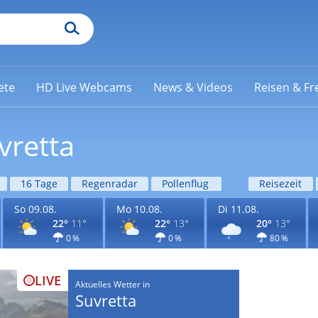
ete
HD Live Webcams
News & Videos
Reisen & Fre
vretta
16 Tage
Regenradar
Pollenflug
Reisezeit
So 09.08.
Mo 10.08.
Di 11.08.
22°
11°
22°
13°
20°
13°
0 %
0 %
80 %
LIVE
Aktuelles Wetter in
Suvretta