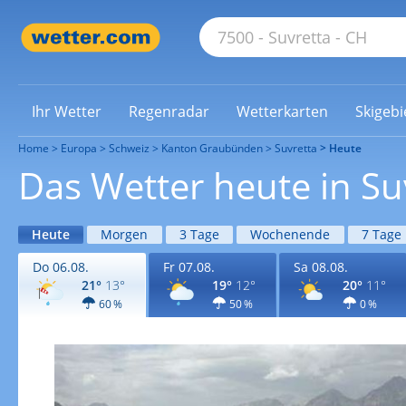
Ihr Wetter
Regenradar
Wetterkarten
Skigebi
Home
Europa
Schweiz
Kanton Graubünden
Suvretta
Heute
Das Wetter heute in Su
Heute
Morgen
3 Tage
Wochenende
7 Tage
Do 06.08.
Fr 07.08.
Sa 08.08.
21°
13°
19°
12°
20°
11°
60 %
50 %
0 %