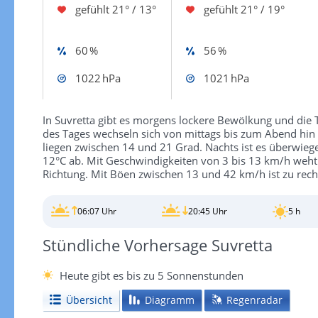
gefühlt
21° / 13°
gefühlt
21° / 19°
60 %
56 %
1022 hPa
1021 hPa
In Suvretta gibt es morgens lockere Bewölkung und die T
des Tages wechseln sich von mittags bis zum Abend hi
liegen zwischen 14 und 21 Grad. Nachts ist es überwiege
12°C ab. Mit Geschwindigkeiten von 3 bis 13 km/h weht 
Richtung. Mit Böen zwischen 13 und 42 km/h ist zu rec
06:07 Uhr
20:45 Uhr
5 h
Stündliche Vorhersage Suvretta
Heute gibt es bis zu 5 Sonnenstunden
Übersicht
Diagramm
Regenradar