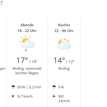
?
Abends
Nachts
18 - 22 Uhr
22 - 06 Uhr
17°
14°
/ 14°
/ 12°
egen
Wolkig, vereinzelt
Wolkig
leichter Regen
60 %
| 0,2 l/m²
0 %
N
7 km/h
NO
3 km/h