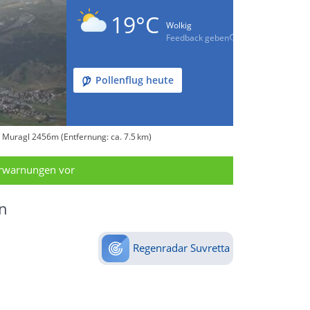
19°C
Wolkig
Feedback geben
Pollenflug heute
s Muragl 2456m (Entfernung: ca. 7.5 km)
erwarnungen vor
n
Regenradar Suvretta