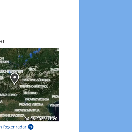
ar
n Regenradar