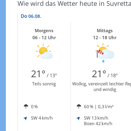
Wie wird das Wetter heute in Suvretta
Do
06.08.
Morgens
Mittags
06 - 12 Uhr
12 - 18 Uhr
21°
21°
/ 13°
/ 18°
Teils sonnig
Wolkig, vereinzelt leichter R
und windig
0 %
60 %
| 0,3 l/m²
SW
4 km/h
SW
13 km/h
Böen 42 km/h