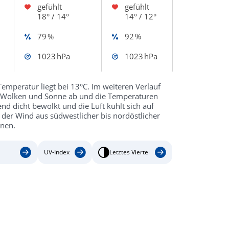
gefühlt
gefühlt
18° / 14°
14° / 12°
79 %
92 %
1023 hPa
1023 hPa
emperatur liegt bei 13°C. Im weiteren Verlauf
n Wolken und Sonne ab und die Temperaturen
nd dicht bewölkt und die Luft kühlt sich auf
der Wind aus südwestlicher bis nordöstlicher
hnen.
UV-Index
Letztes Viertel