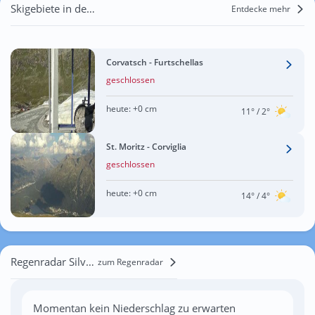
Skigebiete in der Nähe von Silvaplana
Entdecke mehr
Corvatsch - Furtschellas
geschlossen
heute:
+0 cm
11°
/ 2°
St. Moritz - Corviglia
geschlossen
heute:
+0 cm
14°
/ 4°
Regenradar Silvaplana
zum Regenradar
Momentan kein Niederschlag zu erwarten