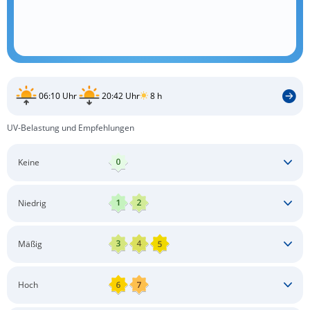
06:10 Uhr
20:42 Uhr
8 h
UV-Belastung und Empfehlungen
Keine
Keine besonderen Schutzmaßnahmen erforderlich
Niedrig
Keine besonderen Schutzmaßnahmen erforderlich
Mäßig
Schatten aufsuchen
Sonnenschutz auftragen
Langärmlige Bekleidung
Sonnenbrille
Hoch
Kopfbedeckung