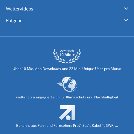
iPhone Wetter
iPad Wetter
Android Wetter
Wettervideos
Nachrichten
Deutschlandwetter
Schweizwetter
Österreichwetter
Regionalwetter
Wetter in Europa
Wetter Weltweit
Wetterlexikon
Promi-News
Ratgeber
Biowetter
Glätteindex
Reiseziel Finder
Erkältungswetter
Klima & Umwelt
Über 10 Mio. App Downloads und 22 Mio. Unique User pro Monat
wetter.com engagiert sich für Klimaschutz und Nachhaltigkeit
Bekannt aus Funk und Fernsehen: Pro7, Sat1, Kabel 1, SWR, ...