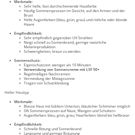
Merkmale:
Sehr helle, fast durchscheinende Hautfarbe
Häufig Sommersprossen im Gesicht, auf den Armen und der
Brust
Helle Augenfarben (blau, grün, grau) und rötliche oder blonde
Haare
Empfindlichkeit:
Sehr empfindlich gegenüber UV-Strahlen
Neigt schnell zu Sonnenbrand, geringe natürliche
Melaninproduktion
Schwierigkeiten, braun zu werden
Sonnenschutz:
Eigenschutzzeit: weniger als 10 Minuten
Verwendung von Sonnencreme mit LSF 50+
Regelmäßiges Nachcremen
Vermeidung der Mittagssonne
Tragen von Schutzkleidung
Heller Hauttyp
Merkmale:
Blasse Haut mit kühlem Unterton, bläulicher Schimmer möglich
Oft Sommersprossen auf Nase, Wangen und Schultern
Augenfarben: blau, grün, grau; Haarfarben: blond bis hellbraun
Empfindlichkeit:
Schnelle Rötung und Sonnenbrand
Langsame und geringe Bräunung