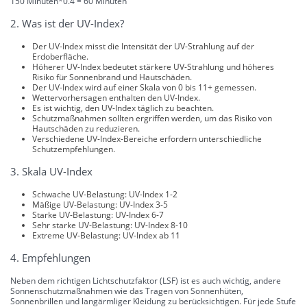
150 Minuten*0.4 = 60 Minuten
2. Was ist der UV-Index?
Der UV-Index misst die Intensität der UV-Strahlung auf der
Erdoberfläche.
Höherer UV-Index bedeutet stärkere UV-Strahlung und höheres
Risiko für Sonnenbrand und Hautschäden.
Der UV-Index wird auf einer Skala von 0 bis 11+ gemessen.
Wettervorhersagen enthalten den UV-Index.
Es ist wichtig, den UV-Index täglich zu beachten.
Schutzmaßnahmen sollten ergriffen werden, um das Risiko von
Hautschäden zu reduzieren.
Verschiedene UV-Index-Bereiche erfordern unterschiedliche
Schutzempfehlungen.
3. Skala UV-Index
Schwache UV-Belastung: UV-Index 1-2
Mäßige UV-Belastung: UV-Index 3-5
Starke UV-Belastung: UV-Index 6-7
Sehr starke UV-Belastung: UV-Index 8-10
Extreme UV-Belastung: UV-Index ab 11
4. Empfehlungen
Neben dem richtigen Lichtschutzfaktor (LSF) ist es auch wichtig, andere
Sonnenschutzmaßnahmen wie das Tragen von Sonnenhüten,
Sonnenbrillen und langärmliger Kleidung zu berücksichtigen. Für jede Stufe