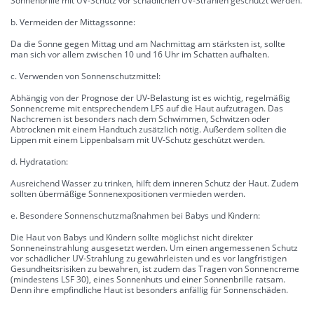
Sonnenbrille mit UV-Schutz vor schädlichen UV-Strahlen geschützt werden.
b. Vermeiden der Mittagssonne:
Da die Sonne gegen Mittag und am Nachmittag am stärksten ist, sollte
man sich vor allem zwischen 10 und 16 Uhr im Schatten aufhalten.
c. Verwenden von Sonnenschutzmittel:
Abhängig von der Prognose der UV-Belastung ist es wichtig, regelmäßig
Sonnencreme mit entsprechendem LFS auf die Haut aufzutragen. Das
Nachcremen ist besonders nach dem Schwimmen, Schwitzen oder
Abtrocknen mit einem Handtuch zusätzlich nötig. Außerdem sollten die
Lippen mit einem Lippenbalsam mit UV-Schutz geschützt werden.
d. Hydratation:
Ausreichend Wasser zu trinken, hilft dem inneren Schutz der Haut. Zudem
sollten übermäßige Sonnenexpositionen vermieden werden.
e. Besondere Sonnenschutzmaßnahmen bei Babys und Kindern:
Die Haut von Babys und Kindern sollte möglichst nicht direkter
Sonneneinstrahlung ausgesetzt werden. Um einen angemessenen Schutz
vor schädlicher UV-Strahlung zu gewährleisten und es vor langfristigen
Gesundheitsrisiken zu bewahren, ist zudem das Tragen von Sonnencreme
(mindestens LSF 30), eines Sonnenhuts und einer Sonnenbrille ratsam.
Denn ihre empfindliche Haut ist besonders anfällig für Sonnenschäden.