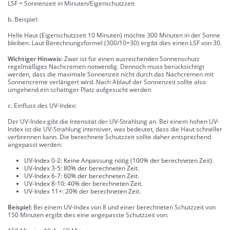
LSF = Sonnenzeit in Minuten/Eigenschutzzeit
b. Beispiel:
Helle Haut (Eigenschutzzeit 10 Minuten) möchte 300 Minuten in der Sonne
bleiben. Laut Berechnungsformel (300/10=30) ergibt dies einen LSF von 30.
Wichtiger Hinweis:
Zwar ist für einen ausreichenden Sonnenschutz
regelmäßiges Nachcremen notwendig. Dennoch muss berücksichtigt
werden, dass die maximale Sonnenzeit nicht durch das Nachcremen mit
Sonnencreme verlängert wird. Nach Ablauf der Sonnenzeit sollte also
umgehend ein schattiger Platz aufgesucht werden.
c. Einfluss des UV-Index:
Der UV-Index gibt die Intensität der UV-Strahlung an. Bei einem hohen UV-
Index ist die UV-Strahlung intensiver, was bedeutet, dass die Haut schneller
verbrennen kann. Die berechnete Schutzzeit sollte daher entsprechend
angepasst werden:
UV-Index 0-2: Keine Anpassung nötig (100% der berechneten Zeit).
UV-Index 3-5: 80% der berechneten Zeit.
UV-Index 6-7: 60% der berechneten Zeit.
UV-Index 8-10: 40% der berechneten Zeit.
UV-Index 11+: 20% der berechneten Zeit.
Beispiel:
Bei einem UV-Index von 8 und einer berechneten Schutzzeit von
150 Minuten ergibt dies eine angepasste Schutzzeit von: