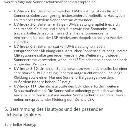
werden folgende Sonnenschutzmaßnahmen empfohlen:
UV-Index 1-2:
Bei einer schwachen UV-Belastung ist das Risiko für
Sonnenschäden zwar gering, insbesondere empfindliche Hauttypen
sollten aber trotzdem Sonnencreme verwenden.
UV-Index 3-5:
Bei einer mäßigen UV-Belastung empfiehlt es sich,
schützende Kleidung und einen Hut sowie eine Sonnenbrille zu
tragen. Außerdem sollte man sich mit einer Sonnencreme
eincremen, bei der der LSF mindestens doppelt so hoch ist wie der
UV-Index.
UV-Index 6-7:
Bei einer starken UV-Belastung ist neben
entsprechender Kleidung ein zusätzlicher Sonnenschutz nötig und die
Mittagssonne sollte gemieden werden. Des Weiteren gilt wieder:
Sonnencreme verwenden, wobei der LSF mindestens doppelt so hoch
ist wie der UV-Index.
UV-Index 8-10:
Um einen Sonnenbrand zu vermeiden, sollte bei einer
sehr starken UV-Belastung Schatten aufgesucht werden und lange
Kleidung sowie einen Hut und Sonnenbrille getragen werden.
Außerdem ist sehr hoher LSF nötig.
UV-Index 11+:
Die höchste Stufe des UV-Index erfordert weitere
Schutzmaßnahmen. Die Sonne sollte unbedingt gemieden werden,
auch im Schatten ist auf maximalen Sonnenschutz zu achten. Hierzu
neben entsprechender Kleidung der höchste LSF.
5. Bestimmung des Hauttyps und des passenden
Lichtschutzfaktors
Sehr heller Hauttyp