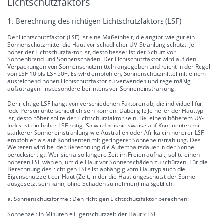
Lichtschutzfaktors
1. Berechnung des richtigen Lichtschutzfaktors (LSF)
Der Lichtschutzfaktor (LSF) ist eine Maßeinheit, die angibt, wie gut ein
Sonnenschutzmittel die Haut vor schädlicher UV-Strahlung schützt. Je
höher der Lichtschutzfaktor ist, desto besser ist der Schutz vor
Sonnenbrand und Sonnenschäden. Der Lichtschutzfaktor wird auf den
Verpackungen von Sonnenschutzmitteln angegeben und reicht in der Regel
von LSF 10 bis LSF 50+. Es wird empfohlen, Sonnenschutzmittel mit einem
ausreichend hohen Lichtschutzfaktor zu verwenden und regelmäßig
aufzutragen, insbesondere bei intensiver Sonneneinstrahlung.
Der richtige LSF hängt von verschiedenen Faktoren ab, die individuell für
jede Person unterschiedlich sein können. Dabei gilt: Je heller der Hauttyp
ist, desto höher sollte der Lichtschutzfaktor sein. Bei einem höherem UV-
Index ist ein höher LSF nötig. So wird beispielsweise auf Kontinenten mit
stärkerer Sonneneinstrahlung wie Australien oder Afrika ein höherer LSF
empfohlen als auf Kontinenten mit geringerer Sonneneinstrahlung. Des
Weiteren wird bei der Berechnung die Aufenthaltsdauer in der Sonne
berücksichtigt. Wer sich also längere Zeit im Freien aufhält, sollte einen
höheren LSF wählen, um die Haut vor Sonnenschäden zu schützen. Für die
Berechnung des richtigen LSFs ist abhängig vom Hauttyp auch die
Eigenschutzzeit der Haut (Zeit, in der die Haut ungeschützt der Sonne
ausgesetzt sein kann, ohne Schaden zu nehmen) maßgeblich.
a. Sonnenschutzformel: Den richtigen Lichtschutzfaktor berechnen:
Sonnenzeit in Minuten = Eigenschutzzeit der Haut x LSF