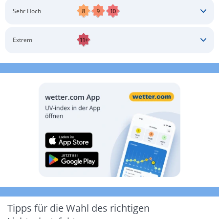
Schatten aufsuchen
Sonnenschutz auftragen
Langärmlige Bekleidung
Sonnenbrille
Sehr Hoch
Kopfbedeckung
Schatten aufsuchen
Sonnenschutz auftragen
Langärmlige Bekleidung
Sonnenbrille
Extrem
Kopfbedeckung
Schatten aufsuchen
Sonnenschutz auftragen
Langärmlige Bekleidung
Sonnenbrille
Kopfbedeckung
Möglichst drinnen aufhalten
Tipps für die Wahl des richtigen