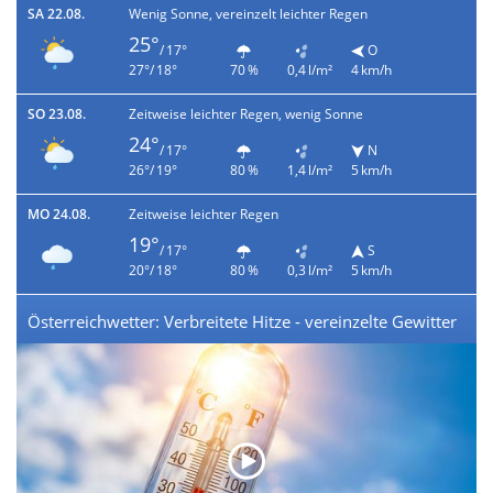
SA 22.08.
Wenig Sonne, vereinzelt leichter Regen
25°
/ 17°
O
27°/ 18°
70 %
0,4 l/m²
4 km/h
SO 23.08.
Zeitweise leichter Regen, wenig Sonne
24°
/ 17°
N
26°/ 19°
80 %
1,4 l/m²
5 km/h
MO 24.08.
Zeitweise leichter Regen
19°
/ 17°
S
20°/ 18°
80 %
0,3 l/m²
5 km/h
Österreichwetter: Verbreitete Hitze - vereinzelte Gewitter