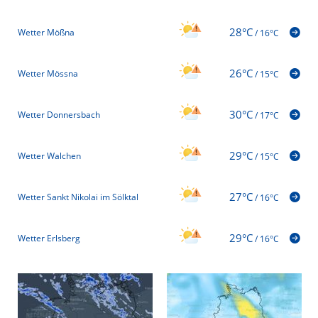
28°C
Wetter Mößna
/
16°C
26°C
Wetter Mössna
/
15°C
30°C
Wetter Donnersbach
/
17°C
29°C
Wetter Walchen
/
15°C
27°C
Wetter Sankt Nikolai im Sölktal
/
16°C
29°C
Wetter Erlsberg
/
16°C