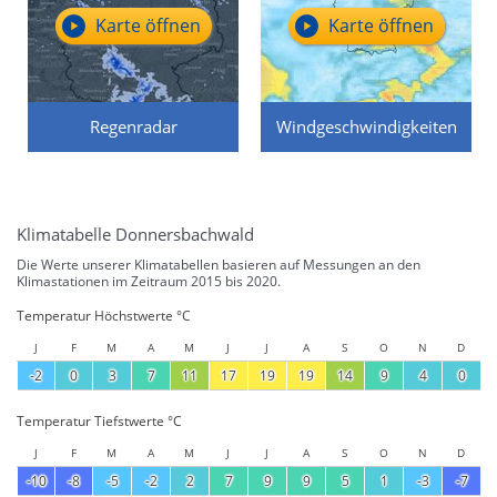
Karte öffnen
Karte öffnen
Regenradar
Windgeschwindigkeiten
Klimatabelle Donnersbachwald
Die Werte unserer Klimatabellen basieren auf Messungen an den
Klimastationen im Zeitraum 2015 bis 2020.
Temperatur Höchstwerte °C
J
F
M
A
M
J
J
A
S
O
N
D
-2
0
3
7
11
17
19
19
14
9
4
0
Temperatur Tiefstwerte °C
J
F
M
A
M
J
J
A
S
O
N
D
-10
-8
-5
-2
2
7
9
9
5
1
-3
-7