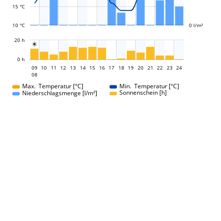
15 °C
10 °C
0 l/m²
L
20 h

L
0 h
09
10
11
12
13
14
15
16
09
17
18
19
20
21
22
23
24
08
08
Max. Temperatur [°C]
Min. Temperatur [°C]
Sonnenschein [h]
Niederschlagsmenge [l/m²]