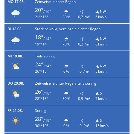
MO 17.08.
Zeitweise leichter Regen
20°
/ 16°
NW
21°/ 16°
80 %
0,7 l/m²
6 km/h
DI 18.08.
Stark bewölkt, vereinzelt leichter Regen
18°
/ 14°
NW
19°/ 14°
70 %
0,2 l/m²
6 km/h
MI 19.08.
Teils sonnig
24°
/ 14°
NW
26°/ 15°
0 %
0 l/m²
5 km/h
DO 20.08.
Zeitweise leichter Regen, teils sonnig
26°
/ 18°
S
28°/ 18°
80 %
0,9 l/m²
7 km/h
FR 21.08.
Sonnig
28°
/ 19°
S
30°/ 19°
0 %
0 l/m²
15 km/h