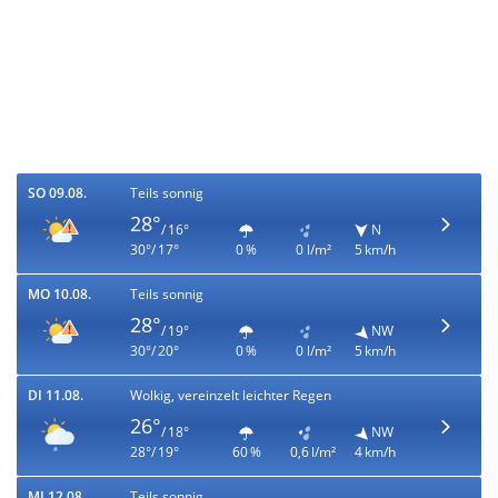
SO 09.08.
Teils sonnig
28°
/ 16°
N
30°/ 17°
0 %
0 l/m²
5 km/h
MO 10.08.
Teils sonnig
28°
/ 19°
NW
30°/ 20°
0 %
0 l/m²
5 km/h
DI 11.08.
Wolkig, vereinzelt leichter Regen
26°
/ 18°
NW
28°/ 19°
60 %
0,6 l/m²
4 km/h
MI 12.08.
Teils sonnig