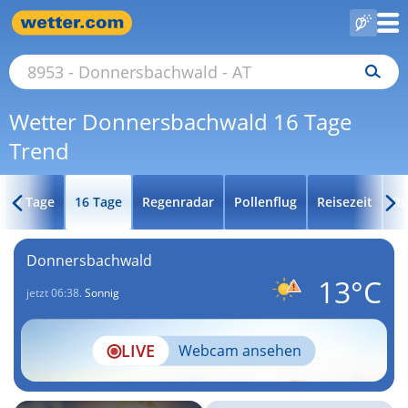
Wetter Donnersbachwald 16 Tage
Trend
7 Tage
16 Tage
Regenradar
Pollenflug
Reisezeit
Rü
Donnersbachwald
13°C
jetzt 06:38.
Sonnig
LIVE
Webcam ansehen