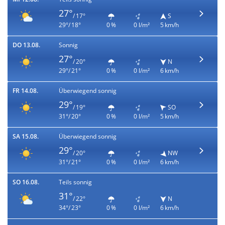
27°
/ 17°
S
29°/ 18°
0 %
0 l/m²
5 km/h
DO 13.08.
Sonnig
27°
/ 20°
N
29°/ 21°
0 %
0 l/m²
6 km/h
FR 14.08.
Überwiegend sonnig
29°
/ 19°
SO
31°/ 20°
0 %
0 l/m²
5 km/h
SA 15.08.
Überwiegend sonnig
29°
/ 20°
NW
31°/ 21°
0 %
0 l/m²
6 km/h
SO 16.08.
Teils sonnig
31°
/ 22°
N
34°/ 23°
0 %
0 l/m²
6 km/h