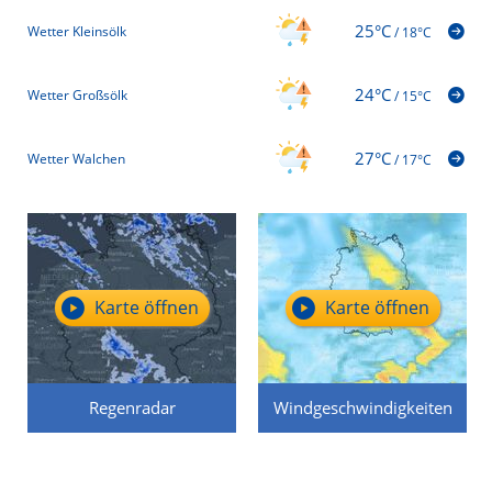
25°C
Wetter Kleinsölk
/
18°C
24°C
Wetter Großsölk
/
15°C
27°C
Wetter Walchen
/
17°C
Karte öffnen
Karte öffnen
Regenradar
Windgeschwindigkeiten