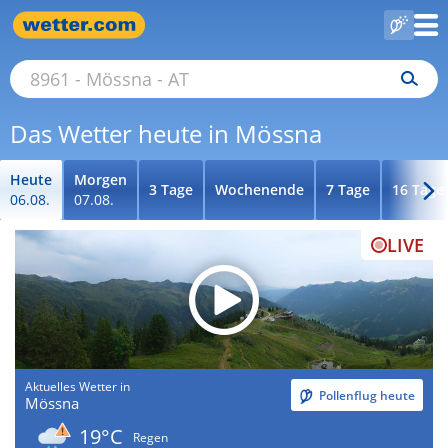
Das Wetter heute in Mössna
Heute
Morgen
3 Tage
Wochenende
7 Tage
16 Tage
06.08.
07.08.
LIVE
Aktuelles Wetter in
Pollenflug heute
Mössna
19°C
Regen