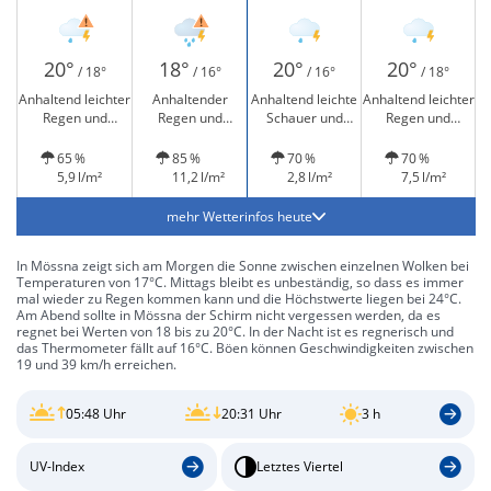
20°
18°
20°
20°
/ 18°
/ 16°
/ 16°
/ 18°
Anhaltend leichter
Anhaltender
Anhaltend leichte
Anhaltend leichter
Regen und
Regen und
Schauer und
Regen und
Gewitter möglich
Gewitter möglich
Gewitter möglich
Gewitter möglich
65 %
85 %
70 %
70 %
5,9 l/m²
11,2 l/m²
2,8 l/m²
7,5 l/m²
mehr Wetterinfos heute
In Mössna zeigt sich am Morgen die Sonne zwischen einzelnen Wolken bei
Temperaturen von 17°C. Mittags bleibt es unbeständig, so dass es immer
mal wieder zu Regen kommen kann und die Höchstwerte liegen bei 24°C.
Am Abend sollte in Mössna der Schirm nicht vergessen werden, da es
regnet bei Werten von 18 bis zu 20°C. In der Nacht ist es regnerisch und
das Thermometer fällt auf 16°C. Böen können Geschwindigkeiten zwischen
19 und 39 km/h erreichen.
05:48 Uhr
20:31 Uhr
3 h
UV-Index
Letztes Viertel