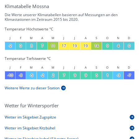
Klimatabelle Mössna
Die Werte unserer Klimatabellen basieren auf Messungen an den
Klimastationen im Zeitraum 2015 bis 2020.
Temperatur Höchstwerte °C
J
F
M
A
M
J
J
A
S
O
N
D
-2
0
3
7
11
17
19
19
14
9
4
0
Temperatur Tiefstwerte °C
J
F
M
A
M
J
J
A
S
O
N
D
-10
-8
-5
-2
2
7
9
9
5
1
-3
-7
Weitere Werte zu dieser Station
Wetter für Wintersportler
Wetter im Skigebiet Zugspitze
Wetter im Skigebiet Kitzbühel
Wetter im Skigebiet Ischgl (Silvretta Arena)