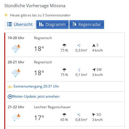
Stündliche Vorhersage Mössna
Heute gibt es bis zu 3 Sonnenstunden
Übersicht
Diagramm
Regenradar
19-20 Uhr
Regnerisch
S
18°
75 %
0,3 l/m²
4 km/h
20-21 Uhr
Regnerisch
SW
18°
75 %
0,1 l/m²
3 km/h
Sonnenuntergang 20:31 Uhr
Wetter-Update: jetzt ansehen
21-22 Uhr
Leichter Regenschauer
SO
17°
65 %
0,8 l/m²
3 km/h