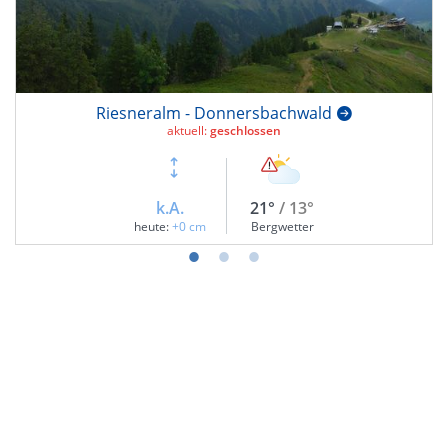
Riesneralm - Donnersbachwald
aktuell:
geschlossen
k.A.
21°
/ 13°
heute:
+0 cm
Bergwetter