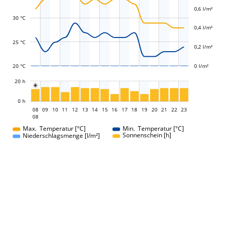
0,6 l/m²
L
L
30 °C
0,4 l/m²
25 °C
0,2 l/m²
20 °C
0 l/m²
L
20 h

L
0 h
08
09
10
11
12
13
14
15
08
16
17
18
19
20
21
22
23
08
08
Max. Temperatur [°C]
Min. Temperatur [°C]
Sonnenschein [h]
Niederschlagsmenge [l/m²]