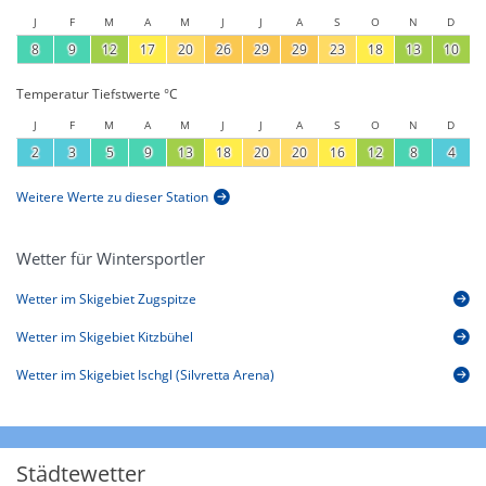
J
F
M
A
M
J
J
A
S
O
N
D
8
9
12
17
20
26
29
29
23
18
13
10
Temperatur Tiefstwerte °C
J
F
M
A
M
J
J
A
S
O
N
D
2
3
5
9
13
18
20
20
16
12
8
4
Weitere Werte zu dieser Station
Wetter für Wintersportler
Wetter im Skigebiet Zugspitze
Wetter im Skigebiet Kitzbühel
Wetter im Skigebiet Ischgl (Silvretta Arena)
Städtewetter