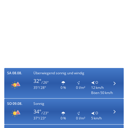
SA 08.08.
Überwiegend sonnig und windig
32°
/ 26°
O
35°/ 28°
0 %
0 l/m²
12 km/h
Böen 50 km/h
SO 09.08.
Sonnig
34°
/ 23°
O
37°/ 23°
0 %
0 l/m²
5 km/h