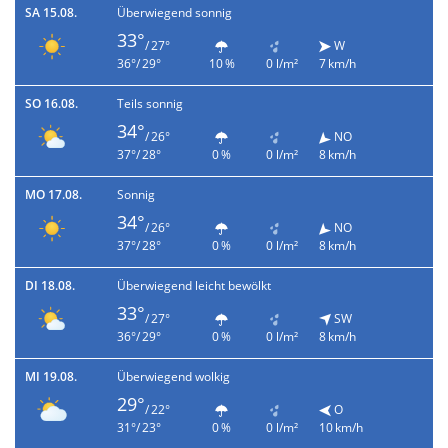
SA 15.08.
Überwiegend sonnig
33°
/ 27°
W
36°/ 29°
10 %
0 l/m²
7 km/h
SO 16.08.
Teils sonnig
34°
/ 26°
NO
37°/ 28°
0 %
0 l/m²
8 km/h
MO 17.08.
Sonnig
34°
/ 26°
NO
37°/ 28°
0 %
0 l/m²
8 km/h
DI 18.08.
Überwiegend leicht bewölkt
33°
/ 27°
SW
36°/ 29°
0 %
0 l/m²
8 km/h
MI 19.08.
Überwiegend wolkig
29°
/ 22°
O
31°/ 23°
0 %
0 l/m²
10 km/h