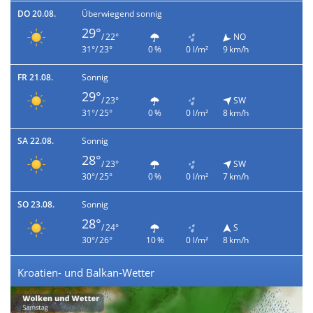
DO 20.08.
Überwiegend sonnig
29°
/ 22°
NO
31°/ 23°
0 %
0 l/m²
9 km/h
FR 21.08.
Sonnig
29°
/ 23°
SW
31°/ 25°
0 %
0 l/m²
8 km/h
SA 22.08.
Sonnig
28°
/ 23°
SW
30°/ 25°
0 %
0 l/m²
7 km/h
SO 23.08.
Sonnig
28°
/ 24°
S
30°/ 26°
10 %
0 l/m²
8 km/h
Kroatien- und Balkan-Wetter