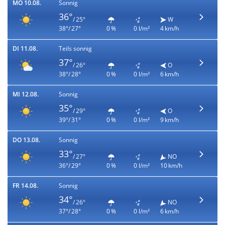
MO 10.08.
Sonnig
36°
/ 25°
W
38°/ 27°
0 %
0 l/m²
4 km/h
DI 11.08.
Teils sonnig
37°
/ 26°
O
38°/ 28°
0 %
0 l/m²
6 km/h
MI 12.08.
Sonnig
35°
/ 29°
O
39°/ 31°
0 %
0 l/m²
9 km/h
DO 13.08.
Sonnig
33°
/ 27°
NO
36°/ 29°
0 %
0 l/m²
10 km/h
FR 14.08.
Sonnig
34°
/ 26°
NO
37°/ 28°
0 %
0 l/m²
6 km/h