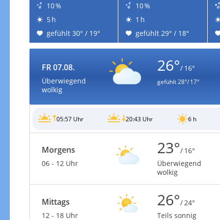
10 %
10 %
5 h
1 h
gefühlt 30° / 19°
gefühlt 29° / 18°
26°
FR 07.08.
/ 16°
Überwiegend
gefühlt
28°/ 17°
wolkig
05:57 Uhr
20:43 Uhr
6 h
23°
Morgens
/ 16°
06 - 12 Uhr
Überwiegend
wolkig
26°
Mittags
/ 24°
12 - 18 Uhr
Teils sonnig