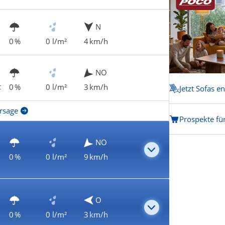
N
0 %
0 l/m²
4 km/h
NO
t
0 %
0 l/m²
3 km/h
Jetzt Sofas e
rsage
Prospekte fü
NO
0 %
0 l/m²
9 km/h
O
0 %
0 l/m²
3 km/h