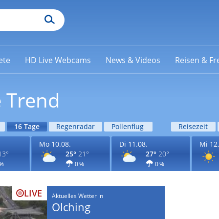
ete
HD Live Webcams
News & Videos
Reisen & Fre
e Trend
16 Tage
Regenradar
Pollenflug
Reisezeit
Mo 10.08.
Di 11.08.
Mi 12
13°
25°
21°
27°
20°
 %
0 %
0 %
LIVE
Aktuelles Wetter in
Olching