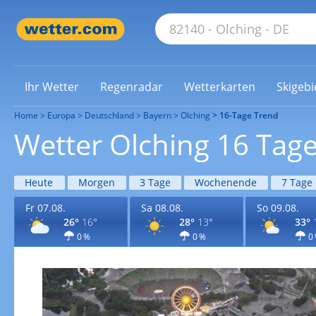
Ihr Wetter
Regenradar
Wetterkarten
Skigebi
Home
Europa
Deutschland
Bayern
Olching
16-Tage Trend
Wetter Olching 16 Tag
Heute
Morgen
3 Tage
Wochenende
7 Tage
Fr 07.08.
Sa 08.08.
So 09.08.
26°
16°
28°
13°
33°
0 %
0 %
0