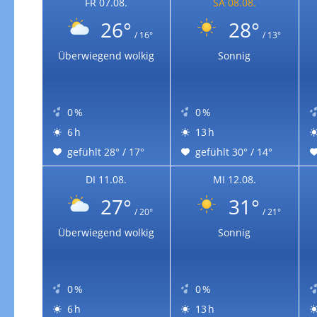
FR 07.08.
SA 08.08.
26°
28°
/ 16°
/ 13°
Überwiegend wolkig
Sonnig
0 %
0 %
6 h
13 h
gefühlt 28° / 17°
gefühlt 30° / 14°
DI 11.08.
MI 12.08.
27°
31°
/ 20°
/ 21°
Überwiegend wolkig
Sonnig
0 %
0 %
6 h
13 h