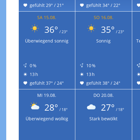
gefühlt 29° / 21°
gefühlt 34° / 22°
SA 15.08.
SO 16.08.
36°
35°
/ 23°
/ 23°
Überwiegend sonnig
Sonnig
T
0 %
10 %
13 h
13 h
gefühlt 37° / 24°
gefühlt 38° / 24°
MI 19.08.
DO 20.08.
28°
27°
/ 18°
/ 18°
Überwiegend wolkig
Stark bewölkt