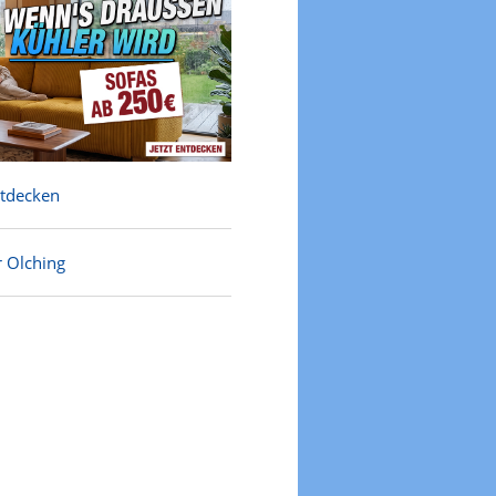
ntdecken
r Olching