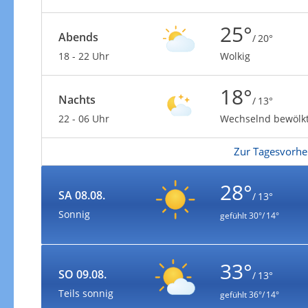
25°
Abends
/ 20°
18 - 22 Uhr
Wolkig
18°
Nachts
/ 13°
22 - 06 Uhr
Wechselnd bewölk
Zur Tagesvorhe
28°
SA 08.08.
/ 13°
Sonnig
gefühlt
30°/ 14°
33°
SO 09.08.
/ 13°
Teils sonnig
gefühlt
36°/ 14°