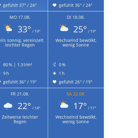
gefühlt 37° / 24°
gefühlt 36° / 24°
MO 17.08.
DI 18.08.
33°
25°
/ 19°
/ 19°
eils sonnig, vereinzelt
Wechselnd bewölkt,
leichter Regen
wenig Sonne
80 % | 1,3 l/m²
0 %
9 h
1 h
gefühlt 36° / 19°
gefühlt 26° / 19°
FR 21.08.
SA 22.08.
22°
17°
/ 14°
/ 11°
Zeitweise leichter
Wechselnd bewölkt,
Regen
wenig Sonne