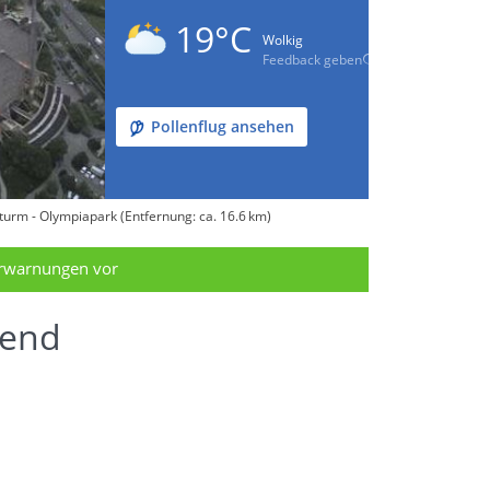
19°C
Wolkig
Feedback geben
Pollenflug ansehen
urm - Olympiapark (Entfernung: ca. 16.6 km)
erwarnungen vor
rend