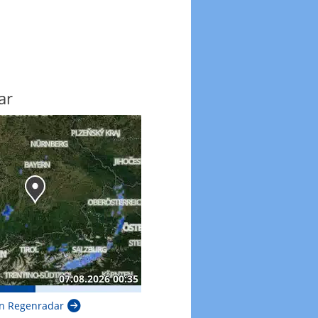
ar
n Regenradar