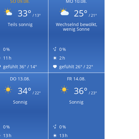
SO 09.08.
MO 10.08.
33°
25°
/ 13°
/ 21°
Teils sonnig
Wechselnd bewölkt,
wenig Sonne
0 %
0 %
11 h
2 h
gefühlt 36° / 14°
gefühlt 26° / 22°
DO 13.08.
FR 14.08.
34°
36°
/ 22°
/ 23°
Sonnig
Sonnig
0 %
0 %
13 h
13 h