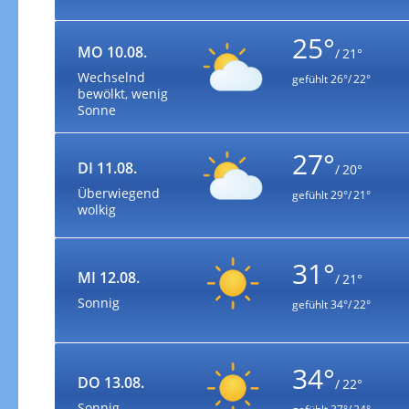
25°
MO 10.08.
/ 21°
Wechselnd
gefühlt
26°/ 22°
bewölkt, wenig
Sonne
27°
DI 11.08.
/ 20°
Überwiegend
gefühlt
29°/ 21°
wolkig
31°
MI 12.08.
/ 21°
Sonnig
gefühlt
34°/ 22°
34°
DO 13.08.
/ 22°
Sonnig