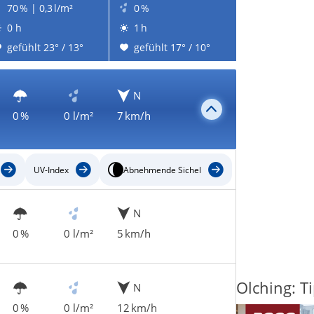
70 % | 0,3 l/m²
0 %
0 h
1 h
gefühlt 23° / 13°
gefühlt 17° / 10°
N
0 %
0 l/m²
7 km/h
UV-Index
Abnehmende Sichel
N
0 %
0 l/m²
5 km/h
Olching: T
N
0 %
0 l/m²
12 km/h