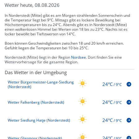
Wetter heute, 08.08.2026
In Norderstedt (Mitte) gibt es am Morgen strahlenden Sonnenschein und
die Temperatur liegt bei 9°C. Mittags gibt es lockere Bewölkung bei
Höchsttemperaturen bis zu 24°C. Abends gibt es in Norderstedt (Mitte)
einen wolkenlosen Himmel bei Werten von 18 bis zu 23°C. Nachts ist es
locker bewölkt bei Tiefstwerten von 14°C.
Böen können Geschwindigkeiten zwischen 18 und 20 km/h erreichen.
Gefühlt liegen die Temperaturen bei 10 bis 25°C.
Norderstedt (Mitte) liegt in der Region
Nordsee
. Dort finden Sie eine
Wettervorhersage für die gesamte Region.
Das Wetter in der Umgebung
Wetter Bürgermeister-Lange-Siedlung
24°C
/
9°C
(Norderstedt)
24°C
Wetter Falkenberg (Norderstedt)
/
9°C
24°C
Wetter Siedlung Hatje (Norderstedt)
/
9°C
24°C
Wetter Glasmoor (Norderstedt)
/
9°C