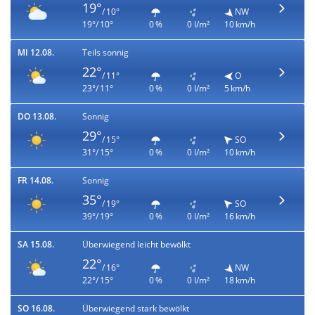
19°
/ 10°
NW
19°/ 10°
0 %
0 l/m²
10 km/h
MI 12.08.
Teils sonnig
22°
/ 11°
O
23°/ 11°
0 %
0 l/m²
5 km/h
DO 13.08.
Sonnig
29°
/ 15°
SO
31°/ 15°
0 %
0 l/m²
10 km/h
FR 14.08.
Sonnig
35°
/ 19°
SO
39°/ 19°
0 %
0 l/m²
16 km/h
SA 15.08.
Überwiegend leicht bewölkt
22°
/ 16°
NW
22°/ 15°
0 %
0 l/m²
18 km/h
SO 16.08.
Überwiegend stark bewölkt