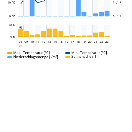
10 °C
1 l/m²
0 °C
0 l/m²
L
20 h

L
0 h
08
09
10
11
12
13
14
15
08
16
17
18
19
20
21
22
23
08
08
Max. Temperatur [°C]
Min. Temperatur [°C]
Sonnenschein [h]
Niederschlagsmenge [l/m²]