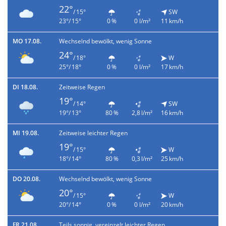
22°
/ 15°
SW
23°/ 15°
0 %
0 l/m²
11 km/h
MO 17.08.
Wechselnd bewölkt, wenig Sonne
24°
/ 18°
W
25°/ 18°
0 %
0 l/m²
17 km/h
DI 18.08.
Zeitweise Regen
19°
/ 14°
SW
19°/ 13°
80 %
2,8 l/m²
16 km/h
MI 19.08.
Zeitweise leichter Regen
19°
/ 15°
W
18°/ 14°
80 %
0,3 l/m²
25 km/h
DO 20.08.
Wechselnd bewölkt, wenig Sonne
20°
/ 15°
W
20°/ 14°
0 %
0 l/m²
20 km/h
FR 21.08.
Teils sonnig, vereinzelt leichter Regen