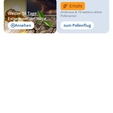
Erhöht
Ambrosia & 10 weitere aktive
Wetter 16 Tage:
Pollenarten
Extremwetter! Hitze,
Dürre und gewaltige
Ansehen
zum Pollenflug
Gewitter