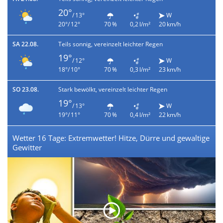
20°
/ 13°
W
20°/ 12°
70 %
0,2 l/m²
20 km/h
SA 22.08.
Teils sonnig, vereinzelt leichter Regen
19°
/ 12°
W
18°/ 10°
70 %
0,3 l/m²
23 km/h
SO 23.08.
Stark bewölkt, vereinzelt leichter Regen
19°
/ 13°
W
19°/ 11°
70 %
0,4 l/m²
22 km/h
Wetter 16 Tage: Extremwetter! Hitze, Dürre und gewaltige
Gewitter