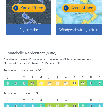
Karte öffnen
Karte öffnen
Regenradar
Windgeschwindigkeiten
Klimatabelle Norderstedt (Mitte)
Die Werte unserer Klimatabellen basieren auf Messungen an den
Klimastationen im Zeitraum 2015 bis 2020.
Temperatur Höchstwerte °C
J
F
M
A
M
J
J
A
S
O
N
D
5
6
9
14
18
22
23
24
19
14
9
7
Temperatur Tiefstwerte °C
J
F
M
A
M
J
J
A
S
O
N
D
0
0
1
3
7
11
12
13
10
7
3
3