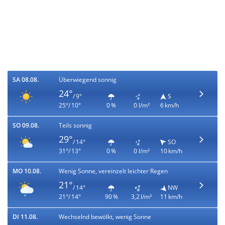
SA 08.08.
Überwiegend sonnig
24°
/ 9°
S
25°/ 10°
0 %
0 l/m²
6 km/h
SO 09.08.
Teils sonnig
29°
/ 14°
SO
31°/ 13°
0 %
0 l/m²
10 km/h
MO 10.08.
Wenig Sonne, vereinzelt leichter Regen
21°
/ 14°
NW
21°/ 14°
90 %
3,2 l/m²
11 km/h
DI 11.08.
Wechselnd bewölkt, wenig Sonne