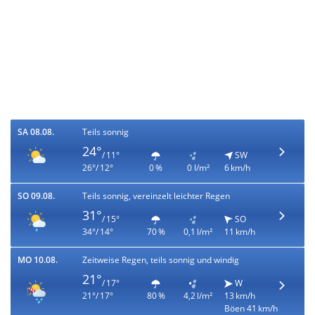
SA 08.08.
Teils sonnig
24°
/ 11°
SW
26°/ 12°
0 %
0 l/m²
6 km/h
SO 09.08.
Teils sonnig, vereinzelt leichter Regen
31°
/ 15°
SO
34°/ 14°
70 %
0,1 l/m²
11 km/h
MO 10.08.
Zeitweise Regen, teils sonnig und windig
21°
/ 17°
W
21°/ 17°
80 %
4,2 l/m²
13 km/h
Böen 41 km/h