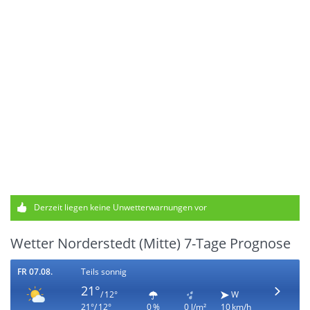
Derzeit liegen keine Unwetterwarnungen vor
Wetter Norderstedt (Mitte) 7-Tage Prognose
FR 07.08.
Teils sonnig
21°
/ 12°
W
21°/ 12°
0 %
0 l/m²
10 km/h