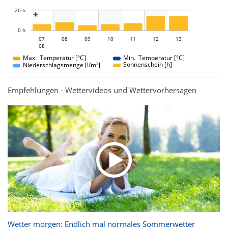
L
20 h

L
0 h
07
08
09
07
10
11
12
13
08
08
Max. Temperatur [°C]
Min. Temperatur [°C]
Sonnenschein [h]
Niederschlagsmenge [l/m²]
Empfehlungen - Wettervideos und Wettervorhersagen
Wetter morgen: Endlich mal normales Sommerwetter