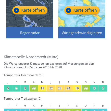
Karte öffnen
Karte öffnen
Regenradar
Windgeschwindigkeiten
Klimatabelle Norderstedt (Mitte)
Die Werte unserer Klimatabellen basieren auf Messungen an den
Klimastationen im Zeitraum 2015 bis 2020.
Temperatur Höchstwerte °C
J
F
M
A
M
J
J
A
S
O
N
D
5
6
9
14
18
22
23
24
19
14
9
7
Temperatur Tiefstwerte °C
J
F
M
A
M
J
J
A
S
O
N
D