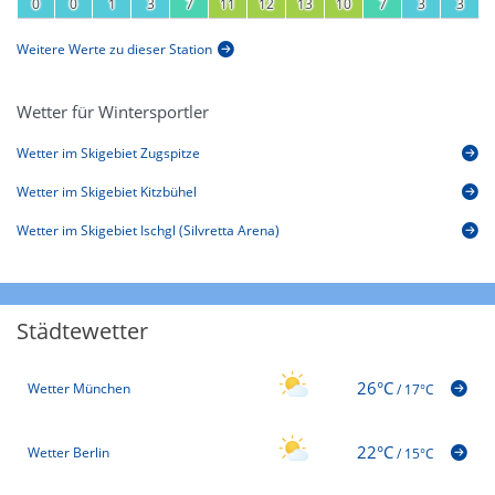
0
0
1
3
7
11
12
13
10
7
3
3
Weitere Werte zu dieser Station
Wetter für Wintersportler
Wetter im Skigebiet Zugspitze
Wetter im Skigebiet Kitzbühel
Wetter im Skigebiet Ischgl (Silvretta Arena)
Städtewetter
26°C
Wetter München
/
17°C
22°C
Wetter Berlin
/
15°C