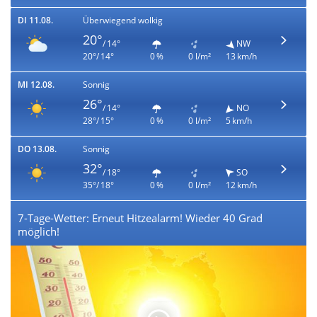
DI 11.08.
Überwiegend wolkig
20°
/ 14°
NW
20°/ 14°
0 %
0 l/m²
13 km/h
MI 12.08.
Sonnig
26°
/ 14°
NO
28°/ 15°
0 %
0 l/m²
5 km/h
DO 13.08.
Sonnig
32°
/ 18°
SO
35°/ 18°
0 %
0 l/m²
12 km/h
7-Tage-Wetter: Erneut Hitzealarm! Wieder 40 Grad
möglich!