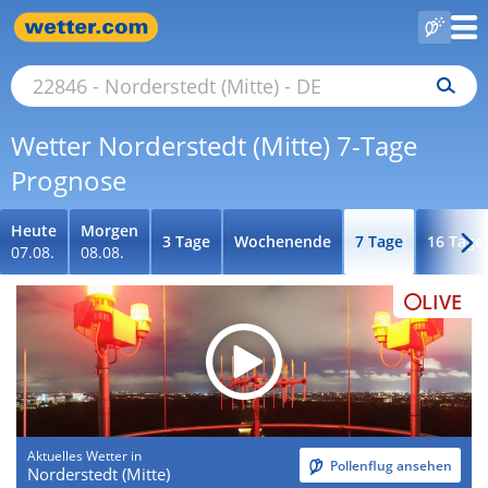
Wetter Norderstedt (Mitte) 7-Tage
Prognose
Heute
Morgen
3 Tage
Wochenende
7 Tage
16 Tage
07.08.
08.08.
LIVE
Aktuelles Wetter in
Pollenflug ansehen
Norderstedt (Mitte)