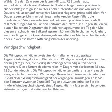
Wählen Sie den Zeitraum der letzten 48 bzw. 72 Stunden aus,
symbolisieren die blauen Balken die Niederschlagsmenge pro Stunde.
Niederschlagsereignisse mit teils hoher Intensität, die nur von kurzer
Dauer sind, lassen auf konvektive Niederschlagsereignisse schließen. Von
Dauerregen spricht man bei länger anhaltenden Regenfällen, die
mindestens 6 Stunden anhalten und bei denen pro Stunde mehr als 0,5
Millimeter Regen fallen. Für den Zeitraum der letzten 365 Tagen stellen die
blauen Balken im Diagramm die Niederschlagssumme pro Tag dar. Mit
diesem anschaulichen Balkendiagramm können Sie leicht nachvollziehen,
wann es längere trockene Phasen gab, anhaltender Niederschlag fiel oder
eher ein wechselhafter Witterungscharakter überwog.
Windgeschwindigkeit
Die Windgeschwindigkeit weist im Normalfall eine ausgeprägte
Tageszeitabhängigkeit auf. Die höchsten Windgeschwindigkeiten werden in
der Regel tagsüber, die niedrigsten Windgeschwindigkeiten nachts
registriert. Diese Unterschiede werden im Diagramm der letzten 48 bzw.
72 Stunden deutlich. Die Windgeschwindigkeiten variieren stark je nach
geographischer Lage und Wetterlage. Besonders interessant ist aber der
Rückblick der Windgeschwindigkeit bei vergangen Sturmlagen. Falls Sie
den Zeitraum zwischen 7 und 365 Tagen auswählen, erhalten Sie die
mittlere Windgeschwindigkeit eines Tages. Hiermit lassen sich besonders
stürmische Tage und Zeiten nachvollziehen.