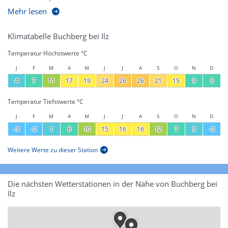
Mehr lesen
Klimatabelle Buchberg bei Ilz
Temperatur Höchstwerte °C
J
F
M
A
M
J
J
A
S
O
N
D
4
7
11
17
19
24
26
26
21
15
9
5
Temperatur Tiefstwerte °C
J
F
M
A
M
J
J
A
S
O
N
D
-3
-2
1
6
10
15
16
16
12
7
3
-2
Weitere Werte zu dieser Station
Die nächsten Wetterstationen in der Nähe von Buchberg bei
Ilz