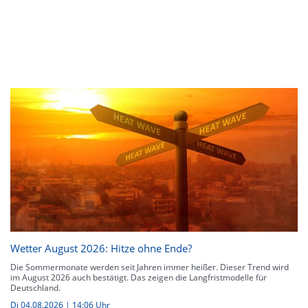
Wetter August 2026: Hitze ohne Ende?
Die Sommermonate werden seit Jahren immer heißer. Dieser Trend wird
im August 2026 auch bestätigt. Das zeigen die Langfristmodelle für
Deutschland.
Di 04.08.2026 | 14:06 Uhr