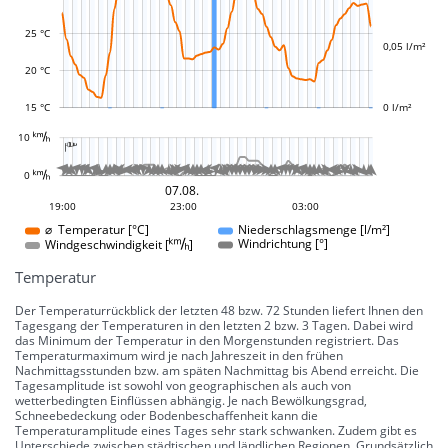
L
0,02 l/m²
25 °C
0,05 l/m²
20 °C
15 °C
0 l/m²
L
















































































































































10 
-10 °
-5 °
5 °
10 °
15 °
20 °
25 °
30 °
100 °
50 °
-50 °
-100 °

L
L








































































0 
0 °
07.08.
07.08.
07.08.
07.08.
07.08.
07.08.
07.08.
07.08.
07.08.
07.08.
07.08.
07.08.
07.08.
07.08.
07.08.
07.08.
07.08.
07.08.
07.08.
07.08.
07.08.
07.08.
07.08.
07.08.
07.08.
07.08.
07.08.
07.08.
07.08.
07.08.
07.08.
07.08.
07.08.
07.08.
07.08.
07.08.
07.08.
07.08.
07.08.
07.08.
07.08.
07.08.
07.08.
07.08.
07.08.
07.08.
07.08.
07.08.
07.08.
07.08.
07.08.
07.08.
07.08.
07.08.
07.08.
07.08.
07.08.
07.08.
07.08.
07.08.
07.08.
07.08.
07.08.
07.08.
07.08.
07.08.
07.08.
07.08.
07.08.
07.08.
07.08.
07.08.
07.08.
07.08.
07.08.
07.08.
07.08.
07.08.
07.08.
07.08.
07.08.
07.08.
07.08.
07.08.
07.08.
07.08.
07.08.
07.08.
07.08.
07.08.
07.08.
07.08.
07.08.
07.08.
07.08.
07.08.
07.08.
07.08.
07.08.
07.08.
07.08.
07.08.
07.08.
07.08.
07.08.
07.08.
07.08.
07.08.
07.08.
07.08.
07.08.
07.08.
07.08.
07.08.
07.08.
07.08.
07.08.
07.08.
07.08.
07.08.
07.08.
07.08.
07.08.
07.08.
07.08.
07.08.
07.08.
07.08.
07.08.
07.08.
07.08.
07.08.
07.08.
07.08.
07.08.
07.08.
07.08.
07.08.
07.08.
07.08.
07.08.
07.08.
07.08.
07.08.
07.08.
07.08.
07.08.
07.08.
07.08.
07.08.
07.08.
07.08.
07.08.
07.08.
07.08.
07.08.
07.08.
07.08.
07.08.
07.08.
07.08.
07.08.
07.08.
07.08.
07.08.
07.08.
07.08.
07.08.
07.08.
07.08.
07.08.
07.08.
07.08.
07.08.
07.08.
07.08.
07.08.
07.08.
07.08.
07.08.
07.08.
07.08.
07.08.
07.08.
07.08.
07.08.
07.08.
07.08.
07.08.
07.08.
07.08.
07.08.
07.08.
07.08.
07.08.
07.08.
07.08.
07.08.
07.08.
07.08.
07.08.
07.08.
07.08.
07.08.
07.08.
07.08.
07.08.
07.08.
07.08.
07.08.
07.08.
07.08.
07.08.
07.08.
07.08.
07.08.
07.08.
07.08.
07.08.
07.08.
07.08.
07.08.
07.08.
07.08.
07.08.
07.08.
07.08.
07.08.
07.08.
07.08.
07.08.
16:00
13:00
10:00
00:00
05:00
19:00
23:00
03:00
03:00
⌀ Temperatur [°C]
Niederschlagsmenge [l/m²]
Windgeschwindigkeit []
Windrichtung [°]
Temperatur
Der Temperaturrückblick der letzten 48 bzw. 72 Stunden liefert Ihnen den
Tagesgang der Temperaturen in den letzten 2 bzw. 3 Tagen. Dabei wird
das Minimum der Temperatur in den Morgenstunden registriert. Das
Temperaturmaximum wird je nach Jahreszeit in den frühen
Nachmittagsstunden bzw. am späten Nachmittag bis Abend erreicht. Die
Tagesamplitude ist sowohl von geographischen als auch von
wetterbedingten Einflüssen abhängig. Je nach Bewölkungsgrad,
Schneebedeckung oder Bodenbeschaffenheit kann die
Temperaturamplitude eines Tages sehr stark schwanken. Zudem gibt es
Unterschiede zwischen städtischen und ländlichen Regionen. Grundsätzlich