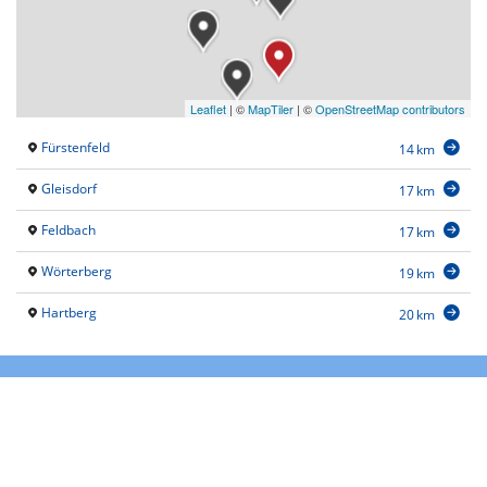
Leaflet
|
©
MapTiler
| ©
OpenStreetMap contributors
Fürstenfeld
14 km
Gleisdorf
17 km
Feldbach
17 km
Wörterberg
19 km
Hartberg
20 km