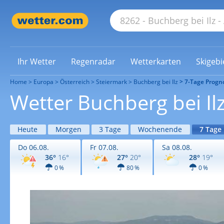
Ihr Wetter
Regenradar
Wetterkarten
Skigebi
Home
Europa
Österreich
Steiermark
Buchberg bei Ilz
7-Tage Progn
Wetter Buchberg bei Il
Heute
Morgen
3 Tage
Wochenende
7 Tage
Do 06.08.
Fr 07.08.
Sa 08.08.
36°
16°
27°
20°
28°
19°
0 %
80 %
0 %