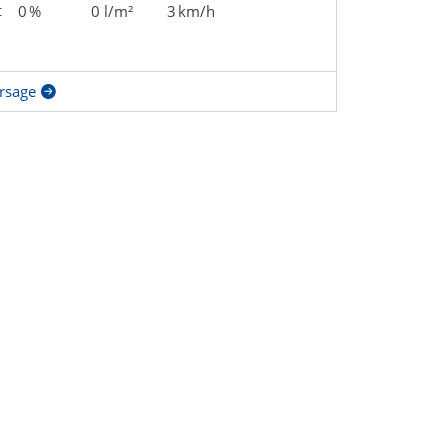
t
0 %
0 l/m²
3 km/h
rsage