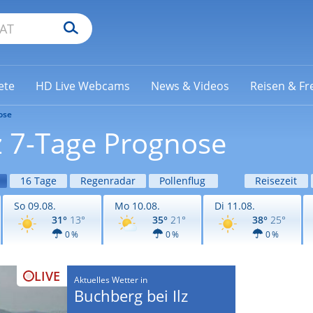
ete
HD Live Webcams
News & Videos
Reisen & Fre
ose
z 7-Tage Prognose
16 Tage
Regenradar
Pollenflug
Reisezeit
So 09.08.
Mo 10.08.
Di 11.08.
31°
13°
35°
21°
38°
25°
0 %
0 %
0 %
LIVE
Aktuelles Wetter in
Buchberg bei Ilz