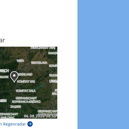
ar
n Regenradar