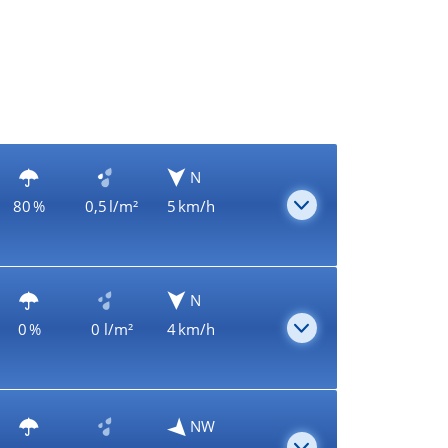
N
80 %
0,5 l/m²
5 km/h
N
0 %
0 l/m²
4 km/h
NW