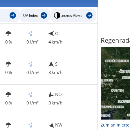
UV-Index
Letztes Viertel
O
Regenrad
0 %
0 l/m²
4 km/h
S
0 %
0 l/m²
8 km/h
NO
0 %
0 l/m²
9 km/h
NW
Zum animierte