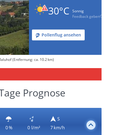
30°C
Sonnig
Feedback geben
Pollenflug ansehen
aluhof (Entfernung: ca. 10.2 km)
-Tage Prognose
S
0 %
0 l/m²
7 km/h