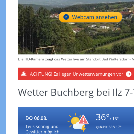
Webcam ansehen
Die HD-Kamera zeigt das Wetter live am Standort Bad Waltersdorf - M
ACHTUNG!
Es liegen Unwetterwarnungen vor
Wetter Buchberg bei Ilz 7
36°
DO 06.08.
/ 16°
Teils sonnig und
gefühlt
38°/ 17°
Gewitter möglich