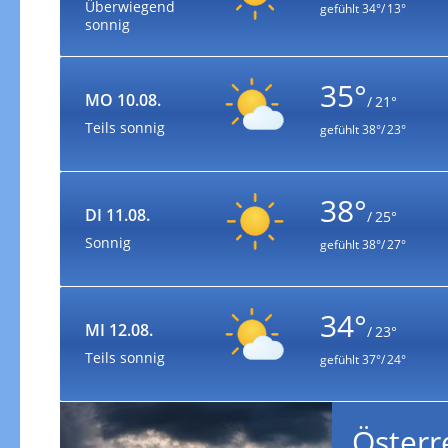
Überwiegend
gefühlt
34°/ 13°
sonnig
35°
MO 10.08.
/ 21°
Teils sonnig
gefühlt
38°/ 23°
38°
DI 11.08.
/ 25°
Sonnig
gefühlt
38°/ 27°
34°
MI 12.08.
/ 23°
Teils sonnig
gefühlt
37°/ 24°
Österr