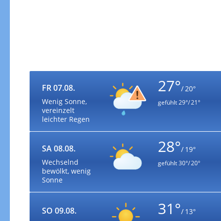
27°
FR 07.08.
/ 20°
Wenig Sonne,
gefühlt
29°/ 21°
vereinzelt
leichter Regen
28°
SA 08.08.
/ 19°
Wechselnd
gefühlt
30°/ 20°
bewölkt, wenig
Sonne
31°
SO 09.08.
/ 13°