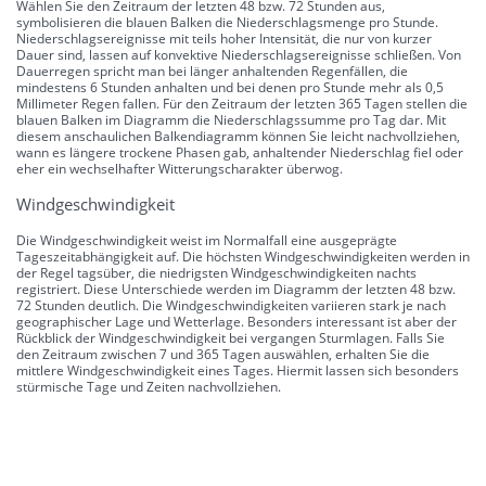
Wählen Sie den Zeitraum der letzten 48 bzw. 72 Stunden aus,
symbolisieren die blauen Balken die Niederschlagsmenge pro Stunde.
Niederschlagsereignisse mit teils hoher Intensität, die nur von kurzer
Dauer sind, lassen auf konvektive Niederschlagsereignisse schließen. Von
Dauerregen spricht man bei länger anhaltenden Regenfällen, die
mindestens 6 Stunden anhalten und bei denen pro Stunde mehr als 0,5
Millimeter Regen fallen. Für den Zeitraum der letzten 365 Tagen stellen die
blauen Balken im Diagramm die Niederschlagssumme pro Tag dar. Mit
diesem anschaulichen Balkendiagramm können Sie leicht nachvollziehen,
wann es längere trockene Phasen gab, anhaltender Niederschlag fiel oder
eher ein wechselhafter Witterungscharakter überwog.
Windgeschwindigkeit
Die Windgeschwindigkeit weist im Normalfall eine ausgeprägte
Tageszeitabhängigkeit auf. Die höchsten Windgeschwindigkeiten werden in
der Regel tagsüber, die niedrigsten Windgeschwindigkeiten nachts
registriert. Diese Unterschiede werden im Diagramm der letzten 48 bzw.
72 Stunden deutlich. Die Windgeschwindigkeiten variieren stark je nach
geographischer Lage und Wetterlage. Besonders interessant ist aber der
Rückblick der Windgeschwindigkeit bei vergangen Sturmlagen. Falls Sie
den Zeitraum zwischen 7 und 365 Tagen auswählen, erhalten Sie die
mittlere Windgeschwindigkeit eines Tages. Hiermit lassen sich besonders
stürmische Tage und Zeiten nachvollziehen.