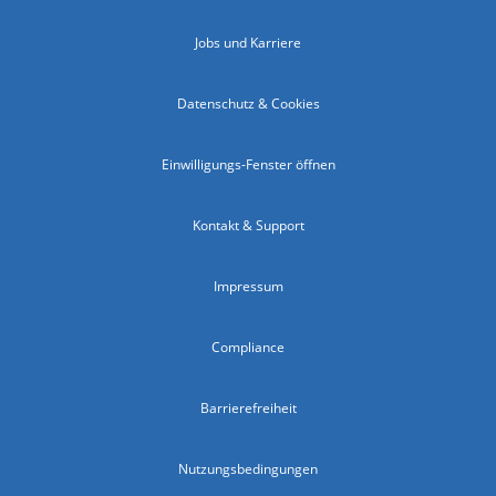
Jobs und Karriere
Datenschutz & Cookies
Einwilligungs-Fenster öffnen
Kontakt & Support
Impressum
Compliance
Barrierefreiheit
Nutzungsbedingungen