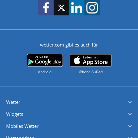
wetter.com gibt es auch für
Android
iPhone & iPad
Wetter
Videovorhersagen
Kolumnen
Unwetterwarnungen
wetter.com Deutschland
wetter.com Schweiz
wetter.com Österreich
Werben
Homepage Widget
Wetter API
Wetter- und Geodaten - meteonomiqs.com
tiempo.es
meteos24.fr
ilmeteo24.it
pogoda24.pl
weather24.co.uk
Widgets
Regenradar
Windgeschwindigkeiten
Temperatur
Sonnenschein
Wassertemperatur
Mobiles Wetter
iPhone Wetter
iPad Wetter
Android Wetter