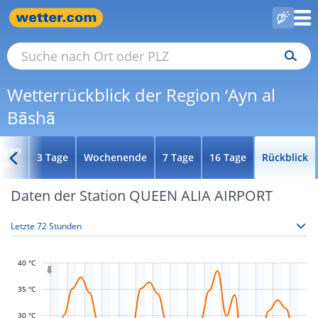
Wetterrückblick der Region ‘Ayn al
Bāshā
rgen
3 Tage
Wochenende
7 Tage
16 Tage
Rückblick
08.
Daten der Station QUEEN ALIA AIRPORT
40 °C

35 °C
30 °C