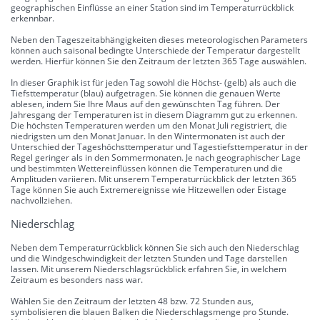
geographischen Einflüsse an einer Station sind im Temperaturrückblick
erkennbar.
Neben den Tageszeitabhängigkeiten dieses meteorologischen Parameters
können auch saisonal bedingte Unterschiede der Temperatur dargestellt
werden. Hierfür können Sie den Zeitraum der letzten 365 Tage auswählen.
In dieser Graphik ist für jeden Tag sowohl die Höchst- (gelb) als auch die
Tiefsttemperatur (blau) aufgetragen. Sie können die genauen Werte
ablesen, indem Sie Ihre Maus auf den gewünschten Tag führen. Der
Jahresgang der Temperaturen ist in diesem Diagramm gut zu erkennen.
Die höchsten Temperaturen werden um den Monat Juli registriert, die
niedrigsten um den Monat Januar. In den Wintermonaten ist auch der
Unterschied der Tageshöchsttemperatur und Tagestiefsttemperatur in der
Regel geringer als in den Sommermonaten. Je nach geographischer Lage
und bestimmten Wettereinflüssen können die Temperaturen und die
Amplituden variieren. Mit unserem Temperaturrückblick der letzten 365
Tage können Sie auch Extremereignisse wie Hitzewellen oder Eistage
nachvollziehen.
Niederschlag
Neben dem Temperaturrückblick können Sie sich auch den Niederschlag
und die Windgeschwindigkeit der letzten Stunden und Tage darstellen
lassen. Mit unserem Niederschlagsrückblick erfahren Sie, in welchem
Zeitraum es besonders nass war.
Wählen Sie den Zeitraum der letzten 48 bzw. 72 Stunden aus,
symbolisieren die blauen Balken die Niederschlagsmenge pro Stunde.