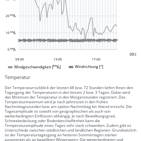
L
L
20 
20 °
10 
10 °








































































0 
0 °
09.08.
09.08.
09.08.
09.08.
09.08.
09.08.
09.08.
09.08.
09.08.
09.08.
09.08.
09.08.
09.08.
09.08.
09.08.
09.08.
09.08.
09.08.
09.08.
09.08.
09.08.
09.08.
09.08.
09.08.
09.08.
09.08.
09.08.
09.08.
09.08.
09.08.
09.08.
09.08.
09.08.
09.08.
09.08.
09.08.
09.08.
09.08.
09.08.
09.08.
09.08.
09.08.
09.08.
09.08.
09.08.
09.08.
09.08.
09.08.
09.08.
09.08.
09.08.
09.08.
09.08.
09.08.
09.08.
09.08.
09.08.
09.08.
09.08.
09.08.
09.08.
09.08.
09.08.
09.08.
09.08.
09.08.
09.08.
09.08.
09.08.
09.08.
09.08.
09.08.
09.08.
09.08.
09.08.
09.08.
09.08.
09.08.
09.08.
09.08.
09.08.
09.08.
09.08.
09.08.
09.08.
09.08.
09.08.
09.08.
09.08.
09.08.
09.08.
09.08.
09.08.
09.08.
09.08.
09.08.
09.08.
09.08.
09.08.
09.08.
09.08.
09.08.
09.08.
09.08.
09.08.
09.08.
09.08.
09.08.
09.08.
09.08.
09.08.
09.08.
09.08.
09.08.
09.08.
09.08.
09.08.
09.08.
09.08.
09.08.
09.08.
09.08.
09.08.
09.08.
09.08.
09.08.
09.08.
09.08.
09.08.
09.08.
09.08.
09.08.
09.08.
09.08.
09.08.
09.08.
09.08.
09.08.
09.08.
09.08.
09.08.
09.08.
09.08.
09.08.
09.08.
09.08.
09.08.
09.08.
09.08.
09.08.
09.08.
09.08.
09.08.
09.08.
09.08.
09.08.
09.08.
09.08.
09.08.
09.08.
09.08.
09.08.
09.08.
09.08.
09.08.
09.08.
09.08.
09.08.
09.08.
09.08.
09.08.
09.08.
09.08.
09.08.
09.08.
09.08.
09.08.
09.08.
09.08.
09.08.
09.08.
09.08.
09.08.
09.08.
09.08.
09.08.
09.08.
09.08.
09.08.
09.08.
09.08.
09.08.
09.08.
09.08.
09.08.
09.08.
09.08.
09.08.
09.08.
09.08.
09.08.
09.08.
09.08.
09.08.
09.08.
09.08.
09.08.
09.08.
09.08.
09.08.
09.08.
09.08.
09.08.
09.08.
09.08.
09.08.
09.08.
09.08.
09.08.
09.08.
09.08.
09.08.
09.08.
09.08.
09.08.
09.08.
09.08.
09.08.
09.08.
09.08.
09.08.
09.08.
09.08.
09.08.
09.08.
09.08.
09.08.
09.08.
09.08.
09.08.
09.08.
09.08.
09.08.
09.08.
09.08.
09.08.
09.08.
09.08.
09.08.
09.08.
09.08.
09.08.
09.08.
09.08.
09.08.
09.08.
09.08.
09.08.
09.08.
09.08.
09.08.
09.08.
06:00
03:00
00:00
14:00
19:00
09:00
13:00
19:00
17:00
Windgeschwindigkeit []
Windrichtung [°]
Temperatur
Der Temperaturrückblick der letzten 48 bzw. 72 Stunden liefert Ihnen den
Tagesgang der Temperaturen in den letzten 2 bzw. 3 Tagen. Dabei wird
das Minimum der Temperatur in den Morgenstunden registriert. Das
Temperaturmaximum wird je nach Jahreszeit in den frühen
Nachmittagsstunden bzw. am späten Nachmittag bis Abend erreicht. Die
Tagesamplitude ist sowohl von geographischen als auch von
wetterbedingten Einflüssen abhängig. Je nach Bewölkungsgrad,
Schneebedeckung oder Bodenbeschaffenheit kann die
Temperaturamplitude eines Tages sehr stark schwanken. Zudem gibt es
Unterschiede zwischen städtischen und ländlichen Regionen. Grundsätzlich
ist der Temperaturtagesgang an heiteren Sommertagen stärker
ausgeprägt als an bewölkten Wintertagen. Die wetterbedingten und