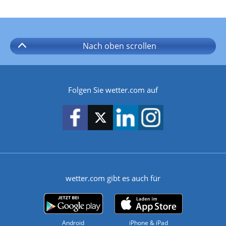
Nach oben
scrollen
Folgen Sie wetter.com auf
wetter.com gibt es auch für
Android
iPhone & iPad