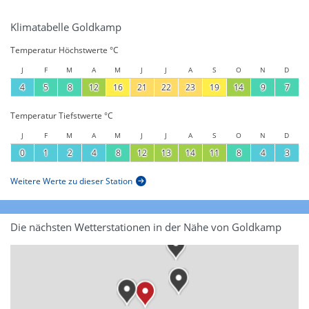
Klimatabelle Goldkamp
Temperatur Höchstwerte °C
J
F
M
A
M
J
J
A
S
O
N
D
4
5
8
12
16
21
22
23
19
14
9
7
Temperatur Tiefstwerte °C
J
F
M
A
M
J
J
A
S
O
N
D
0
1
2
4
8
12
13
14
11
8
4
3
Weitere Werte zu dieser Station
Die nächsten Wetterstationen in der Nähe von Goldkamp