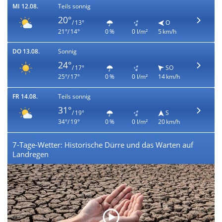
MI 12.08.
Teils sonnig
20°
/ 13°
O
21°/ 14°
0 %
0 l/m²
5 km/h
DO 13.08.
Sonnig
24°
/ 17°
SO
25°/ 17°
0 %
0 l/m²
14 km/h
FR 14.08.
Teils sonnig
31°
/ 19°
S
34°/ 19°
0 %
0 l/m²
20 km/h
7-Tage-Wetter: Historische Dürre und das Warten auf
Landregen