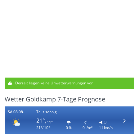
Derzeit liegen keine Unwetterwarnungen vor
Wetter Goldkamp 7-Tage Prognose
SA 08.08.
Teils sonnig
21°
/ 11°
O
21°/ 10°
0 %
0 l/m²
11 km/h