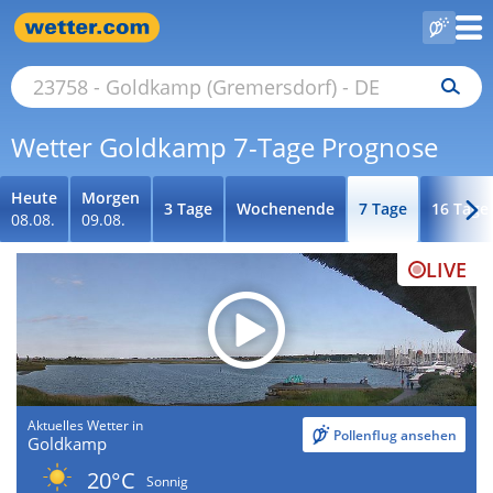
Wetter Goldkamp 7-Tage Prognose
Heute
Morgen
3 Tage
Wochenende
7 Tage
16 Tage
08.08.
09.08.
LIVE
Aktuelles Wetter in
Pollenflug ansehen
Goldkamp
20°C
Sonnig