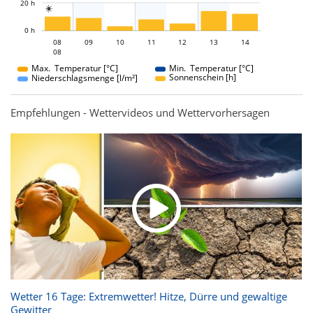
20 h

L
0 h
08
09
10
08
11
12
13
14
08
08
Max. Temperatur [°C]
Min. Temperatur [°C]
Sonnenschein [h]
Niederschlagsmenge [l/m²]
Empfehlungen - Wettervideos und Wettervorhersagen
Wetter 16 Tage: Extremwetter! Hitze, Dürre und gewaltige
Gewitter