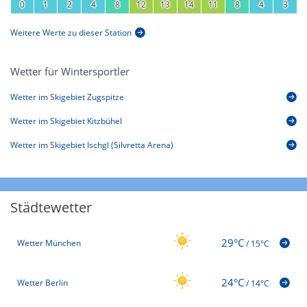
0
1
2
4
8
12
13
14
11
8
4
3
Weitere Werte zu dieser Station
Wetter für Wintersportler
Wetter im Skigebiet Zugspitze
Wetter im Skigebiet Kitzbühel
Wetter im Skigebiet Ischgl (Silvretta Arena)
Städtewetter
29°C
Wetter München
/
15°C
24°C
Wetter Berlin
/
14°C