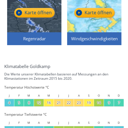
Karte öffnen
Karte öffnen
Regenradar
Windgeschwindigkeiten
Klimatabelle Goldkamp
Die Werte unserer Klimatabellen basieren auf Messungen an den
Klimastationen im Zeitraum 2015 bis 2020.
Temperatur Höchstwerte °C
J
F
M
A
M
J
J
A
S
O
N
D
4
5
8
12
16
21
22
23
19
14
9
7
Temperatur Tiefstwerte °C
J
F
M
A
M
J
J
A
S
O
N
D