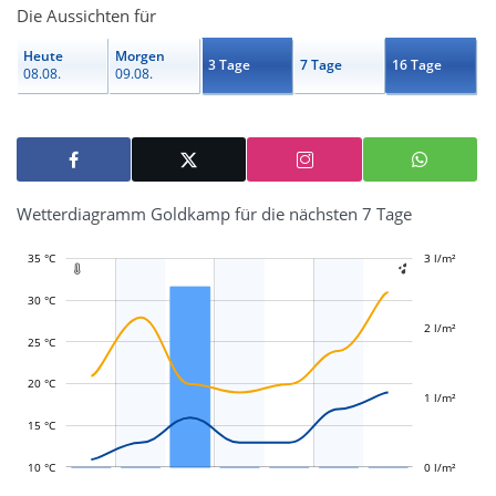
Die Aussichten für
Heute
Morgen
3 Tage
7 Tage
16 Tage
08.08.
09.08.
Wetterdiagramm Goldkamp für die nächsten 7 Tage
35 °C
-1 l/m²
-0,5 l/m²
0,5 l/m²
1,5 l/m²
4 l/m²
3 l/m²
-2 l/m²


30 °C
2 l/m²
25 °C
L
L
20 °C
1 l/m²
15 °C
10 °C
0 l/m²
L