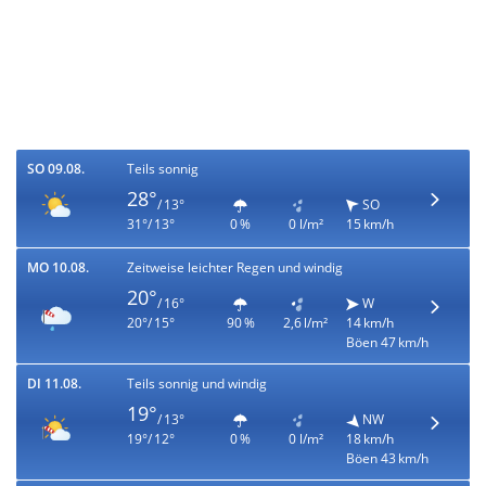
SO 09.08.
Teils sonnig
28°
/ 13°
SO
31°/ 13°
0 %
0 l/m²
15 km/h
MO 10.08.
Zeitweise leichter Regen und windig
20°
/ 16°
W
20°/ 15°
90 %
2,6 l/m²
14 km/h
Böen 47 km/h
DI 11.08.
Teils sonnig und windig
19°
/ 13°
NW
19°/ 12°
0 %
0 l/m²
18 km/h
Böen 43 km/h