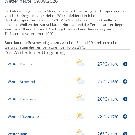
Wetter heute, 09.08.2026
In Bodenallmi gibt es am Morgen lockere Bewölkung bei Temperaturen
von 16°C. Gegen später ziehen Wolkenfelder durch bei
Höchsttemperaturen bis zu 27°C. Am Abend stören in Bodenallmi nur
einzelne Wolken den sonst blauen Himmel und die Temperaturen liegen
zwischen 19 und 25 Grad. Nachts gibt es lockere Bewölkung bei
Tiefsttemperaturen von 16°C.
Böen können Geschwindigkeiten zwischen 24 und 29 km/h erreichen.
Gefühlt liegen die Temperaturen bei 16 bis 29°C.
Das Wetter in der Umgebung
27°C
Wetter Blatten
/
16°C
27°C
Wetter Schwand
/
16°C
26°C
Wetter Lusseweid
/
15°C
28°C
Wetter Lätzematte
/
17°C
26°C
Wetter Rain
/
15°C