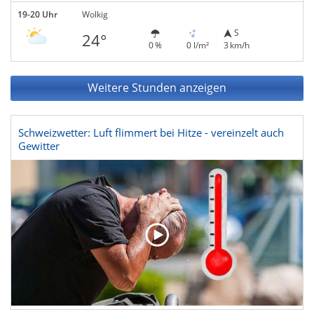
19-20 Uhr
Wolkig
S
24°
0 %
0 l/m²
3 km/h
Weitere Stunden anzeigen
Schweizwetter: Luft flimmert bei Hitze - vereinzelt auch
Gewitter