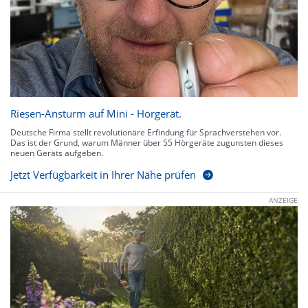
Riesen-Ansturm auf Mini - Hörgerät.
Deutsche Firma stellt revolutionäre Erfindung für Sprachverstehen vor.
Das ist der Grund, warum Männer über 55 Hörgeräte zugunsten dieses
neuen Geräts aufgeben.
Jetzt Verfügbarkeit in Ihrer Nähe prüfen
ANZEIGE