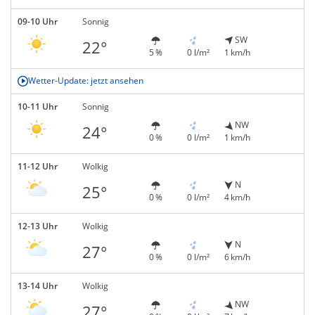
09-10 Uhr
Sonnig
SW
22°
5 %
0 l/m²
1 km/h
Wetter-Update: jetzt ansehen
10-11 Uhr
Sonnig
NW
24°
0 %
0 l/m²
1 km/h
11-12 Uhr
Wolkig
N
25°
0 %
0 l/m²
4 km/h
12-13 Uhr
Wolkig
N
27°
0 %
0 l/m²
6 km/h
13-14 Uhr
Wolkig
NW
27°