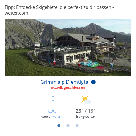
Tipp: Entdecke Skigebiete, die perfekt zu dir passen -
wetter.com
Grimmialp Diemtigtal
aktuell:
geschlossen
k.A.
23°
/ 13°
heute:
+0 cm
Bergwetter