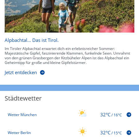
Alpbachtal… Das ist Tirol.
Im Tiroler Alpbachtal erwartet dich ein erlebnisreicher Sommer:
Majestätische Gipfel, faszinierende Klammen, funkelnde Seen. Umrahmt
von den grünen Grasbergen der Kitzbüheler Alpen ist das Alpbachtal ein
Geheimtipp für große und kleine Gipfelstürmer.
Jetzt entdecken
Städtewetter
32°C
Wetter München
/
16°C
32°C
Wetter Berlin
/
15°C