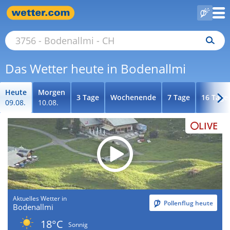
Das Wetter heute in Bodenallmi
Heute
Morgen
3 Tage
Wochenende
7 Tage
16 Tage
09.08.
10.08.
LIVE
Aktuelles Wetter in
Pollenflug heute
Bodenallmi
18°C
Sonnig