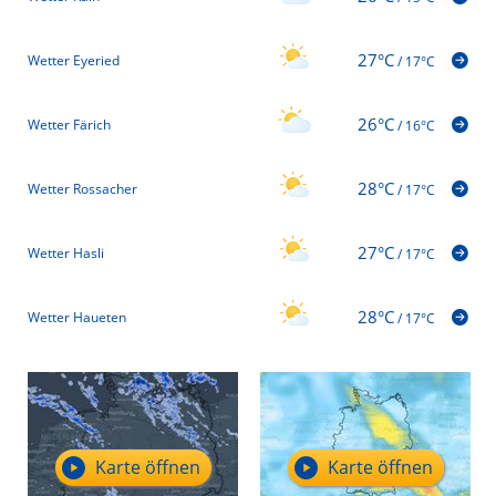
27°C
Wetter Eyeried
/
17°C
26°C
Wetter Färich
/
16°C
28°C
Wetter Rossacher
/
17°C
27°C
Wetter Hasli
/
17°C
28°C
Wetter Haueten
/
17°C
Karte öffnen
Karte öffnen