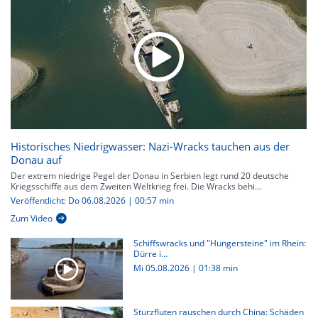
Historisches Niedrigwasser: Nazi-Wracks tauchen aus der
Donau auf
Der extrem niedrige Pegel der Donau in Serbien legt rund 20 deutsche
Kriegsschiffe aus dem Zweiten Weltkrieg frei. Die Wracks behi...
Veröffentlicht: Do 06.08.2026 | 00:57 min
Zum Video
Schiffswracks und "Hungersteine" im Rhein:
Dürre i...
Mi 05.08.2026
|
01:38 min
Sturzfluten rauschen durch China: Schäden