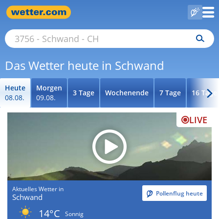
Das Wetter heute in Schwand
Heute
Morgen
3 Tage
Wochenende
7 Tage
16 Tage
08.08.
09.08.
LIVE
Aktuelles Wetter in
Pollenflug heute
Schwand
14°C
Sonnig