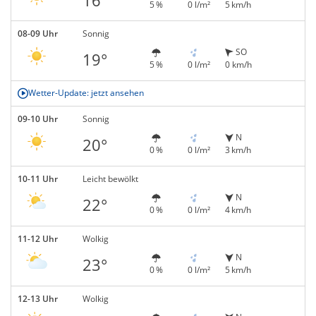
5 %
0 l/m²
5 km/h
08-09 Uhr
Sonnig
SO
19°
5 %
0 l/m²
0 km/h
Wetter-Update: jetzt ansehen
09-10 Uhr
Sonnig
N
20°
0 %
0 l/m²
3 km/h
10-11 Uhr
Leicht bewölkt
N
22°
0 %
0 l/m²
4 km/h
11-12 Uhr
Wolkig
N
23°
0 %
0 l/m²
5 km/h
12-13 Uhr
Wolkig