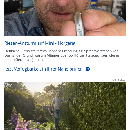
Riesen-Ansturm auf Mini - Hörgerät.
Deutsche Firma stellt revolutionäre Erfindung für Sprachverstehen vor.
Das ist der Grund, warum Männer über 55 Hörgeräte zugunsten dieses
neuen Geräts aufgeben.
Jetzt Verfügbarkeit in Ihrer Nähe prüfen
ANZEIGE