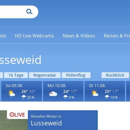
ete
HD Live Webcams
News & Videos
Reisen & Fre
usseweid
16 Tage
Regenradar
Pollenflug
Rückblick
So 09.08.
Mo 10.08.
Di 11.08.
26°
16°
24°
17°
25°
17°
50 %
0 %
10 %
LIVE
Aktuelles Wetter in
Lusseweid