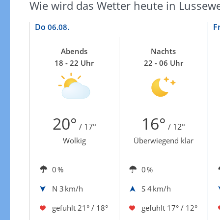
Wie wird das Wetter heute in Lussewe
Do
F
06.08.
Abends
Nachts
18 - 22 Uhr
22 - 06 Uhr
20°
16°
/ 17°
/ 12°
Wolkig
Überwiegend klar
0 %
0 %
N
3 km/h
S
4 km/h
gefühlt
21° / 18°
gefühlt
17° / 12°