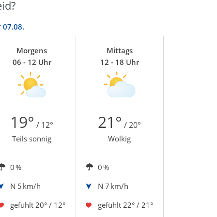
id?
r
07.08.
Morgens
Mittags
06 - 12 Uhr
12 - 18 Uhr
19°
21°
/ 12°
/ 20°
Teils sonnig
Wolkig
0 %
0 %
N
5 km/h
N
7 km/h
gefühlt
20° / 12°
gefühlt
22° / 21°