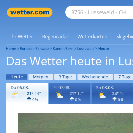
Ihr Wetter
Regenradar
Wetterkarten
Skigebi
Home
Europa
Schweiz
Kanton Bern
Lusseweid
Heute
Das Wetter heute in L
Heute
Morgen
3 Tage
Wochenende
7 Tage
Do 06.08.
Fr 07.08.
Sa 08.08.
21°
14°
21°
12°
24°
12°
0 %
0 %
0 %