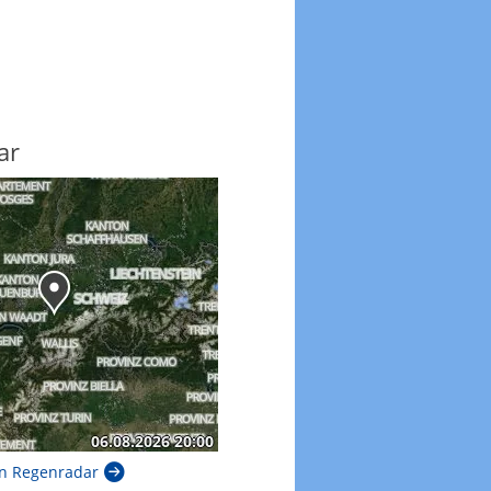
ar
n Regenradar