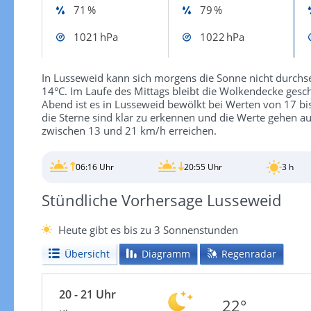
71 %
79 %
1021 hPa
1022 hPa
In Lusseweid kann sich morgens die Sonne nicht durchse
14°C. Im Laufe des Mittags bleibt die Wolkendecke gesc
Abend ist es in Lusseweid bewölkt bei Werten von 17 bis
die Sterne sind klar zu erkennen und die Werte gehen 
zwischen 13 und 21 km/h erreichen.
06:16 Uhr
20:55 Uhr
3 h
Stündliche Vorhersage Lusseweid
Heute gibt es bis zu 3 Sonnenstunden
Übersicht
Diagramm
Regenradar
20 - 21 Uhr
22°