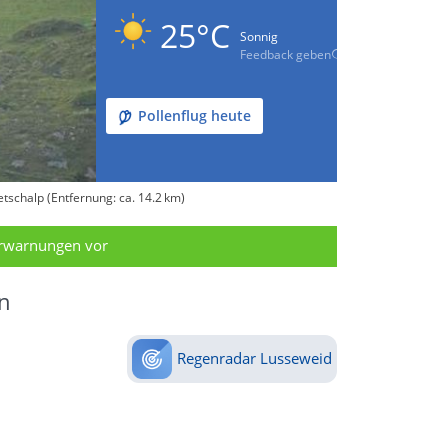
25°C
Sonnig
Feedback geben
Pollenflug heute
tschalp (Entfernung: ca. 14.2 km)
erwarnungen vor
n
Regenradar Lusseweid