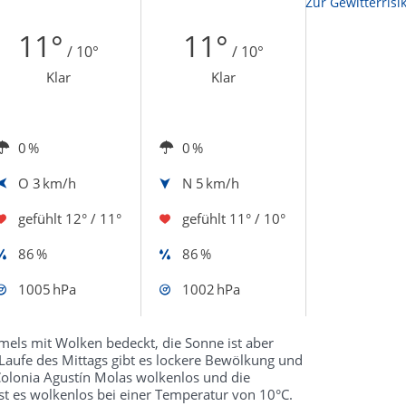
Zur Sonnenscheindauerkarte
Zur Gewitterrisi
11°
11°
/ 10°
/ 10°
Klar
Klar
0 %
0 %
O
3 km/h
N
5 km/h
gefühlt
12° / 11°
gefühlt
11° / 10°
86 %
86 %
1005 hPa
1002 hPa
els mit Wolken bedeckt, die Sonne ist aber
Laufe des Mittags gibt es lockere Bewölkung und
Colonia Agustín Molas wolkenlos und die
t es wolkenlos bei einer Temperatur von 10°C.