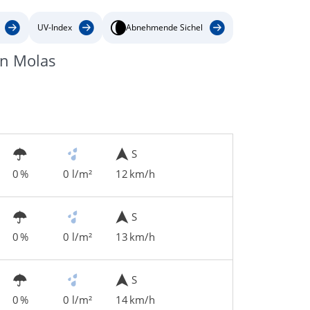
UV-Index
Abnehmende Sichel
ín Molas
S
0 %
0 l/m²
12 km/h
S
0 %
0 l/m²
13 km/h
S
0 %
0 l/m²
14 km/h