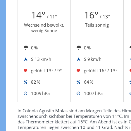
Zur Windgeschwindigkeitenkarte
14°
16°
/ 11°
/ 13°
Wechselnd bewölkt,
Teils sonnig
wenig Sonne
0 %
0 %
S
13 km/h
S
9 km/h
gefühlt
13° / 9°
gefühlt
16° / 13°
82 %
64 %
1009 hPa
1007 hPa
In Colonia Agustín Molas sind am Morgen Teile des Himm
zwischendurch sichtbar bei Temperaturen von 11°C. Im 
das Thermometer klettert auf 16°C. Am Abend ist es in 
Temperaturen liegen zwischen 10 und 11 Grad. Nachts is