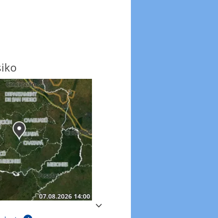
siko
Windböen
Windböen heute