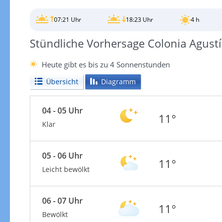
07:21 Uhr
18:23 Uhr
4 h
Stündliche Vorhersage Colonia Agust
Heute gibt es bis zu 4 Sonnenstunden
Übersicht
Diagramm
04 - 05 Uhr
11°
Klar
05 - 06 Uhr
11°
Leicht bewölkt
06 - 07 Uhr
11°
Bewölkt