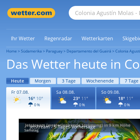
Ihr Wetter
Regenradar
Wetterkarten
Skigebi
Home
Südamerika
Paraguay
Departamento del Guairá
Colonia Agust
Das Wetter heute in Co
Heute
Morgen
3 Tage
Wochenende
7 Tage
Fr 07.08.
Sa 08.08.
So 09.08.
16°
10°
23°
11°
18°
11°
0 %
0 %
0 %
Jetstream - 5-Tages-Vorhersage