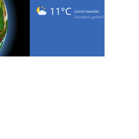
11°C
Leicht bewölkt
Feedback geben