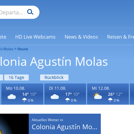
ete
HD Live Webcams
News & Videos
Reisen & Fre
ín Molas
Heute
lonia Agustín Molas
16 Tage
Rückblick
Mo 10.08.
Di 11.08.
Mi 12.08.
14°
10°
17°
10°
26°
12°
0 %
0 %
0 %
Aktuelles Wetter in
Colonia Agustín Molas