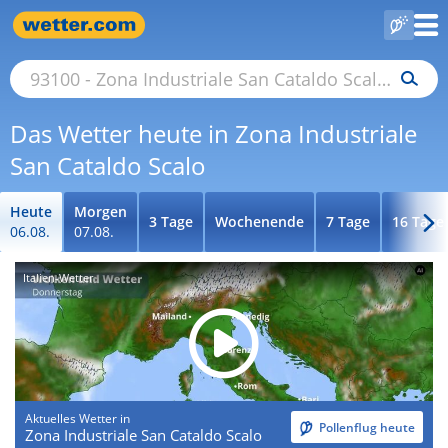
Das Wetter heute in Zona Industriale
San Cataldo Scalo
Heute
Morgen
3 Tage
Wochenende
7 Tage
16 Tage
06.08.
07.08.
Italien-Wetter
Aktuelles Wetter in
Pollenflug heute
Zona Industriale San Cataldo Scalo