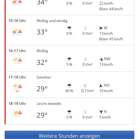
34°
0 %
0 l/m²
22 km/h
Böen 44 km/h
15-16 Uhr
Wolkig und windig
W
33°
0 %
0 l/m²
13 km/h
Böen 45 km/h
16-17 Uhr
Wolkig
NW
32°
5 %
0 l/m²
13 km/h
17-18 Uhr
Gewitter
NO
29°
40 %
0,7 l/m²
10 km/h
18-19 Uhr
Leicht bewölkt
N
29°
5 %
0 l/m²
5 km/h
Weitere Stunden anzeigen