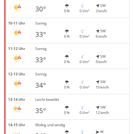
SW
30°
0 %
0 l/m²
3 km/h
10-11 Uhr
Sonnig
SW
33°
0 %
0 l/m²
6 km/h
11-12 Uhr
Sonnig
SW
33°
0 %
0 l/m²
9 km/h
12-13 Uhr
Sonnig
SW
34°
0 %
0 l/m²
10 km/h
13-14 Uhr
Leicht bewölkt
SW
35°
0 %
0 l/m²
12 km/h
14-15 Uhr
Wolkig und windig
W