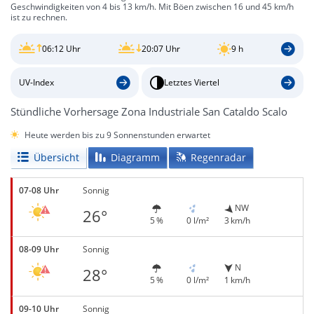
Geschwindigkeiten von 4 bis 13 km/h. Mit Böen zwischen 16 und 45 km/h
ist zu rechnen.
06:12 Uhr
20:07 Uhr
9 h
UV-Index
Letztes Viertel
Stündliche Vorhersage Zona Industriale San Cataldo Scalo
Heute werden bis zu 9 Sonnenstunden erwartet
Übersicht
Diagramm
Regenradar
07-08 Uhr
Sonnig
NW
26°
5 %
0 l/m²
3 km/h
08-09 Uhr
Sonnig
N
28°
5 %
0 l/m²
1 km/h
09-10 Uhr
Sonnig