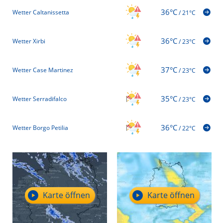
36°C
Wetter Caltanissetta
/
21°C
36°C
Wetter Xirbi
/
23°C
37°C
Wetter Case Martinez
/
23°C
35°C
Wetter Serradifalco
/
23°C
36°C
Wetter Borgo Petilia
/
22°C
Karte öffnen
Karte öffnen