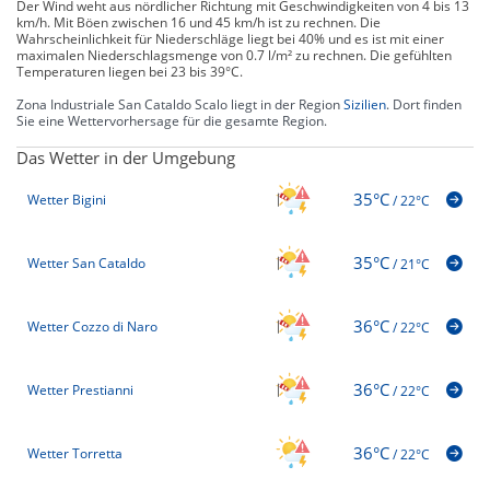
Der Wind weht aus nördlicher Richtung mit Geschwindigkeiten von 4 bis 13
km/h. Mit Böen zwischen 16 und 45 km/h ist zu rechnen. Die
Wahrscheinlichkeit für Niederschläge liegt bei 40% und es ist mit einer
maximalen Niederschlagsmenge von 0.7 l/m² zu rechnen. Die gefühlten
Temperaturen liegen bei 23 bis 39°C.
Zona Industriale San Cataldo Scalo liegt in der Region
Sizilien
. Dort finden
Sie eine Wettervorhersage für die gesamte Region.
Das Wetter in der Umgebung
35°C
Wetter Bigini
/
22°C
35°C
Wetter San Cataldo
/
21°C
36°C
Wetter Cozzo di Naro
/
22°C
36°C
Wetter Prestianni
/
22°C
36°C
Wetter Torretta
/
22°C