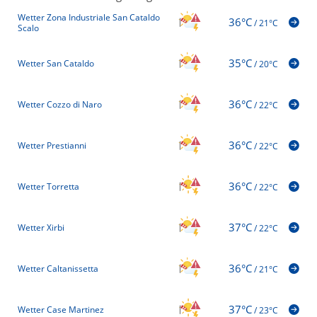
Wetter Zona Industriale San Cataldo
36°C
/
21°C
Scalo
35°C
Wetter San Cataldo
/
20°C
36°C
Wetter Cozzo di Naro
/
22°C
36°C
Wetter Prestianni
/
22°C
36°C
Wetter Torretta
/
22°C
37°C
Wetter Xirbi
/
22°C
36°C
Wetter Caltanissetta
/
21°C
37°C
Wetter Case Martinez
/
23°C