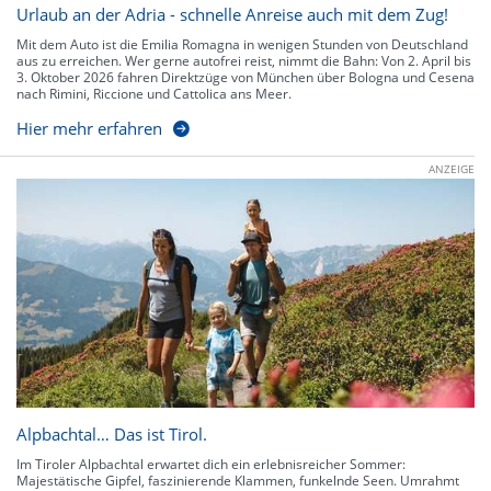
Urlaub an der Adria - schnelle Anreise auch mit dem Zug!
Mit dem Auto ist die Emilia Romagna in wenigen Stunden von Deutschland
aus zu erreichen. Wer gerne autofrei reist, nimmt die Bahn: Von 2. April bis
3. Oktober 2026 fahren Direktzüge von München über Bologna und Cesena
nach Rimini, Riccione und Cattolica ans Meer.
Hier mehr erfahren
ANZEIGE
Alpbachtal… Das ist Tirol.
Im Tiroler Alpbachtal erwartet dich ein erlebnisreicher Sommer:
Majestätische Gipfel, faszinierende Klammen, funkelnde Seen. Umrahmt