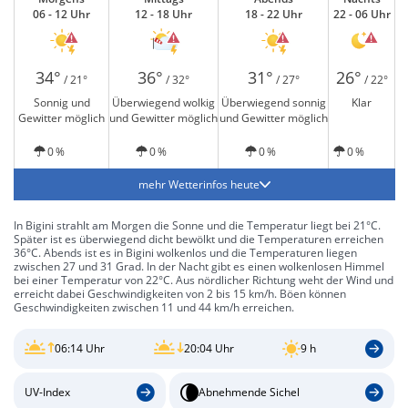
06 - 12 Uhr
12 - 18 Uhr
18 - 22 Uhr
22 - 06 Uhr
34°
36°
31°
26°
/ 21°
/ 32°
/ 27°
/ 22°
Sonnig und
Überwiegend wolkig
Überwiegend sonnig
Klar
Gewitter möglich
und Gewitter möglich
und Gewitter möglich
0 %
0 %
0 %
0 %
mehr Wetterinfos heute
In Bigini strahlt am Morgen die Sonne und die Temperatur liegt bei 21°C.
Später ist es überwiegend dicht bewölkt und die Temperaturen erreichen
36°C. Abends ist es in Bigini wolkenlos und die Temperaturen liegen
zwischen 27 und 31 Grad. In der Nacht gibt es einen wolkenlosen Himmel
bei einer Temperatur von 22°C. Aus nördlicher Richtung weht der Wind und
erreicht dabei Geschwindigkeiten von 2 bis 15 km/h. Böen können
Geschwindigkeiten zwischen 11 und 44 km/h erreichen.
06:14 Uhr
20:04 Uhr
9 h
UV-Index
Abnehmende Sichel