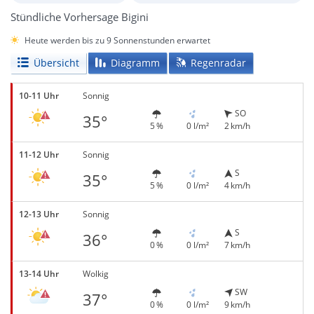
Stündliche Vorhersage Bigini
Heute werden bis zu 9 Sonnenstunden erwartet
Übersicht
Diagramm
Regenradar
10-11 Uhr
Sonnig
SO
35°
5 %
0 l/m²
2 km/h
11-12 Uhr
Sonnig
S
35°
5 %
0 l/m²
4 km/h
12-13 Uhr
Sonnig
S
36°
0 %
0 l/m²
7 km/h
13-14 Uhr
Wolkig
SW
37°
0 %
0 l/m²
9 km/h