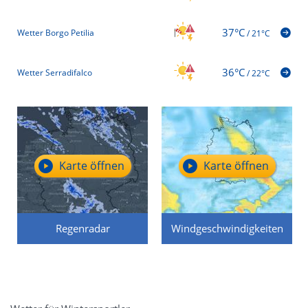
37°C
Wetter Borgo Petilia
/
21°C
36°C
Wetter Serradifalco
/
22°C
Karte öffnen
Karte öffnen
Regenradar
Windgeschwindigkeiten