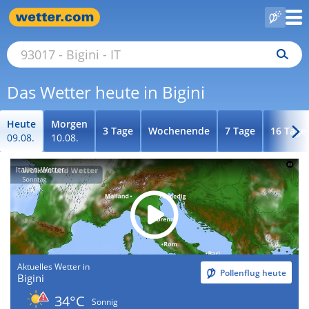
Das Wetter heute in Bigini
Heute
Morgen
3 Tage
Wochenende
7 Tage
16 Tage
09.08.
10.08.
Italien-Wetter
Aktuelles Wetter in
Pollenflug heute
Bigini
34°C
Sonnig