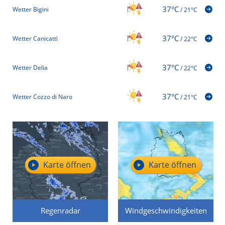
37°C
Wetter Bigini
/
21°C
37°C
Wetter Canicattì
/
22°C
37°C
Wetter Delia
/
22°C
37°C
Wetter Cozzo di Naro
/
21°C
Karte öffnen
Karte öffnen
Regenradar
Windgeschwindigkeiten