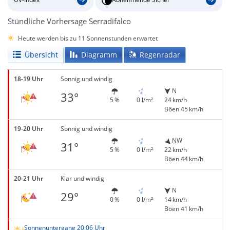
Stündliche Vorhersage Serradifalco
Heute werden bis zu 11 Sonnenstunden erwartet
Übersicht
Diagramm
Regenradar
18-19 Uhr
Sonnig und windig
N
33°
5 %
0 l/m²
24 km/h
Böen 45 km/h
19-20 Uhr
Sonnig und windig
NW
31°
5 %
0 l/m²
22 km/h
Böen 44 km/h
20-21 Uhr
Klar und windig
N
29°
0 %
0 l/m²
14 km/h
Böen 41 km/h
Sonnenuntergang 20:06 Uhr