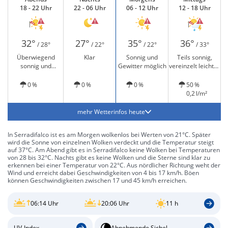
18 - 22 Uhr
22 - 06 Uhr
06 - 12 Uhr
12 - 18 Uhr
32°
27°
35°
36°
/ 28°
/ 22°
/ 22°
/ 33°
Überwiegend
Klar
Sonnig und
Teils sonnig,
sonnig und
Gewitter möglich
vereinzelt leichter
Gewitter möglich
Regen und
Gewitter möglich
0 %
0 %
0 %
50 %
0,2 l/m²
mehr Wetterinfos heute
In Serradifalco ist es am Morgen wolkenlos bei Werten von 21°C. Später
wird die Sonne von einzelnen Wolken verdeckt und die Temperatur steigt
auf 37°C. Am Abend gibt es in Serradifalco keine Wolken bei Temperaturen
von 28 bis 32°C. Nachts gibt es keine Wolken und die Sterne sind klar zu
erkennen bei einer Temperatur von 22°C. Aus nördlicher Richtung weht der
Wind und erreicht dabei Geschwindigkeiten von 4 bis 17 km/h. Böen
können Geschwindigkeiten zwischen 17 und 45 km/h erreichen.
06:14 Uhr
20:06 Uhr
11 h
UV-Index
Abnehmende Sichel