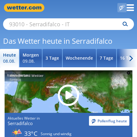
Das Wetter heute in Serradifalco
Heute
Morgen
3 Tage
Wochenende
7 Tage
16 Tage
08.08.
09.08.
Italien-Wetter
Aktuelles Wetter in
Pollenflug heute
Serradifalco
33°C
Sonnig und windig