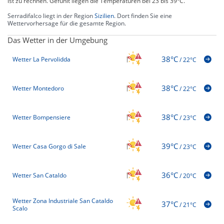
ist zu rechnen. Gefühlt liegen die Temperaturen bei 23 bis 39°C.
Serradifalco liegt in der Region
Sizilien
. Dort finden Sie eine
Wettervorhersage für die gesamte Region.
Das Wetter in der Umgebung
38°C
Wetter La Pervolidda
/
22°C
38°C
Wetter Montedoro
/
22°C
38°C
Wetter Bompensiere
/
23°C
39°C
Wetter Casa Gorgo di Sale
/
23°C
36°C
Wetter San Cataldo
/
20°C
Wetter Zona Industriale San Cataldo
37°C
/
21°C
Scalo