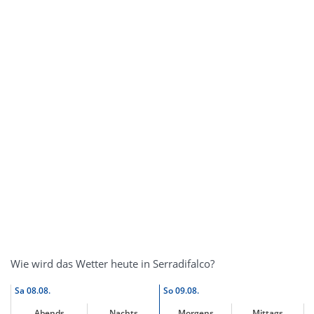
Wie wird das Wetter heute in Serradifalco?
Sa
08.08.
So
09.08.
Abends
Nachts
Morgens
Mittags