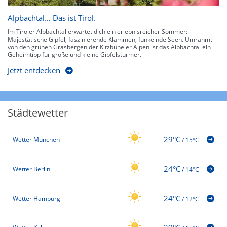
Alpbachtal… Das ist Tirol.
Im Tiroler Alpbachtal erwartet dich ein erlebnisreicher Sommer:
Majestätische Gipfel, faszinierende Klammen, funkelnde Seen. Umrahmt
von den grünen Grasbergen der Kitzbüheler Alpen ist das Alpbachtal ein
Geheimtipp für große und kleine Gipfelstürmer.
Jetzt entdecken
Städtewetter
29°C
Wetter München
/
15°C
24°C
Wetter Berlin
/
14°C
24°C
Wetter Hamburg
/
12°C