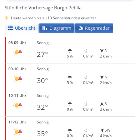
Stündliche Vorhersage Borgo Petilia
Heute werden bis zu 10 Sonnenstunden erwartet
Übersicht
Diagramm
Regenradar
08-09 Uhr
Sonnig
N
27°
5 %
0 l/m²
2 km/h
09-10 Uhr
Sonnig
N
30°
5 %
0 l/m²
2 km/h
10-11 Uhr
Sonnig
S
32°
0 %
0 l/m²
3 km/h
11-12 Uhr
Sonnig
SW
35°
0 %
0 l/m²
4 km/h