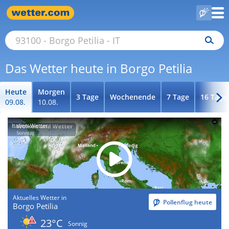
Das Wetter heute in Borgo Petilia
Heute
Morgen
3 Tage
Wochenende
7 Tage
16 Tage
09.08.
10.08.
Italien-Wetter
Aktuelles Wetter in
Pollenflug heute
Borgo Petilia
23°C
Sonnig