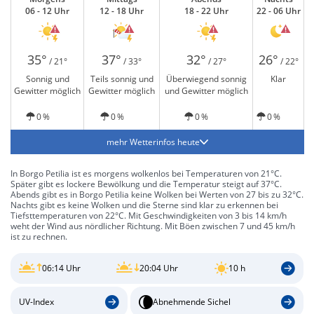
06 - 12 Uhr
12 - 18 Uhr
18 - 22 Uhr
22 - 06 Uhr
35°
37°
32°
26°
/ 21°
/ 33°
/ 27°
/ 22°
Sonnig und
Teils sonnig und
Überwiegend sonnig
Klar
Gewitter möglich
Gewitter möglich
und Gewitter möglich
0 %
0 %
0 %
0 %
mehr Wetterinfos heute
In Borgo Petilia ist es morgens wolkenlos bei Temperaturen von 21°C.
Später gibt es lockere Bewölkung und die Temperatur steigt auf 37°C.
Abends gibt es in Borgo Petilia keine Wolken bei Werten von 27 bis zu 32°C.
Nachts gibt es keine Wolken und die Sterne sind klar zu erkennen bei
Tiefsttemperaturen von 22°C. Mit Geschwindigkeiten von 3 bis 14 km/h
weht der Wind aus nördlicher Richtung. Mit Böen zwischen 7 und 45 km/h
ist zu rechnen.
06:14 Uhr
20:04 Uhr
10 h
UV-Index
Abnehmende Sichel