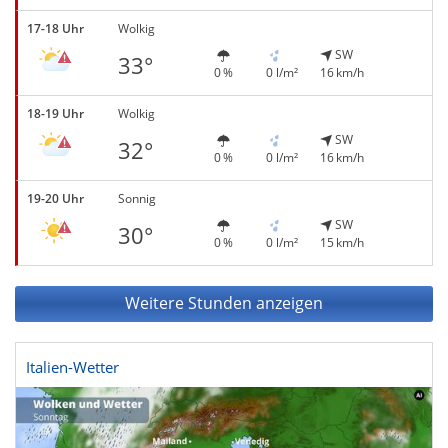
17-18 Uhr
Wolkig
SW
33°
0 %
0 l/m²
16 km/h
18-19 Uhr
Wolkig
SW
32°
0 %
0 l/m²
16 km/h
19-20 Uhr
Sonnig
SW
30°
0 %
0 l/m²
15 km/h
Weitere Stunden anzeigen
Italien-Wetter