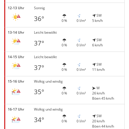
12-13 Uhr
Sonnig
SW
36°
0 %
0 l/m²
5 km/h
13-14 Uhr
Leicht bewölkt
SW
37°
0 %
0 l/m²
6 km/h
14-15 Uhr
Leicht bewölkt
SW
37°
0 %
0 l/m²
11 km/h
15-16 Uhr
Wolkig und windig
W
35°
0 %
0 l/m²
26 km/h
Böen 45 km/h
16-17 Uhr
Wolkig und windig
SW
34°
0 %
0 l/m²
20 km/h
Böen 44 km/h