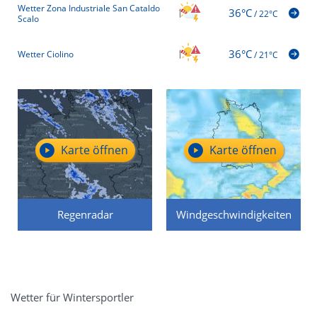
Wetter Zona Industriale San Cataldo
36°C
/
22°C
Scalo
36°C
Wetter Ciolino
/
21°C
Karte öffnen
Karte öffnen
Regenradar
Windgeschwindigkeiten
Wetter für Wintersportler