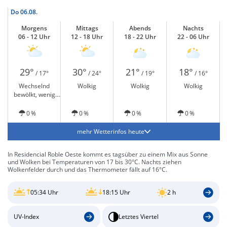
Do
06.08.
Morgens
Mittags
Abends
Nachts
06 - 12 Uhr
12 - 18 Uhr
18 - 22 Uhr
22 - 06 Uhr
29°
30°
21°
18°
/ 17°
/ 24°
/ 19°
/ 16°
Wechselnd
Wolkig
Wolkig
Wolkig
bewölkt, wenig
Sonne
0 %
0 %
0 %
0 %
mehr Wetterinfos heute
In Residencial Roble Oeste kommt es tagsüber zu einem Mix aus Sonne
und Wolken bei Temperaturen von 17 bis 30°C. Nachts ziehen
Wolkenfelder durch und das Thermometer fällt auf 16°C.
05:34 Uhr
18:15 Uhr
2 h
UV-Index
Letztes Viertel