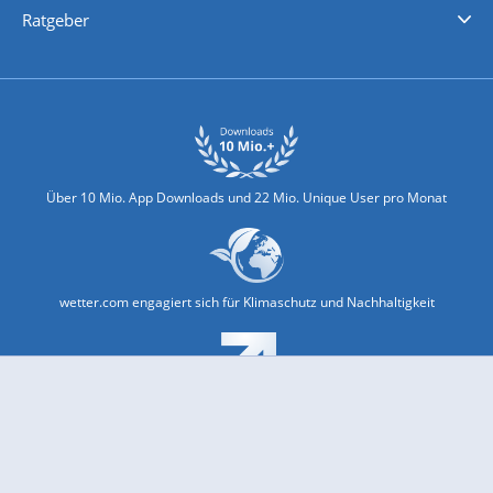
Ratgeber
Biowetter
Glätteindex
Reiseziel Finder
Erkältungswetter
Klima & Umwelt
Über 10 Mio. App Downloads und 22 Mio. Unique User pro Monat
wetter.com engagiert sich für Klimaschutz und Nachhaltigkeit
Bekannt aus Funk und Fernsehen: Pro7, Sat1, Kabel 1, SWR, ...