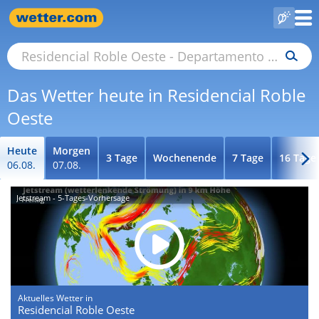
Das Wetter heute in Residencial Roble
Oeste
Heute
Morgen
3 Tage
Wochenende
7 Tage
16 Tage
06.08.
07.08.
Jetstream - 5-Tages-Vorhersage
Aktuelles Wetter in
Residencial Roble Oeste