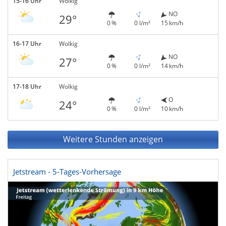
15-16 Uhr
Wolkig
NO
29°
0 %
0 l/m²
15 km/h
16-17 Uhr
Wolkig
NO
27°
0 %
0 l/m²
14 km/h
17-18 Uhr
Wolkig
O
24°
0 %
0 l/m²
10 km/h
Weitere Stunden anzeigen
Jetstream - 5-Tages-Vorhersage