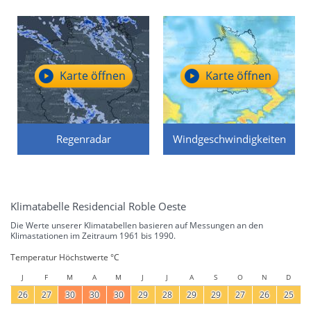
Karte öffnen
Karte öffnen
Regenradar
Windgeschwindigkeiten
Klimatabelle Residencial Roble Oeste
Die Werte unserer Klimatabellen basieren auf Messungen an den
Klimastationen im Zeitraum 1961 bis 1990.
Temperatur Höchstwerte °C
J
F
M
A
M
J
J
A
S
O
N
D
26
27
30
30
30
29
28
29
29
27
26
25