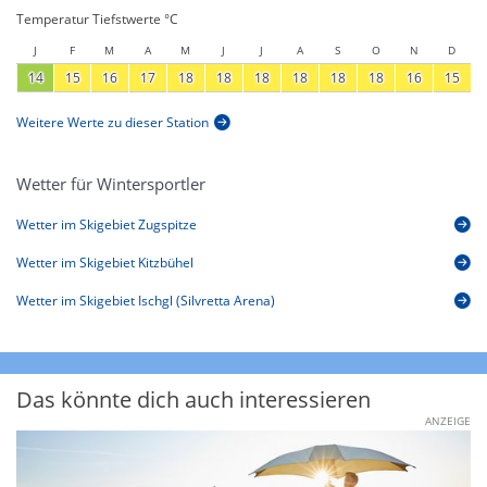
Temperatur Tiefstwerte °C
J
F
M
A
M
J
J
A
S
O
N
D
14
15
16
17
18
18
18
18
18
18
16
15
Weitere Werte zu dieser Station
Wetter für Wintersportler
Wetter im Skigebiet Zugspitze
Wetter im Skigebiet Kitzbühel
Wetter im Skigebiet Ischgl (Silvretta Arena)
Das könnte dich auch interessieren
ANZEIGE