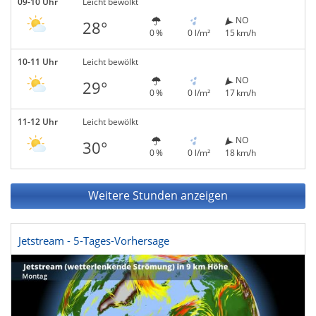
09-10 Uhr
Leicht bewölkt
NO
28°
0 %
0 l/m²
15 km/h
10-11 Uhr
Leicht bewölkt
NO
29°
0 %
0 l/m²
17 km/h
11-12 Uhr
Leicht bewölkt
NO
30°
0 %
0 l/m²
18 km/h
Weitere Stunden anzeigen
Jetstream - 5-Tages-Vorhersage