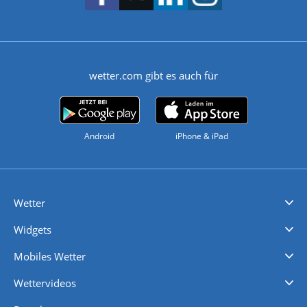
wetter.com gibt es auch für
Android
iPhone & iPad
Wetter
Videovorhersagen
Kolumnen
Unwetterwarnungen
wetter.com Deutschland
wetter.com Schweiz
wetter.com Österreich
Werben
Homepage Widget
Wetter API
Wetter- und Geodaten - meteonomiqs.com
tiempo.es
meteos24.fr
ilmeteo24.it
pogoda24.pl
weather24.co.uk
Widgets
Regenradar
Windgeschwindigkeiten
Temperatur
Sonnenschein
Wassertemperatur
Mobiles Wetter
iPhone Wetter
iPad Wetter
Android Wetter
Wettervideos
Nachrichten
Deutschlandwetter
Schweizwetter
Österreichwetter
Regionalwetter
Wetter in Europa
Wetter Weltweit
Wetterlexikon
Promi-News