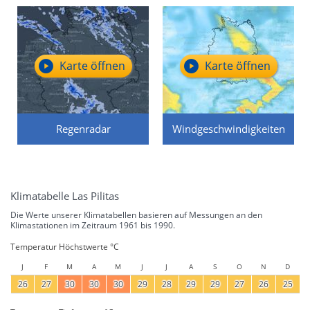
Karte öffnen
Karte öffnen
Regenradar
Windgeschwindigkeiten
Klimatabelle Las Pilitas
Die Werte unserer Klimatabellen basieren auf Messungen an den
Klimastationen im Zeitraum 1961 bis 1990.
Temperatur Höchstwerte °C
J
F
M
A
M
J
J
A
S
O
N
D
26
27
30
30
30
29
28
29
29
27
26
25