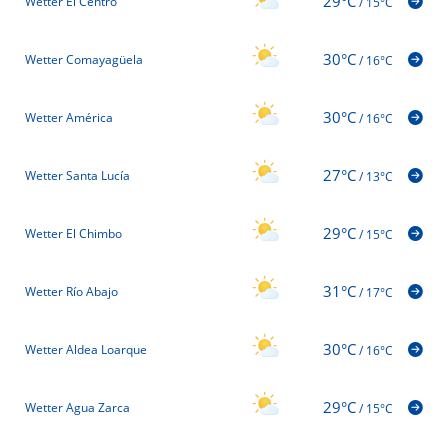
29°C
Wetter El Centro
/
15°C
30°C
Wetter Comayagüela
/
16°C
30°C
Wetter América
/
16°C
27°C
Wetter Santa Lucía
/
13°C
29°C
Wetter El Chimbo
/
15°C
31°C
Wetter Río Abajo
/
17°C
30°C
Wetter Aldea Loarque
/
16°C
29°C
Wetter Agua Zarca
/
15°C