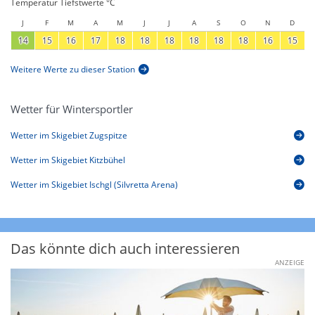
Temperatur Tiefstwerte °C
J
F
M
A
M
J
J
A
S
O
N
D
14
15
16
17
18
18
18
18
18
18
16
15
Weitere Werte zu dieser Station
Wetter für Wintersportler
Wetter im Skigebiet Zugspitze
Wetter im Skigebiet Kitzbühel
Wetter im Skigebiet Ischgl (Silvretta Arena)
Das könnte dich auch interessieren
ANZEIGE