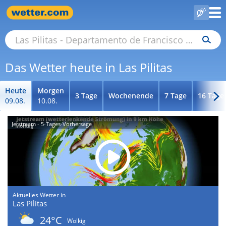
Das Wetter heute in Las Pilitas
Heute
Morgen
3 Tage
Wochenende
7 Tage
16 Tage
09.08.
10.08.
Jetstream - 5-Tages-Vorhersage
Aktuelles Wetter in
Las Pilitas
24°C
Wolkig