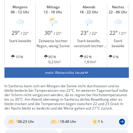
Morgens
Mittags
Abends
Nachts
06 - 12 Uhr
12 - 18 Uhr
18 - 22 Uhr
22 - 06 Uhr
29°
30°
23°
22°
/ 22°
/ 25°
/ 22°
/ 21°
Stark bewölkt
Zeitweise leichter
Stark bewölkt,
Stark
Regen, wenig Sonne
vereinzelt leichter
bewölkt
Regen
10 %
80 %
80 %
0 %
0,2 l/m²
1,8 l/m²
mehr Wetterinfos heute
In Sanhirou kann sich am Morgen die Sonne nicht durchsetzen und es
bleibt bedeckt bei Temperaturen von 22°C. Im weiteren Tagesverlauf sollte
der Schirm nicht vergessen werden, da es regnet bei Höchsttemperaturen
bis zu 30°C. Am Abend überwiegt in Sanhirou dichte Bewölkung aber es
bleibt trocken und die Temperaturen liegen zwischen 22 und 23 Grad. In
der Nacht bleibt es bedeckt und die Werte gehen auf 21°C zurück.
06:23 Uhr
18:48 Uhr
1 h