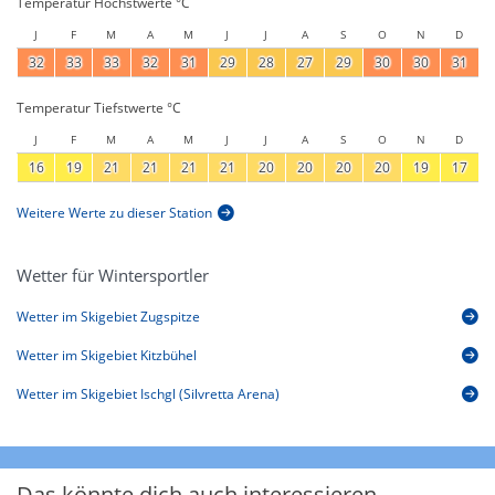
Temperatur Höchstwerte °C
J
F
M
A
M
J
J
A
S
O
N
D
32
33
33
32
31
29
28
27
29
30
30
31
Temperatur Tiefstwerte °C
J
F
M
A
M
J
J
A
S
O
N
D
16
19
21
21
21
21
20
20
20
20
19
17
Weitere Werte zu dieser Station
Wetter für Wintersportler
Wetter im Skigebiet Zugspitze
Wetter im Skigebiet Kitzbühel
Wetter im Skigebiet Ischgl (Silvretta Arena)
Das könnte dich auch interessieren