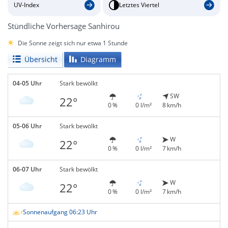
UV-Index
Letztes Viertel
Stündliche Vorhersage Sanhirou
Die Sonne zeigt sich nur etwa 1 Stunde
Übersicht
Diagramm
04-05 Uhr
Stark bewölkt
SW
22°
0 %
0 l/m²
8 km/h
05-06 Uhr
Stark bewölkt
W
22°
0 %
0 l/m²
7 km/h
06-07 Uhr
Stark bewölkt
W
22°
0 %
0 l/m²
7 km/h
Sonnenaufgang 06:23 Uhr