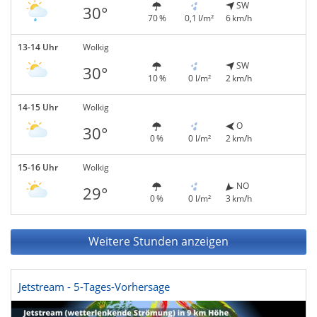
SW
30°
70 %
0,1 l/m²
6 km/h
13-14 Uhr
Wolkig
SW
30°
10 %
0 l/m²
2 km/h
14-15 Uhr
Wolkig
O
30°
0 %
0 l/m²
2 km/h
15-16 Uhr
Wolkig
NO
29°
0 %
0 l/m²
3 km/h
Weitere Stunden anzeigen
Jetstream - 5-Tages-Vorhersage