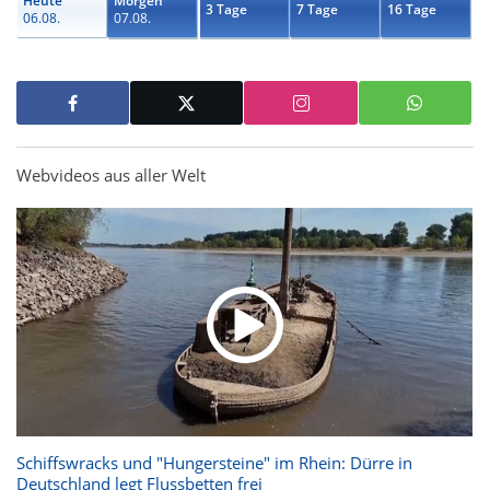
Heute
Morgen
3 Tage
7 Tage
16 Tage
06.08.
07.08.
Webvideos aus aller Welt
Schiffswracks und "Hungersteine" im Rhein: Dürre in
Deutschland legt Flussbetten frei