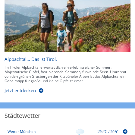
Alpbachtal… Das ist Tirol.
Im Tiroler Alpbachtal erwartet dich ein erlebnisreicher Sommer:
Majestätische Gipfel, faszinierende Klammen, funkelnde Seen. Umrahmt
von den grünen Grasbergen der Kitzbüheler Alpen ist das Alpbachtal ein
Geheimtipp für große und kleine Gipfelstürmer.
Jetzt entdecken
Städtewetter
25°C
Wetter München
/
20°C