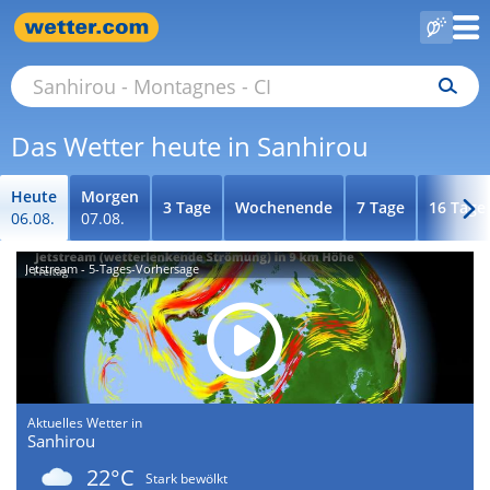
Das Wetter heute in Sanhirou
Heute
Morgen
3 Tage
Wochenende
7 Tage
16 Tage
06.08.
07.08.
Jetstream - 5-Tages-Vorhersage
Aktuelles Wetter in
Sanhirou
22°C
Stark bewölkt