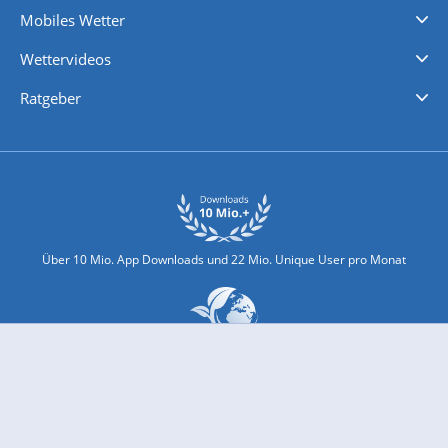
Mobiles Wetter
iPhone Wetter
iPad Wetter
Android Wetter
Wettervideos
Nachrichten
Deutschlandwetter
Schweizwetter
Österreichwetter
Regionalwetter
Wetter in Europa
Wetter Weltweit
Wetterlexikon
Promi-News
Ratgeber
Biowetter
Glätteindex
Reiseziel Finder
Erkältungswetter
Klima & Umwelt
Über 10 Mio. App Downloads und 22 Mio. Unique User pro Monat
wetter.com engagiert sich für Klimaschutz und Nachhaltigkeit