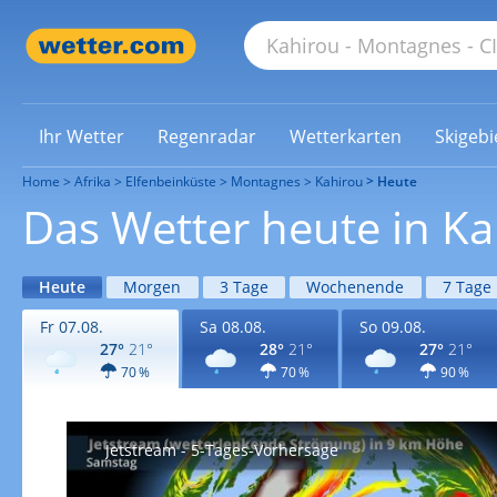
Ihr Wetter
Regenradar
Wetterkarten
Skigebi
Home
Afrika
Elfenbeinküste
Montagnes
Kahirou
Heute
Das Wetter heute in Ka
Heute
Morgen
3 Tage
Wochenende
7 Tage
Fr 07.08.
Sa 08.08.
So 09.08.
27°
21°
28°
21°
27°
21°
70 %
70 %
90 %
Jetstream - 5-Tages-Vorhersage