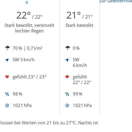
Zur Sonnenscheindauerkarte
Zur Gewitterrisi
22°
21°
/ 22°
/ 21°
Stark bewölkt, vereinzelt
Stark bewölkt
leichter Regen
70 %
| 0,7 l/m²
0 %
SW
5 km/h
SW
6 km/h
gefühlt
23° / 23°
gefühlt
22° / 22°
98 %
99 %
1021 hPa
1021 hPa
ossen bei Werten von 21 bis zu 27°C. Nachts ist