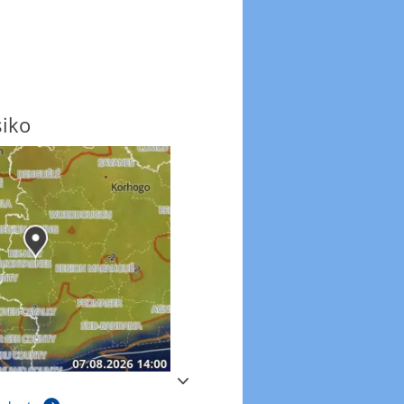
siko
Windböen
Windböen heute