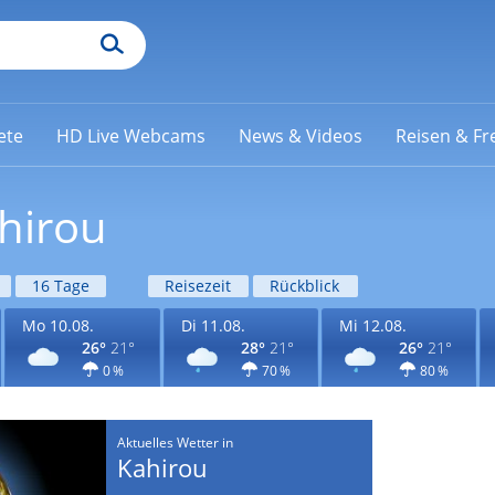
ete
HD Live Webcams
News & Videos
Reisen & Fre
hirou
16 Tage
Reisezeit
Rückblick
Mo 10.08.
Di 11.08.
Mi 12.08.
26°
21°
28°
21°
26°
21°
0 %
70 %
80 %
Aktuelles Wetter in
Kahirou