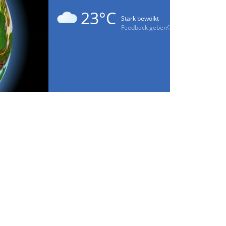
23°C
Stark bewölkt
Feedback geben