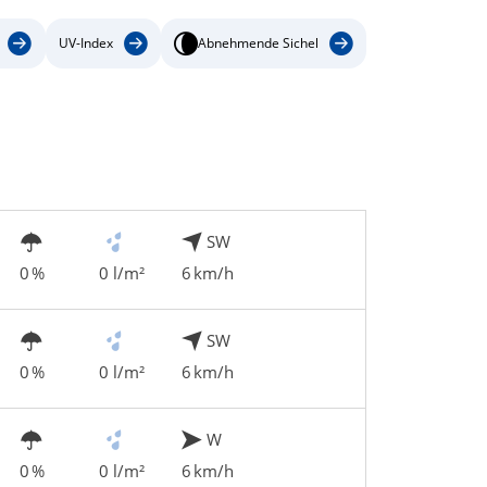
UV-Index
Abnehmende Sichel
SW
0 %
0 l/m²
6 km/h
SW
0 %
0 l/m²
6 km/h
W
0 %
0 l/m²
6 km/h