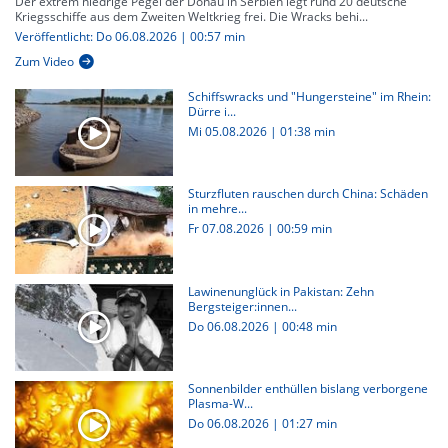
Der extrem niedrige Pegel der Donau in Serbien legt rund 20 deutsche
Kriegsschiffe aus dem Zweiten Weltkrieg frei. Die Wracks behi...
Veröffentlicht: Do 06.08.2026 | 00:57 min
Zum Video
Schiffswracks und "Hungersteine" im Rhein:
Dürre i...
Mi 05.08.2026
|
01:38 min
Sturzfluten rauschen durch China: Schäden
in mehre...
Fr 07.08.2026
|
00:59 min
Lawinenunglück in Pakistan: Zehn
Bergsteiger:innen...
Do 06.08.2026
|
00:48 min
Sonnenbilder enthüllen bislang verborgene
Plasma-W...
Do 06.08.2026
|
01:27 min