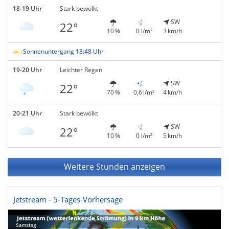
18-19 Uhr
Stark bewölkt
SW
22°
10 %
0 l/m²
3 km/h
Sonnenuntergang 18:48 Uhr
19-20 Uhr
Leichter Regen
SW
22°
70 %
0,6 l/m²
4 km/h
20-21 Uhr
Stark bewölkt
SW
22°
10 %
0 l/m²
5 km/h
Weitere Stunden anzeigen
Jetstream - 5-Tages-Vorhersage