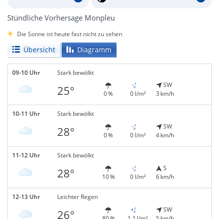
Stündliche Vorhersage Monpleu
Die Sonne ist heute fast nicht zu sehen
Übersicht
Diagramm
09-10 Uhr
Stark bewölkt
SW
25°
0 %
0 l/m²
3 km/h
10-11 Uhr
Stark bewölkt
SW
28°
0 %
0 l/m²
4 km/h
11-12 Uhr
Stark bewölkt
S
28°
10 %
0 l/m²
6 km/h
12-13 Uhr
Leichter Regen
SW
26°
80 %
1,1 l/m²
5 km/h