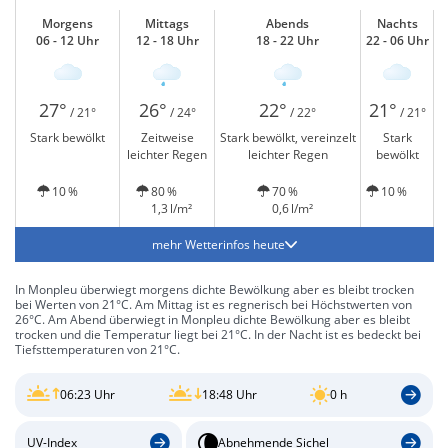
Morgens
Mittags
Abends
Nachts
06 - 12 Uhr
12 - 18 Uhr
18 - 22 Uhr
22 - 06 Uhr
27°
26°
22°
21°
/ 21°
/ 24°
/ 22°
/ 21°
Stark bewölkt
Zeitweise
Stark bewölkt, vereinzelt
Stark
leichter Regen
leichter Regen
bewölkt
10 %
80 %
70 %
10 %
1,3 l/m²
0,6 l/m²
mehr Wetterinfos heute
In Monpleu überwiegt morgens dichte Bewölkung aber es bleibt trocken
bei Werten von 21°C. Am Mittag ist es regnerisch bei Höchstwerten von
26°C. Am Abend überwiegt in Monpleu dichte Bewölkung aber es bleibt
trocken und die Temperatur liegt bei 21°C. In der Nacht ist es bedeckt bei
Tiefsttemperaturen von 21°C.
06:23 Uhr
18:48 Uhr
0 h
UV-Index
Abnehmende Sichel