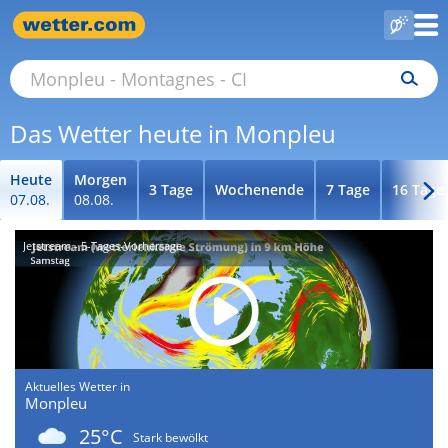
Das Wetter heute in Monpleu
Heute
Morgen
3 Tage
Wochenende
7 Tage
16 Tage
07.08.
08.08.
Jetstream - 5-Tages-Vorhersage
Aktuelles Wetter in
Monpleu
25°C
Stark bewölkt