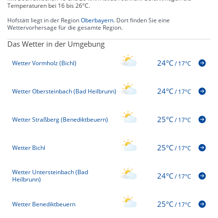
Temperaturen bei 16 bis 26°C.
Hofstätt liegt in der Region
Oberbayern
. Dort finden Sie eine
Wettervorhersage für die gesamte Region.
Das Wetter in der Umgebung
24°C
Wetter Vormholz (Bichl)
/
17°C
24°C
Wetter Obersteinbach (Bad Heilbrunn)
/
17°C
25°C
Wetter Straßberg (Benediktbeuern)
/
17°C
25°C
Wetter Bichl
/
17°C
Wetter Untersteinbach (Bad
24°C
/
17°C
Heilbrunn)
25°C
Wetter Benediktbeuern
/
17°C