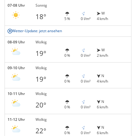
07-08 Uhr
Sonnig
W
18°
5 %
0 l/m²
4 km/h
Wetter-Update: jetzt ansehen
08-09 Uhr
Wolkig
W
19°
0 %
0 l/m²
2 km/h
09-10 Uhr
Wolkig
N
19°
0 %
0 l/m²
4 km/h
10-11 Uhr
Wolkig
N
20°
0 %
0 l/m²
6 km/h
11-12 Uhr
Wolkig
N
22°
0 %
0 l/m²
6 km/h