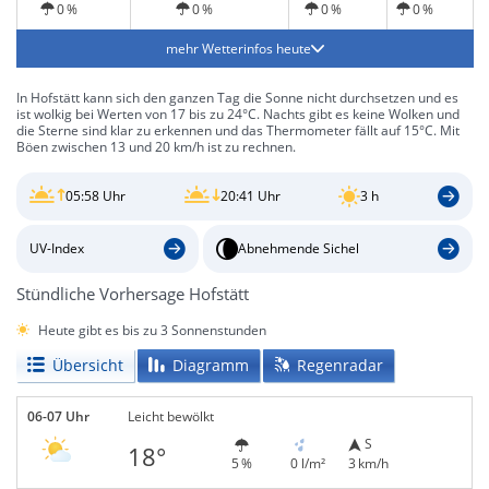
0 %
0 %
0 %
0 %
mehr Wetterinfos heute
In Hofstätt kann sich den ganzen Tag die Sonne nicht durchsetzen und es
ist wolkig bei Werten von 17 bis zu 24°C. Nachts gibt es keine Wolken und
die Sterne sind klar zu erkennen und das Thermometer fällt auf 15°C. Mit
Böen zwischen 13 und 20 km/h ist zu rechnen.
05:58 Uhr
20:41 Uhr
3 h
UV-Index
Abnehmende Sichel
Stündliche Vorhersage Hofstätt
Heute gibt es bis zu 3 Sonnenstunden
Übersicht
Diagramm
Regenradar
06-07 Uhr
Leicht bewölkt
S
18°
5 %
0 l/m²
3 km/h