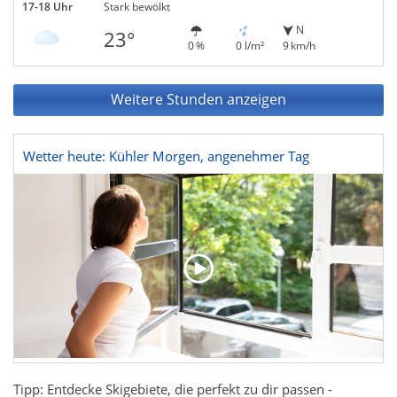
17-18 Uhr
Stark bewölkt
N
23°
0 %
0 l/m²
9 km/h
Weitere Stunden anzeigen
Wetter heute: Kühler Morgen, angenehmer Tag
Tipp: Entdecke Skigebiete, die perfekt zu dir passen -