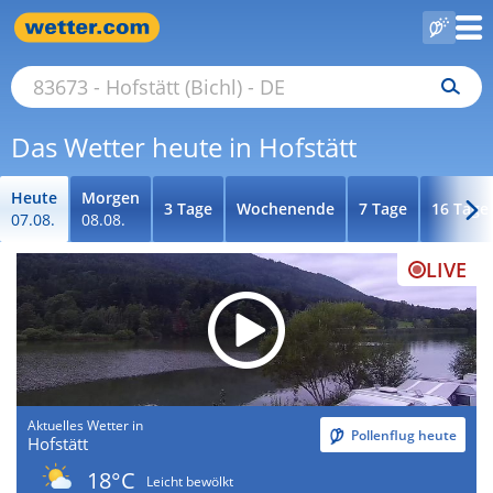
Das Wetter heute in Hofstätt
Heute
Morgen
3 Tage
Wochenende
7 Tage
16 Tage
07.08.
08.08.
LIVE
Aktuelles Wetter in
Pollenflug heute
Hofstätt
18°C
Leicht bewölkt