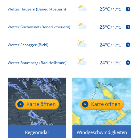
25°C
Wetter Häusern (Benediktbeuern)
/
17°C
25°C
Wetter Gschwendt (Benediktbeuern)
/
17°C
24°C
Wetter Schögger (Bichl)
/
17°C
24°C
Wetter Baumberg (Bad Heilbrunn)
/
17°C
Karte öffnen
Karte öffnen
Regenradar
Windgeschwindigkeiten