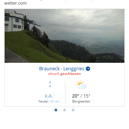
wetter.com
Brauneck - Lenggries
aktuell:
geschlossen
k.A.
20°
/ 15°
heute:
+0 cm
Bergwetter