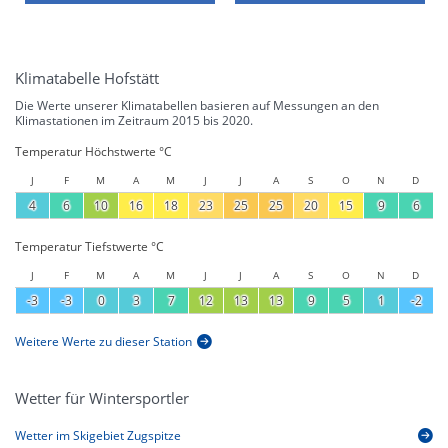
Klimatabelle Hofstätt
Die Werte unserer Klimatabellen basieren auf Messungen an den
Klimastationen im Zeitraum 2015 bis 2020.
Temperatur Höchstwerte °C
J
F
M
A
M
J
J
A
S
O
N
D
4
6
10
16
18
23
25
25
20
15
9
6
Temperatur Tiefstwerte °C
J
F
M
A
M
J
J
A
S
O
N
D
-3
-3
0
3
7
12
13
13
9
5
1
-2
Weitere Werte zu dieser Station
Wetter für Wintersportler
Wetter im Skigebiet Zugspitze