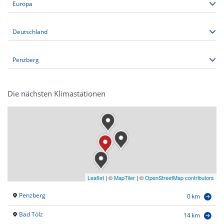
Die nächsten Klimastationen
Leaflet
|
©
MapTiler
| ©
OpenStreetMap contributors
Penzberg
0 km
Bad Tölz
14 km