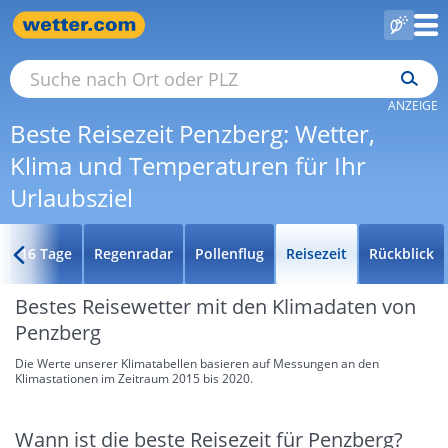
ANZEIGE
Beste Reisezeit Penzberg: Wetter,
Klima und Temperaturen für Ihr
Urlaubsziel
16 Tage
Regenradar
Pollenflug
Reisezeit
Rückblick
Bestes Reisewetter mit den Klimadaten von
Penzberg
Die Werte unserer Klimatabellen basieren auf Messungen an den
Klimastationen im Zeitraum 2015 bis 2020.
Wann ist die beste Reisezeit für Penzberg?