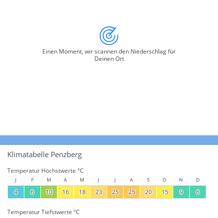
Einen Moment, wir scannen den Niederschlag für
Deinen Ort
Klimatabelle Penzberg
Temperatur Höchstwerte °C
J
F
M
A
M
J
J
A
S
O
N
D
4
6
10
16
18
23
25
25
20
15
9
6
Temperatur Tiefstwerte °C