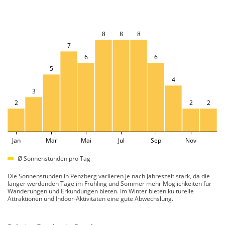
8
8
8
7
6
6
5
4
3
2
2
2
Jan
Mar
Mai
Jul
Sep
Nov
Ø Sonnenstunden pro Tag
Die Sonnenstunden in Penzberg variieren je nach Jahreszeit stark, da die
länger werdenden Tage im Frühling und Sommer mehr Möglichkeiten für
Wanderungen und Erkundungen bieten. Im Winter bieten kulturelle
Attraktionen und Indoor-Aktivitäten eine gute Abwechslung.