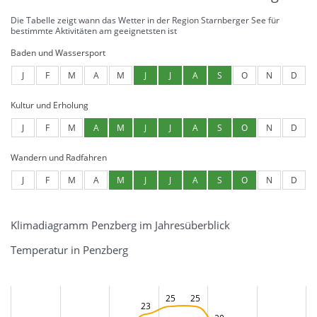
Die Tabelle zeigt wann das Wetter in der Region Starnberger See für
bestimmte Aktivitäten am geeignetsten ist
Baden und Wassersport
J
F
M
A
M
J
J
A
S
O
N
D
Kultur und Erholung
J
F
M
A
M
J
J
A
S
O
N
D
Wandern und Radfahren
J
F
M
A
M
J
J
A
S
O
N
D
Klimadiagramm Penzberg im Jahresüberblick
Temperatur in Penzberg
25
25
23