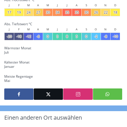
J
F
M
A
M
J
J
A
S
O
N
D
17
19
24
27
30
34
35
35
30
26
22
18
Abs. Tiefstwert °C
J
F
M
A
M
J
J
A
S
O
N
D
-20
-18
-12
-6
0
5
8
5
0
-2
-8
-10
Wärmster Monat
Juli
Kältester Monat
Januar
Meiste Regentage
Mai
Einen anderen Ort auswählen