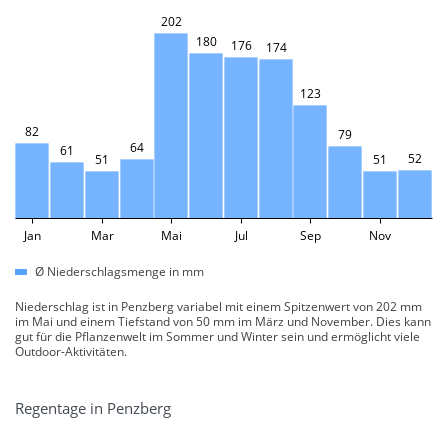
202
180
176
174
123
82
79
64
61
52
51
51
Jan
Mar
Mai
Jul
Sep
Nov
Ø Niederschlagsmenge in mm
Niederschlag ist in Penzberg variabel mit einem Spitzenwert von 202 mm
im Mai und einem Tiefstand von 50 mm im März und November. Dies kann
gut für die Pflanzenwelt im Sommer und Winter sein und ermöglicht viele
Outdoor-Aktivitäten.
Regentage in Penzberg