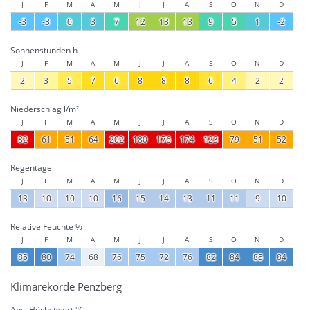
J
F
M
A
M
J
J
A
S
O
N
D
-3
-3
0
3
7
12
13
13
9
5
1
-2
Sonnenstunden h
J
F
M
A
M
J
J
A
S
O
N
D
2
3
5
7
6
8
8
8
6
4
2
2
Niederschlag l/m²
J
F
M
A
M
J
J
A
S
O
N
D
82
61
51
64
202
180
176
174
123
79
51
52
Regentage
J
F
M
A
M
J
J
A
S
O
N
D
13
10
10
10
16
15
14
13
11
11
9
10
Relative Feuchte %
J
F
M
A
M
J
J
A
S
O
N
D
85
80
74
68
76
75
72
76
82
84
85
84
Klimarekorde Penzberg
Abs. Höchstwert °C