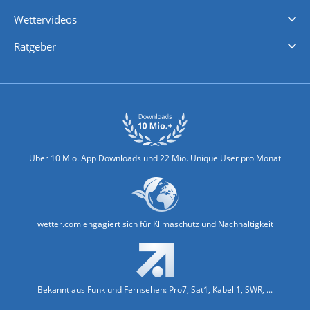
iPhone Wetter
iPad Wetter
Android Wetter
Wettervideos
Nachrichten
Deutschlandwetter
Schweizwetter
Österreichwetter
Regionalwetter
Wetter in Europa
Wetter Weltweit
Wetterlexikon
Promi-News
Ratgeber
Biowetter
Glätteindex
Reiseziel Finder
Erkältungswetter
Klima & Umwelt
Über 10 Mio. App Downloads und 22 Mio. Unique User pro Monat
wetter.com engagiert sich für Klimaschutz und Nachhaltigkeit
Bekannt aus Funk und Fernsehen: Pro7, Sat1, Kabel 1, SWR, ...