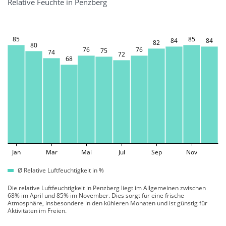
Relative Feuchte in Penzberg
85
85
84
84
82
80
76
76
75
74
72
68
Jan
Mar
Mai
Jul
Sep
Nov
Ø Relative Luftfeuchtigkeit in %
Die relative Luftfeuchtigkeit in Penzberg liegt im Allgemeinen zwischen
68% im April und 85% im November. Dies sorgt für eine frische
Atmosphäre, insbesondere in den kühleren Monaten und ist günstig für
Aktivitäten im Freien.