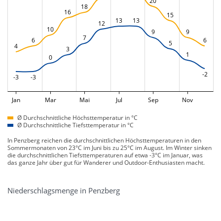
20
18
16
15
13
13
12
10
9
9
7
6
6
5
4
3
1
0
-2
-3
-3
Jan
Mar
Mai
Jul
Sep
Nov
Ø Durchschnittliche Höchsttemperatur in °C
Ø Durchschnittliche Tiefsttemperatur in °C
In Penzberg reichen die durchschnittlichen Höchsttemperaturen in den
Sommermonaten von 23°C im Juni bis zu 25°C im August. Im Winter sinken
die durchschnittlichen Tiefsttemperaturen auf etwa -3°C im Januar, was
das ganze Jahr über gut für Wanderer und Outdoor-Enthusiasten macht.
Niederschlagsmenge in Penzberg