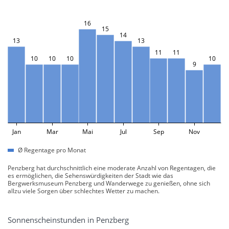
16
15
14
13
13
11
11
10
10
10
10
9
Jan
Mar
Mai
Jul
Sep
Nov
Ø Regentage pro Monat
Penzberg hat durchschnittlich eine moderate Anzahl von Regentagen, die
es ermöglichen, die Sehenswürdigkeiten der Stadt wie das
Bergwerksmuseum Penzberg und Wanderwege zu genießen, ohne sich
allzu viele Sorgen über schlechtes Wetter zu machen.
Sonnenscheinstunden in Penzberg