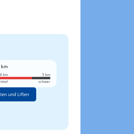
 km
6 km
5 km
ittel
schwer
sten und Liften