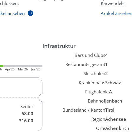
chlossen.
Karwendels.
ikel ansehen
Artikel ansehe
Infrastruktur
Bars und Clubs
4
Restaurants gesamt
1
26
Apr'26
Mai'26
Jun'26
Skischulen
2
Krankenhaus
Schwaz
Flughafen
k.A.
Bahnhof
Jenbach
Senior
Bundesland / Kanton
Tirol
68.00
Region
Achensee
316.00
Orte
Achenkirch