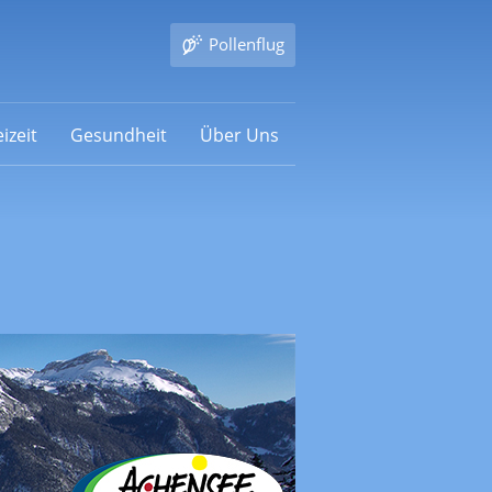
Pollenflug
izeit
Gesundheit
Über Uns