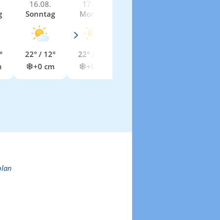
16.08.
17.08.
18.08.
19.08.
g
Sonntag
Montag
Dienstag
Mittwoch
°
22° / 12°
22° / 14°
24° / 14°
13° / 8°
m
+0 cm
+0 cm
+0 cm
+0 cm