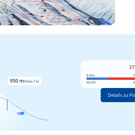
27
6 km
1
950 m
Höhe Tal
leicht
m
Details zu Pi