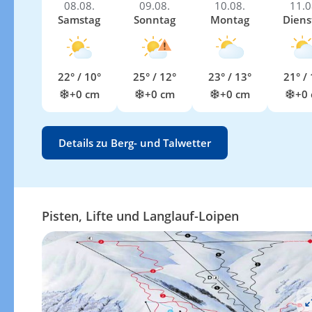
08.08.
09.08.
10.08.
11.0
Samstag
Sonntag
Montag
Diens
22° / 10°
25° / 12°
23° / 13°
21° / 
+0 cm
+0 cm
+0 cm
+0
Details zu Berg- und Talwetter
Pisten, Lifte und Langlauf-Loipen