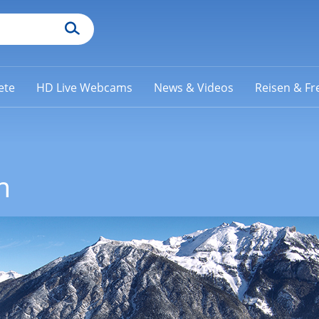
ete
HD Live Webcams
News & Videos
Reisen & Fre
m