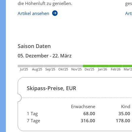
die Höhenluft zu genießen.
ges
Artikel ansehen
Art
Saison Daten
05. Dezember - 22. März
Jul'25
Aug'25
Sep'25
Okt'25
Nov'25
Dez'25
Jan'26
Feb'26
Mar'
Skipass-Preise, EUR
Erwachsene
Kind
1 Tag
68.00
35.00
7 Tage
316.00
178.00