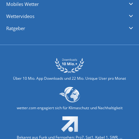
Mobiles Wetter
iPhone Wetter
iPad Wetter
Android Wetter
Wettervideos
Nachrichten
Deutschlandwetter
Schweizwetter
Österreichwetter
Regionalwetter
Wetter in Europa
Wetter Weltweit
Wetterlexikon
Promi-News
Ratgeber
Biowetter
Glätteindex
Reiseziel Finder
Erkältungswetter
Klima & Umwelt
Über 10 Mio. App Downloads und 22 Mio. Unique User pro Monat
wetter.com engagiert sich für Klimaschutz und Nachhaltigkeit
Bekannt aus Funk und Fernsehen: Pro7, Sat1, Kabel 1, SWR, ...