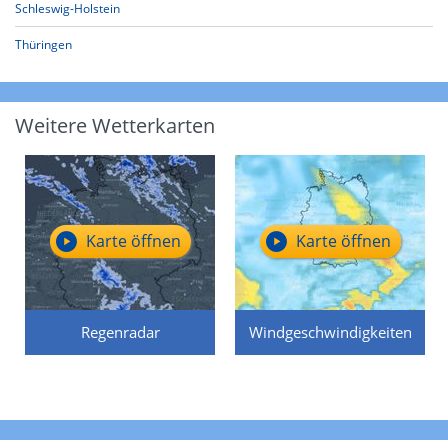
Schleswig-Holstein
Thüringen
Weitere Wetterkarten
Karte öffnen
Karte öffnen
Regenradar
Windgeschwindigkeiten