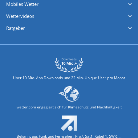
Mobiles Wetter
iPhone Wetter
iPad Wetter
Android Wetter
Wettervideos
Nachrichten
Deutschlandwetter
Schweizwetter
Österreichwetter
Regionalwetter
Wetter in Europa
Wetter Weltweit
Wetterlexikon
Promi-News
Ratgeber
Biowetter
Glätteindex
Reiseziel Finder
Erkältungswetter
Klima & Umwelt
Über 10 Mio. App Downloads und 22 Mio. Unique User pro Monat
wetter.com engagiert sich für Klimaschutz und Nachhaltigkeit
Bekannt aus Funk und Fernsehen: Pro7, Sat1, Kabel 1, SWR, ...