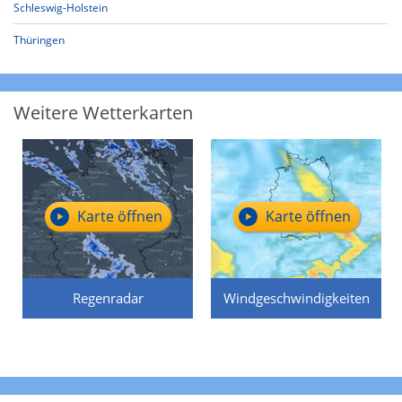
Schleswig-Holstein
Thüringen
Weitere Wetterkarten
Karte öffnen
Karte öffnen
Regenradar
Windgeschwindigkeiten