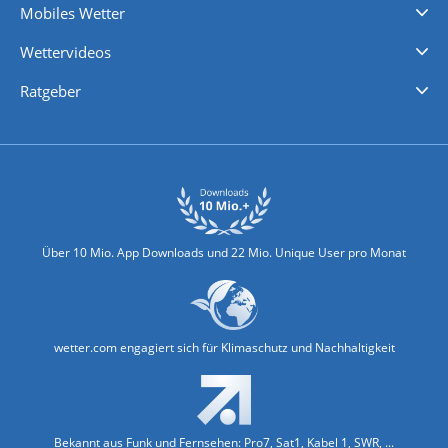
Mobiles Wetter
iPhone Wetter
iPad Wetter
Android Wetter
Wettervideos
Nachrichten
Deutschlandwetter
Schweizwetter
Österreichwetter
Regionalwetter
Wetter in Europa
Wetter Weltweit
Wetterlexikon
Promi-News
Ratgeber
Biowetter
Glätteindex
Reiseziel Finder
Erkältungswetter
Klima & Umwelt
Über 10 Mio. App Downloads und 22 Mio. Unique User pro Monat
wetter.com engagiert sich für Klimaschutz und Nachhaltigkeit
Bekannt aus Funk und Fernsehen: Pro7, Sat1, Kabel 1, SWR, ...