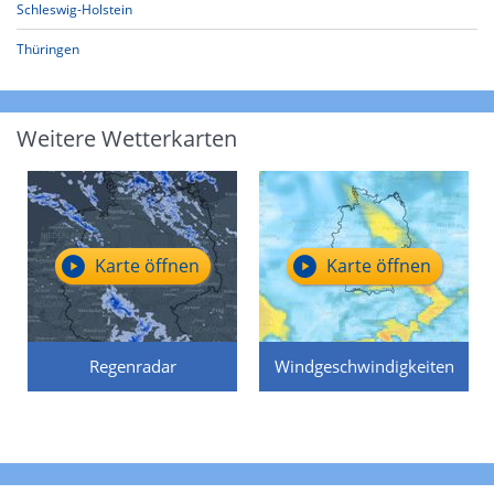
Schleswig-Holstein
Thüringen
Weitere Wetterkarten
Karte öffnen
Karte öffnen
Regenradar
Windgeschwindigkeiten