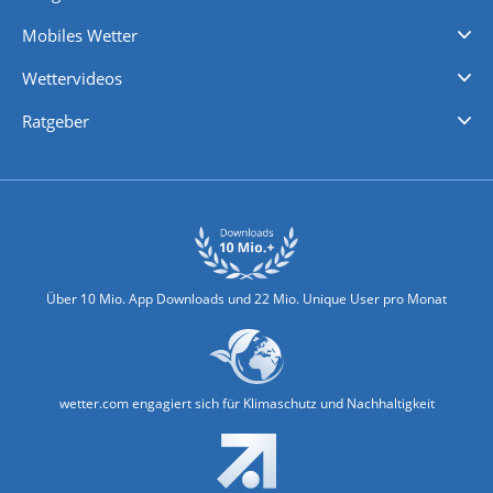
Regenradar
Windgeschwindigkeiten
Temperatur
Sonnenschein
Wassertemperatur
Mobiles Wetter
iPhone Wetter
iPad Wetter
Android Wetter
Wettervideos
Nachrichten
Deutschlandwetter
Schweizwetter
Österreichwetter
Regionalwetter
Wetter in Europa
Wetter Weltweit
Wetterlexikon
Promi-News
Ratgeber
Biowetter
Glätteindex
Reiseziel Finder
Erkältungswetter
Klima & Umwelt
Über 10 Mio. App Downloads und 22 Mio. Unique User pro Monat
wetter.com engagiert sich für Klimaschutz und Nachhaltigkeit