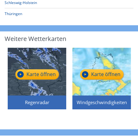
Schleswig-Holstein
Thüringen
Weitere Wetterkarten
Karte öffnen
Karte öffnen
Regenradar
Windgeschwindigkeiten