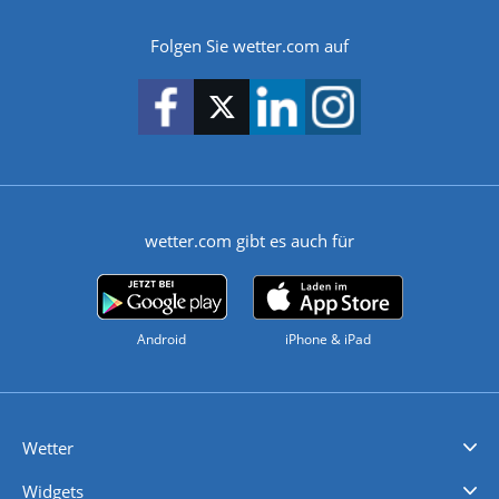
Folgen Sie wetter.com auf
wetter.com gibt es auch für
Android
iPhone & iPad
Wetter
Videovorhersagen
Kolumnen
Unwetterwarnungen
wetter.com Deutschland
wetter.com Schweiz
wetter.com Österreich
Werben
Homepage Widget
Wetter API
Wetter- und Geodaten - meteonomiqs.com
tiempo.es
meteos24.fr
ilmeteo24.it
pogoda24.pl
weather24.co.uk
Widgets