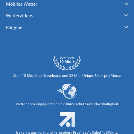
Mobiles Wetter
iPhone Wetter
iPad Wetter
Android Wetter
Wettervideos
Nachrichten
Deutschlandwetter
Schweizwetter
Österreichwetter
Regionalwetter
Wetter in Europa
Wetter Weltweit
Wetterlexikon
Promi-News
Ratgeber
Biowetter
Glätteindex
Reiseziel Finder
Erkältungswetter
Klima & Umwelt
Über 10 Mio. App Downloads und 22 Mio. Unique User pro Monat
wetter.com engagiert sich für Klimaschutz und Nachhaltigkeit
Bekannt aus Funk und Fernsehen: Pro7, Sat1, Kabel 1, SWR, ...