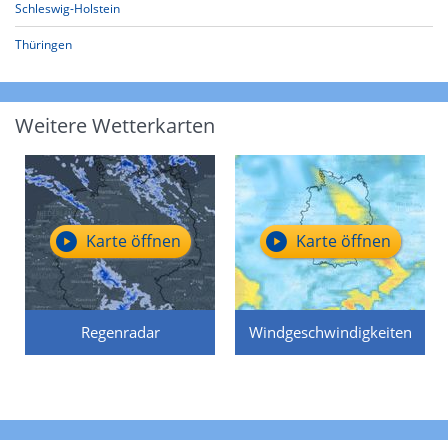
Schleswig-Holstein
Thüringen
Weitere Wetterkarten
Karte öffnen
Karte öffnen
Regenradar
Windgeschwindigkeiten