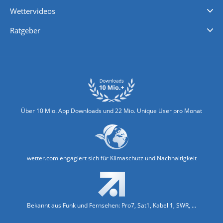
iPhone Wetter
iPad Wetter
Android Wetter
Wettervideos
Nachrichten
Deutschlandwetter
Schweizwetter
Österreichwetter
Regionalwetter
Wetter in Europa
Wetter Weltweit
Wetterlexikon
Promi-News
Ratgeber
Biowetter
Glätteindex
Reiseziel Finder
Erkältungswetter
Klima & Umwelt
Über 10 Mio. App Downloads und 22 Mio. Unique User pro Monat
wetter.com engagiert sich für Klimaschutz und Nachhaltigkeit
Bekannt aus Funk und Fernsehen: Pro7, Sat1, Kabel 1, SWR, ...