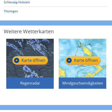
Schleswig-Holstein
Thüringen
Weitere Wetterkarten
Karte öffnen
Karte öffnen
Regenradar
Windgeschwindigkeiten