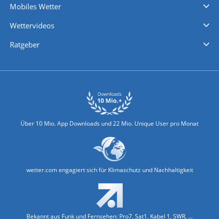
Mobiles Wetter
iPhone Wetter
iPad Wetter
Android Wetter
Wettervideos
Nachrichten
Deutschlandwetter
Schweizwetter
Österreichwetter
Regionalwetter
Wetter in Europa
Wetter Weltweit
Wetterlexikon
Promi-News
Ratgeber
Biowetter
Glätteindex
Reiseziel Finder
Erkältungswetter
Klima & Umwelt
Über 10 Mio. App Downloads und 22 Mio. Unique User pro Monat
wetter.com engagiert sich für Klimaschutz und Nachhaltigkeit
Bekannt aus Funk und Fernsehen: Pro7, Sat1, Kabel 1, SWR, ...