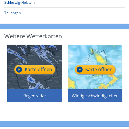
Schleswig-Holstein
Thüringen
Weitere Wetterkarten
Karte öffnen
Karte öffnen
Regenradar
Windgeschwindigkeiten