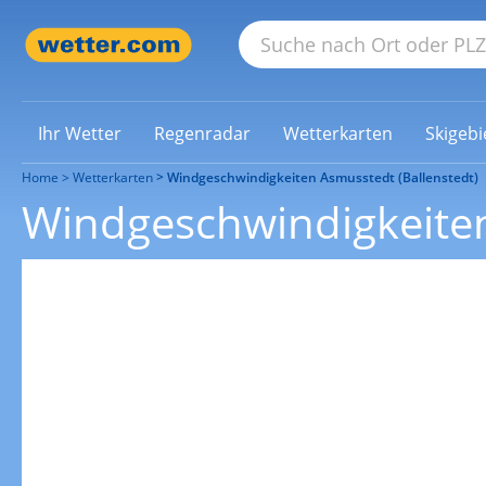
Ihr Wetter
Regenradar
Wetterkarten
Skigebi
Home
Wetterkarten
Windgeschwindigkeiten Asmusstedt (Ballenstedt)
Windgeschwindigkeiten