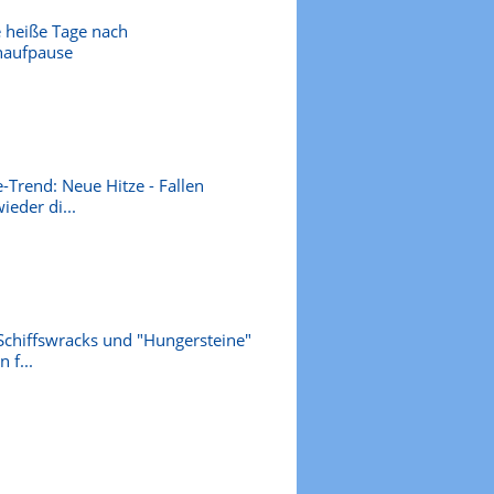
 heiße Tage nach
naufpause
-Trend: Neue Hitze - Fallen
ieder di...
Schiffswracks und "Hungersteine"
 f...