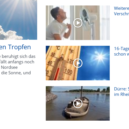
Weitere
Versch
len Tropfen
16-Tage
schon w
 beruhigt sich das
ällt anfangs noch
r Nordsee
s die Sonne, und
Dürre: 
im Rhein