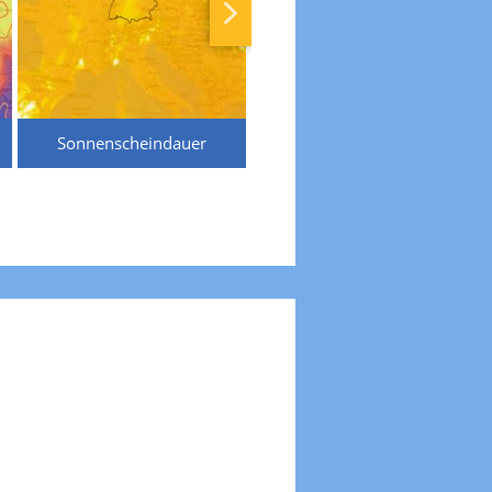
Sonnenscheindauer
Temperaturen