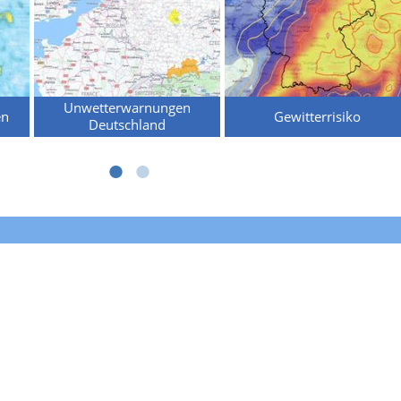
Unwetterwarnungen
en
Gewitterrisiko
Deutschland