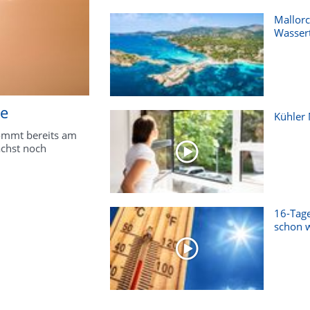
Mallorc
Wasser
le
Kühler
kommt bereits am
ächst noch
16-Tage
schon w