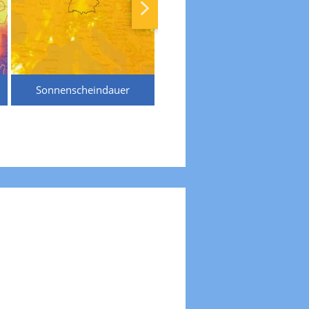
Sonnenscheindauer
Temperaturen