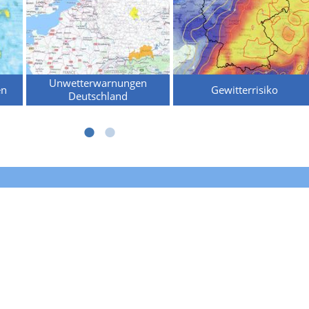
Unwetterwarnungen
en
Gewitterrisiko
Deutschland