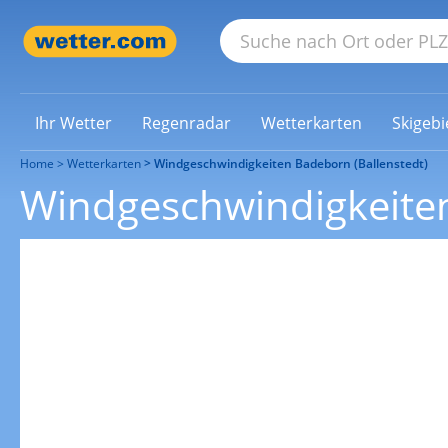
Ihr Wetter
Regenradar
Wetterkarten
Skigebi
Home
Wetterkarten
Windgeschwindigkeiten Badeborn (Ballenstedt)
Windgeschwindigkeiten