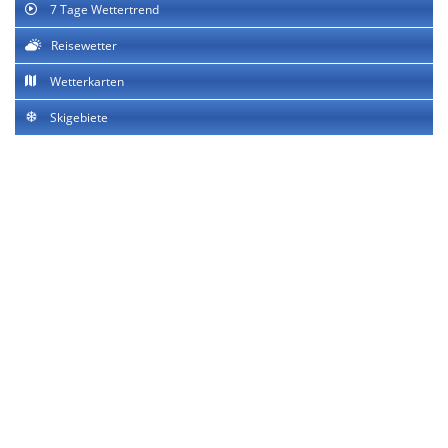
7 Tage Wettertrend
Reisewetter
Wetterkarten
Skigebiete