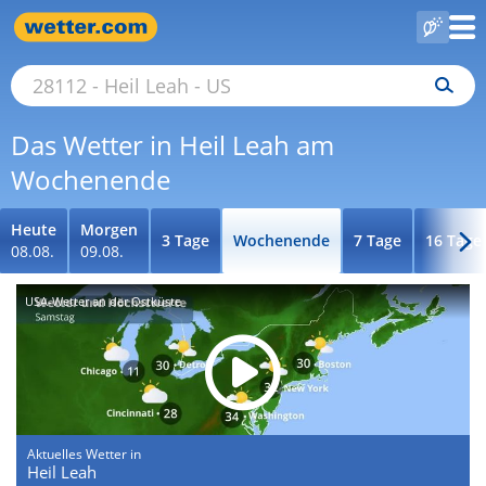
Das Wetter in Heil Leah am
Wochenende
Heute
Morgen
3 Tage
Wochenende
7 Tage
16 Tage
08.08.
09.08.
USA-Wetter an der Ostküste
Aktuelles Wetter in
Heil Leah