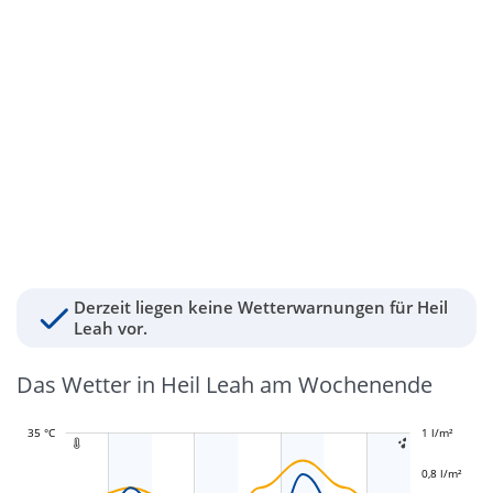
Derzeit liegen keine Wetterwarnungen für Heil
Leah vor.
Das Wetter in Heil Leah am Wochenende
35 °C
-0,4 l/m²
-0,2 l/m²
1 l/m²
1,2 l/m²


0,8 l/m²