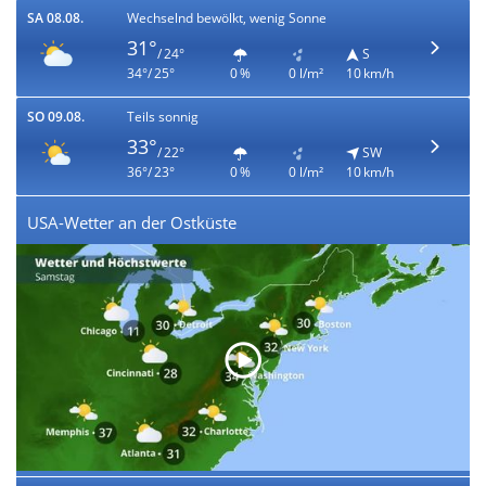
SA 08.08.
Wechselnd bewölkt, wenig Sonne
31°
/ 24°
S
34°/ 25°
0 %
0 l/m²
10 km/h
SO 09.08.
Teils sonnig
33°
/ 22°
SW
36°/ 23°
0 %
0 l/m²
10 km/h
USA-Wetter an der Ostküste