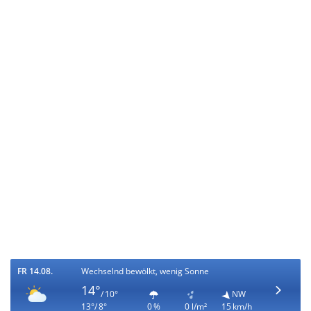
FR 14.08.
Wechselnd bewölkt, wenig Sonne
14°
/ 10°
NW
13°/ 8°
0 %
0 l/m²
15 km/h