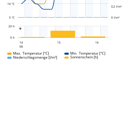
10 °C
0,2 l/m²
5 °C
0 l/m²
L
20 h

L
0 h
15
16
14
15
14
16
08
08
Max. Temperatur [°C]
Min. Temperatur [°C]
Sonnenschein [h]
Niederschlagsmenge [l/m²]