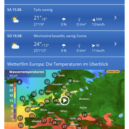
SA 15.08.
Teils sonnig
21°
/ 8°
NW
21°/ 6°
0 %
0 l/m²
13 km/h
SO 16.08.
Wechselnd bewölkt, wenig Sonne
24°
/ 13°
W
25°/ 13°
0 %
0 l/m²
11 km/h
Wetterfilm Europa: Die Temperaturen im Überblick