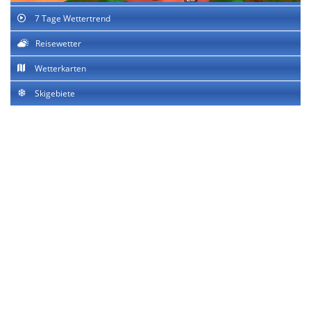
7 Tage Wettertrend
Reisewetter
Wetterkarten
Skigebiete