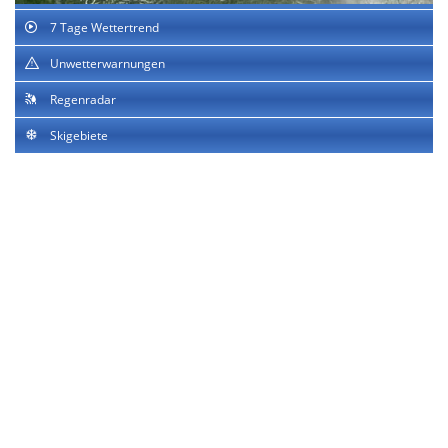
7 Tage Wettertrend
Unwetterwarnungen
Regenradar
Skigebiete