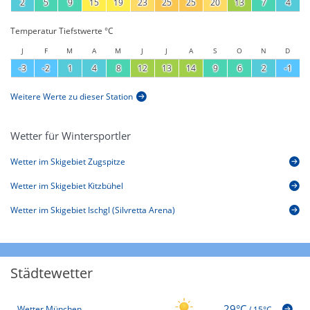
2
5
9
15
19
23
25
25
20
13
7
4
Temperatur Tiefstwerte °C
J
F
M
A
M
J
J
A
S
O
N
D
-3
-2
1
4
8
12
13
14
9
6
2
-1
Weitere Werte zu dieser Station
Wetter für Wintersportler
Wetter im Skigebiet Zugspitze
Wetter im Skigebiet Kitzbühel
Wetter im Skigebiet Ischgl (Silvretta Arena)
Städtewetter
29°C
Wetter München
/
15°C