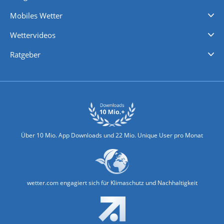
Regenradar
Windgeschwindigkeiten
Temperatur
Sonnenschein
Wassertemperatur
Mobiles Wetter
iPhone Wetter
iPad Wetter
Android Wetter
Wettervideos
Nachrichten
Deutschlandwetter
Schweizwetter
Österreichwetter
Regionalwetter
Wetter in Europa
Wetter Weltweit
Wetterlexikon
Promi-News
Ratgeber
Biowetter
Glätteindex
Reiseziel Finder
Erkältungswetter
Klima & Umwelt
Über 10 Mio. App Downloads und 22 Mio. Unique User pro Monat
wetter.com engagiert sich für Klimaschutz und Nachhaltigkeit