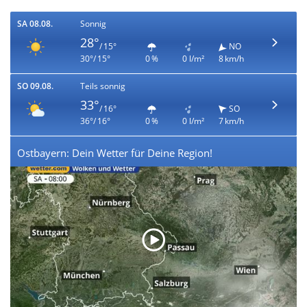
SA 08.08.
Sonnig
28°
/ 15°
NO
30°/ 15°
0 %
0 l/m²
8 km/h
SO 09.08.
Teils sonnig
33°
/ 16°
SO
36°/ 16°
0 %
0 l/m²
7 km/h
Ostbayern: Dein Wetter für Deine Region!