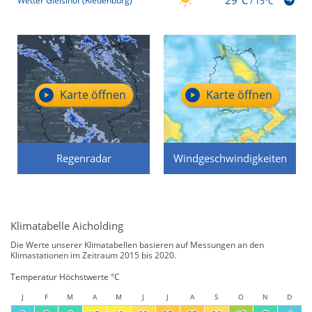
29°C
Wetter Gleislhof (Riedenburg)
/
15°C
Karte öffnen
Karte öffnen
Regenradar
Windgeschwindigkeiten
Klimatabelle Aicholding
Die Werte unserer Klimatabellen basieren auf Messungen an den
Klimastationen im Zeitraum 2015 bis 2020.
Temperatur Höchstwerte °C
J
F
M
A
M
J
J
A
S
O
N
D