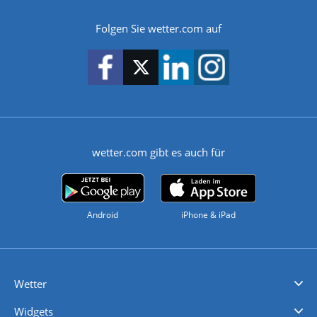
Folgen Sie wetter.com auf
wetter.com gibt es auch für
Android
iPhone & iPad
Wetter
Videovorhersagen
Kolumnen
Unwetterwarnungen
wetter.com Deutschland
wetter.com Schweiz
wetter.com Österreich
Werben
Homepage Widget
Wetter API
Wetter- und Geodaten - meteonomiqs.com
tiempo.es
meteos24.fr
ilmeteo24.it
pogoda24.pl
weather24.co.uk
Widgets