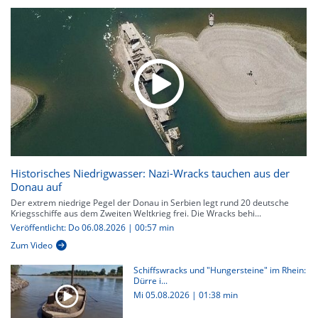
Historisches Niedrigwasser: Nazi-Wracks tauchen aus der
Donau auf
Der extrem niedrige Pegel der Donau in Serbien legt rund 20 deutsche
Kriegsschiffe aus dem Zweiten Weltkrieg frei. Die Wracks behi...
Veröffentlicht: Do 06.08.2026 | 00:57 min
Zum Video
Schiffswracks und "Hungersteine" im Rhein:
Dürre i...
Mi 05.08.2026
|
01:38 min