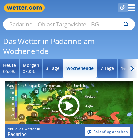
Das Wetter in Padarino am
Wochenende
Heute
Morgen
3 Tage
Wochenende
7 Tage
16 Tage
06.08.
07.08.
Wetterfilm Europa: Die Temperaturen im Überblick
Aktuelles Wetter in
Pollenflug ansehen
Padarino