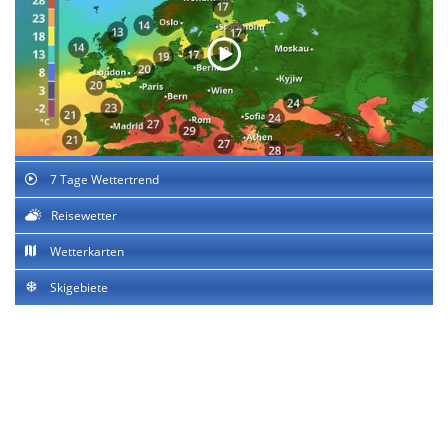
7 Tage Wettertrend
Reisewetter
Wetterkarten
Skigebiete