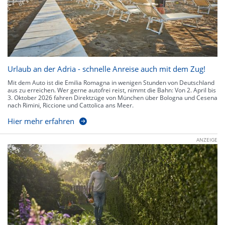
Urlaub an der Adria - schnelle Anreise auch mit dem Zug!
Mit dem Auto ist die Emilia Romagna in wenigen Stunden von Deutschland
aus zu erreichen. Wer gerne autofrei reist, nimmt die Bahn: Von 2. April bis
3. Oktober 2026 fahren Direktzüge von München über Bologna und Cesena
nach Rimini, Riccione und Cattolica ans Meer.
Hier mehr erfahren
ANZEIGE