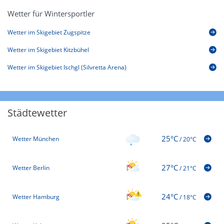
Wetter für Wintersportler
Wetter im Skigebiet Zugspitze
Wetter im Skigebiet Kitzbühel
Wetter im Skigebiet Ischgl (Silvretta Arena)
Städtewetter
25°C
Wetter München
/
20°C
27°C
Wetter Berlin
/
21°C
24°C
Wetter Hamburg
/
18°C