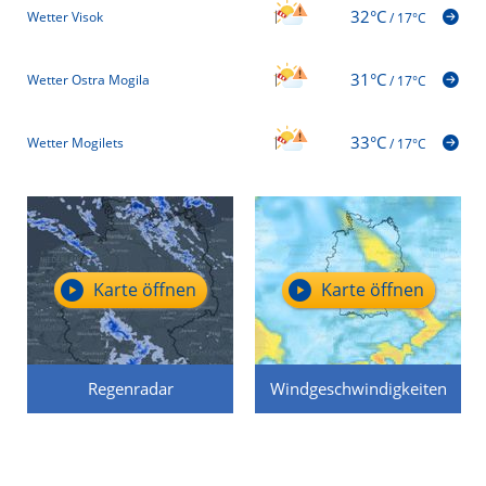
32°C
Wetter Visok
/
17°C
31°C
Wetter Ostra Mogila
/
17°C
33°C
Wetter Mogilets
/
17°C
Karte öffnen
Karte öffnen
Regenradar
Windgeschwindigkeiten