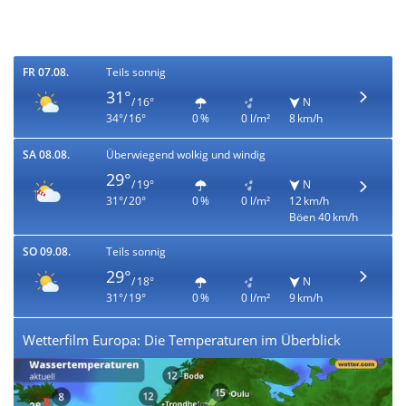
FR 07.08.
Teils sonnig
31°
/ 16°
N
34°/ 16°
0 %
0 l/m²
8 km/h
SA 08.08.
Überwiegend wolkig und windig
29°
/ 19°
N
31°/ 20°
0 %
0 l/m²
12 km/h
Böen 40 km/h
SO 09.08.
Teils sonnig
29°
/ 18°
N
31°/ 19°
0 %
0 l/m²
9 km/h
Wetterfilm Europa: Die Temperaturen im Überblick