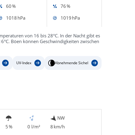
60 %
76 %
1018 hPa
1019 hPa
mperaturen von 16 bis 28°C. In der Nacht gibt es
16°C. Böen können Geschwindigkeiten zwischen
UV-Index
Abnehmende Sichel
NW
5 %
0 l/m²
8 km/h