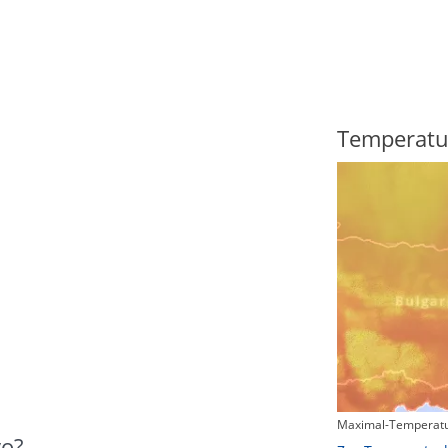
Regenradar
Temperatu
Maximal-Temperatu
Zum animierten Regenradar
vo?