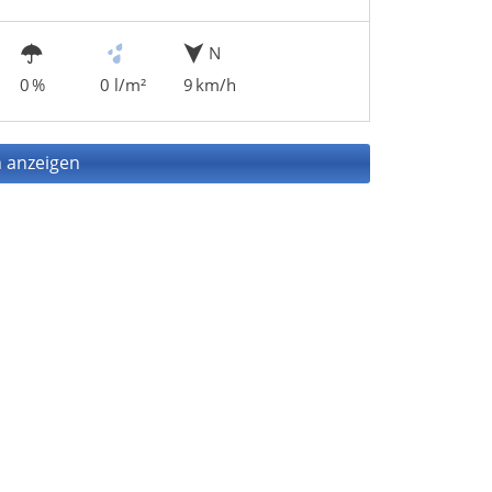
N
0 %
0 l/m²
9 km/h
 anzeigen