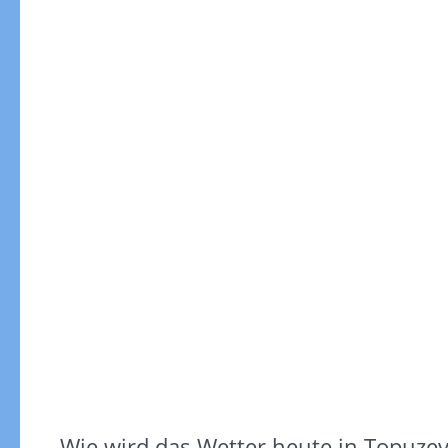
Gewitterrisiko
Gewitterrisiko in 3h
Wie wird das Wetter heute in Topuze