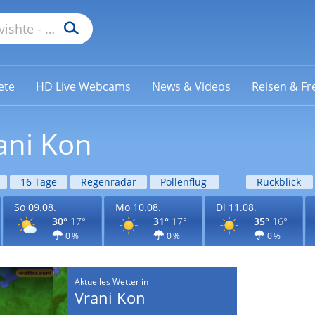
ete
HD Live Webcams
News & Videos
Reisen & Fre
ani Kon
16 Tage
Regenradar
Pollenflug
Rückblick
So 09.08.
Mo 10.08.
Di 11.08.
30°
17°
31°
17°
35°
16°
0 %
0 %
0 %
Aktuelles Wetter in
Vrani Kon