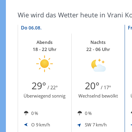
Zur Gewitterrisikokarte
Wie wird das Wetter heute in Vrani K
Do
F
06.08.
Abends
Nachts
18 - 22 Uhr
22 - 06 Uhr
29°
20°
/ 22°
/ 17°
Überwiegend sonnig
Wechselnd bewölkt
0 %
0 %
O
9 km/h
SW
7 km/h