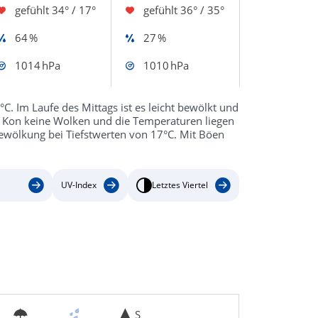
gefühlt
34° / 17°
gefühlt
36° / 35°
64 %
27 %
1014 hPa
1010 hPa
C. Im Laufe des Mittags ist es leicht bewölkt und
i Kon keine Wolken und die Temperaturen liegen
Bewölkung bei Tiefstwerten von 17°C. Mit Böen
UV-Index
Letztes Viertel
S