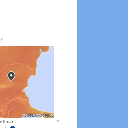
r
Windgeschwindigkeite
r (heute)
Windgeschwindigkeiten in 3h