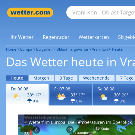
Ihr Wetter
Regenradar
Wetterkarten
Skigebi
Home
Europa
Bulgarien
Oblast Targovishte
Vrani Kon
Heute
Das Wetter heute in Vr
Heute
Morgen
3 Tage
Wochenende
7 Tage
Do 06.08.
Fr 07.08.
Sa 08.08.
33°
17°
33°
17°
30°
20°
0 %
0 %
0 %
Wetterfilm Europa: Die Temperaturen im Überblick