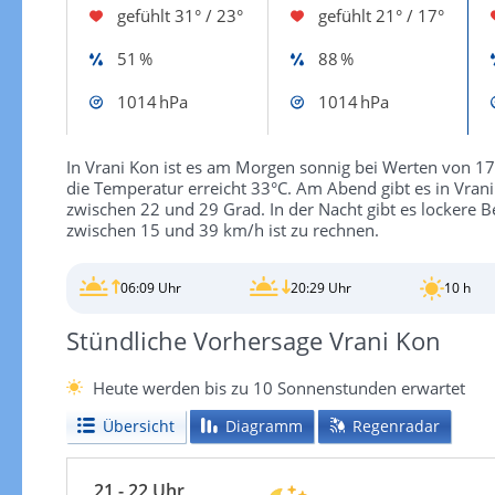
gefühlt
31° / 23°
gefühlt
21° / 17°
51 %
88 %
1014 hPa
1014 hPa
In Vrani Kon ist es am Morgen sonnig bei Werten von 17°
die Temperatur erreicht 33°C. Am Abend gibt es in Vran
zwischen 22 und 29 Grad. In der Nacht gibt es lockere 
zwischen 15 und 39 km/h ist zu rechnen.
06:09 Uhr
20:29 Uhr
10 h
Stündliche Vorhersage Vrani Kon
Heute werden bis zu 10 Sonnenstunden erwartet
Übersicht
Diagramm
Regenradar
21 - 22 Uhr