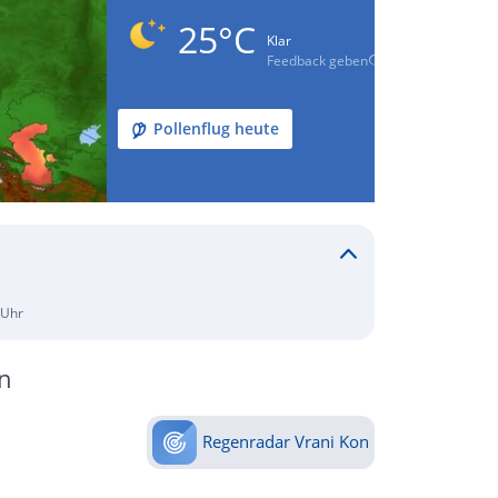
25°C
Klar
Feedback geben
Pollenflug heute
 Uhr
n
Regenradar Vrani Kon