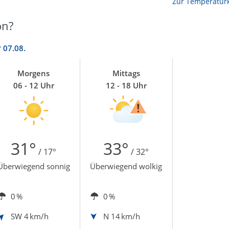
Zur Temperaturk
on?
r
07.08.
Morgens
Mittags
06 - 12 Uhr
12 - 18 Uhr
31°
33°
/ 17°
/ 32°
Überwiegend sonnig
Überwiegend wolkig
0 %
0 %
SW
4 km/h
N
14 km/h