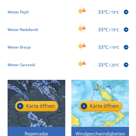
33°C
Wetter Pejići
/
19°C
33°C
Wetter Radoševići
/
19°C
33°C
Wetter Brezje
/
19°C
33°C
Wetter Sarcevići
/
20°C
Karte öffnen
Karte öffnen
Regenradar
Windgeschwindigkeiten