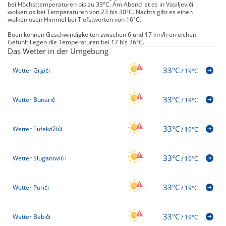
bei Höchsttemperaturen bis zu 33°C. Am Abend ist es in Vasiljevići
wolkenlos bei Temperaturen von 23 bis 30°C. Nachts gibt es einen
wolkenlosen Himmel bei Tiefstwerten von 16°C.
Böen können Geschwindigkeiten zwischen 6 und 17 km/h erreichen.
Gefühlt liegen die Temperaturen bei 17 bis 36°C.
Das Wetter in der Umgebung
33°C
Wetter Grgići
/
19°C
33°C
Wetter Bunarić
/
19°C
33°C
Wetter Tufekdžići
/
19°C
33°C
Wetter Sluganović i
/
19°C
33°C
Wetter Purići
/
19°C
33°C
Wetter Babići
/
19°C