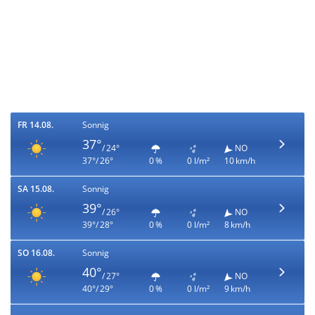
FR 14.08.
Sonnig
37°
/ 24°
NO
37°/ 26°
0 %
0 l/m²
10 km/h
SA 15.08.
Sonnig
39°
/ 26°
NO
39°/ 28°
0 %
0 l/m²
8 km/h
SO 16.08.
Sonnig
40°
/ 27°
NO
40°/ 29°
0 %
0 l/m²
9 km/h