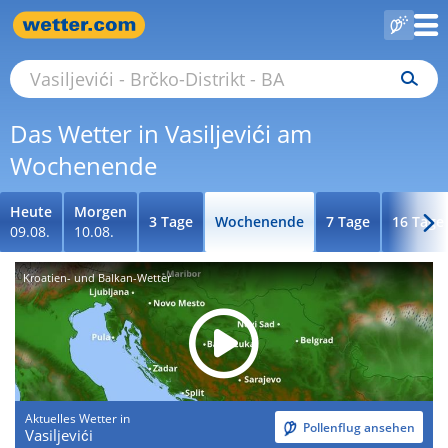
Das Wetter in Vasiljevići am
Wochenende
Heute
Morgen
3 Tage
Wochenende
7 Tage
16 Tage
09.08.
10.08.
Kroatien- und Balkan-Wetter
Aktuelles Wetter in
Pollenflug ansehen
Vasiljevići