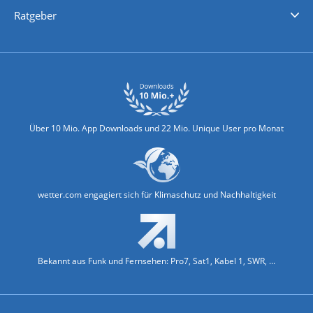
Nachrichten
Deutschlandwetter
Schweizwetter
Österreichwetter
Regionalwetter
Wetter in Europa
Wetter Weltweit
Wetterlexikon
Promi-News
Ratgeber
Biowetter
Glätteindex
Reiseziel Finder
Erkältungswetter
Klima & Umwelt
Über 10 Mio. App Downloads und 22 Mio. Unique User pro Monat
wetter.com engagiert sich für Klimaschutz und Nachhaltigkeit
Bekannt aus Funk und Fernsehen: Pro7, Sat1, Kabel 1, SWR, ...