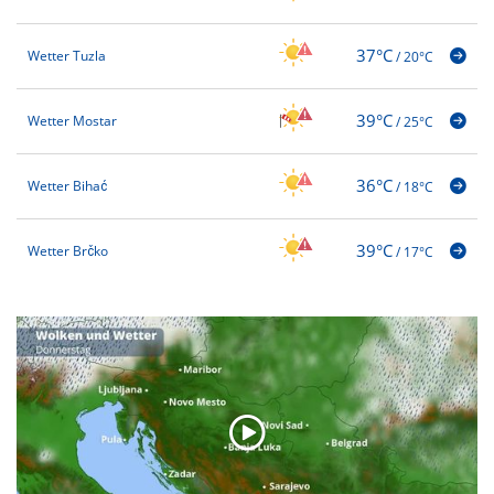
37°C
Wetter Tuzla
/
20°C
39°C
Wetter Mostar
/
25°C
36°C
Wetter Bihać
/
18°C
39°C
Wetter Brčko
/
17°C