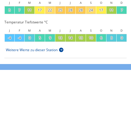
J
F
M
A
M
J
J
A
S
O
N
D
5
7
11
17
22
25
28
28
24
17
11
7
Temperatur Tiefstwerte °C
J
F
M
A
M
J
J
A
S
O
N
D
-4
-4
0
5
9
13
14
13
10
6
3
0
Weitere Werte zu dieser Station