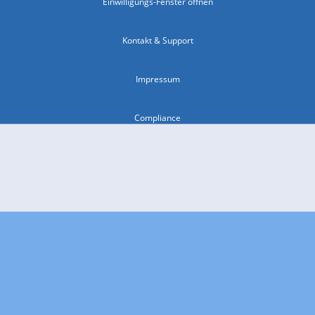
Einwilligungs-Fenster öffnen
Kontakt & Support
Impressum
Compliance
Barrierefreiheit
Nutzungsbedingungen
© 2026 wetter.com Group GmbH - alle Rechte vorbehalten