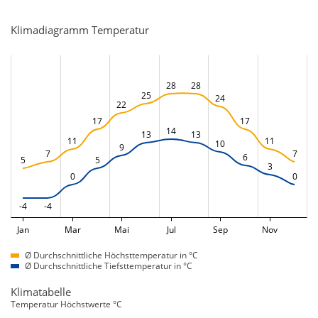
Klimadiagramm Temperatur
28
28
25
24
22
17
17
14
13
13
11
11
10
9
7
7
6
5
5
3
0
0
-4
-4
Jan
Mar
Mai
Jul
Sep
Nov
Ø Durchschnittliche Höchsttemperatur in °C
Ø Durchschnittliche Tiefsttemperatur in °C
Klimatabelle
Temperatur Höchstwerte °C