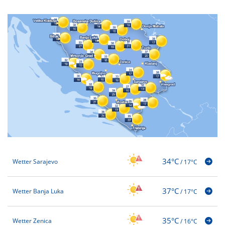
34°C
Wetter Sarajevo
/
17°C
37°C
Wetter Banja Luka
/
17°C
35°C
Wetter Zenica
/
16°C