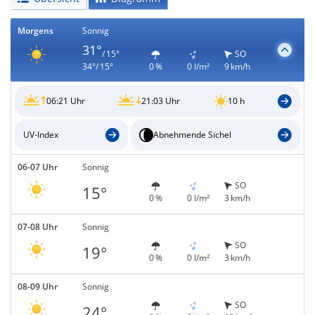
Morgens
Sonnig
31°
/ 15°
SO
34°/ 15°
0 %
0 l/m²
9 km/h
06:21 Uhr
21:03 Uhr
10 h
UV-Index
Abnehmende Sichel
06-07 Uhr
Sonnig
SO
15°
0 %
0 l/m²
3 km/h
07-08 Uhr
Sonnig
SO
19°
0 %
0 l/m²
3 km/h
08-09 Uhr
Sonnig
SO
24°