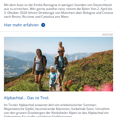
Mit dem Auto ist die Emilia Romagna in wenigen Stunden von Deutschland
aus zu erreichen. Wer gerne autofrei reist, nimmt die Bahn: Von 2. April bis
3. Oktober 2026 fahren Direktzüge von München über Bologna und Cesena
nach Rimini, Riccione und Cattolica ans Meer.
Hier mehr erfahren
ANZEIGE
Alpbachtal… Das ist Tirol.
Im Tiroler Alpbachtal erwartet dich ein erlebnisreicher Sommer:
Majestätische Gipfel, faszinierende Klammen, funkelnde Seen. Umrahmt
von den grünen Grasbergen der Kitzbüheler Alpen ist das Alpbachtal ein
Geheimtipp für große und kleine Gipfelstürmer.