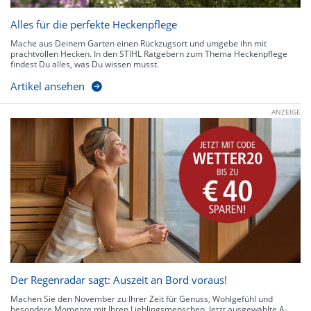
Alles für die perfekte Heckenpflege
Mache aus Deinem Garten einen Rückzugsort und umgebe ihn mit
prachtvollen Hecken. In den STIHL Ratgebern zum Thema Heckenpflege
findest Du alles, was Du wissen musst.
Artikel ansehen
ANZEIGE
Der Regenradar sagt: Auszeit an Bord voraus!
Machen Sie den November zu Ihrer Zeit für Genuss, Wohlgefühl und
besondere Momente mit Ihren Lieblingsmenschen. Jetzt ausgewählte A-