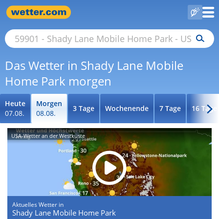
Das Wetter in Shady Lane Mobile
Home Park morgen
Heute
Morgen
3 Tage
Wochenende
7 Tage
16 Tage
07.08.
08.08.
USA-Wetter an der Westküste
Aktuelles Wetter in
Shady Lane Mobile Home Park