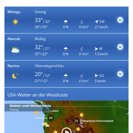
Mittags
Sonnig
33°
/ 32°
SW
36°/ 35°
0 %
0 l/m²
21 km/h
Abends
Wolkig
32°
/ 21°
W
35°/ 22°
0 %
0 l/m²
13 km/h
Nachts
Überwiegend klar
20°
/ 12°
SO
21°/ 12°
0 %
0 l/m²
5 km/h
USA-Wetter an der Westküste