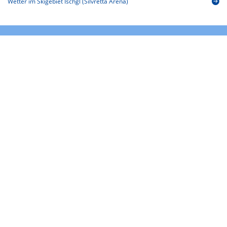
Wetter im Skigebiet Ischgl (Silvretta Arena)