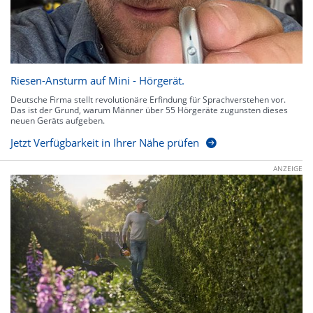
Riesen-Ansturm auf Mini - Hörgerät.
Deutsche Firma stellt revolutionäre Erfindung für Sprachverstehen vor.
Das ist der Grund, warum Männer über 55 Hörgeräte zugunsten dieses
neuen Geräts aufgeben.
Jetzt Verfügbarkeit in Ihrer Nähe prüfen
ANZEIGE