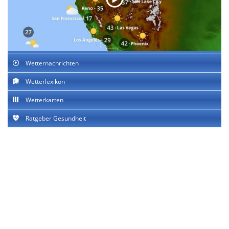
Wetternachrichten
Wetterlexikon
Wetterkarten
Ratgeber Gesundheit