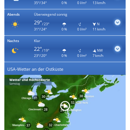
35°/ 34°
0 %
0 l/m²
13 km/h
Abends
Überwiegend sonnig
29°
/ 23°
N
31°/ 24°
0 %
0 l/m²
11 km/h
Nachts
Klar
22°
/ 19°
NW
23°/ 20°
0 %
0 l/m²
7 km/h
USA-Wetter an der Ostküste