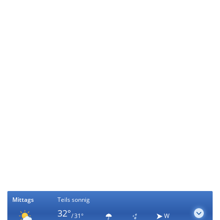
Mittags
Teils sonnig
32°
/ 31°
W