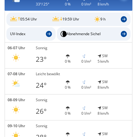
33°/ 25°
0 %
0 l/m²
8 km/h
05:54 Uhr
19:59 Uhr
9 h
UV-Index
Abnehmende Sichel
06-07 Uhr
Sonnig
SW
23°
0 %
0 l/m²
5 km/h
07-08 Uhr
Leicht bewölkt
SW
24°
0 %
0 l/m²
8 km/h
08-09 Uhr
Sonnig
SW
26°
0 %
0 l/m²
8 km/h
09-10 Uhr
Sonnig
SW