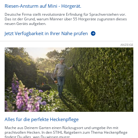
Riesen-Ansturm auf Mini - Hörgerät.
Deutsche Firma stellt revolutionäre Erfindung für Sprachverstehen vor.
Das ist der Grund, warum Männer über 55 Hörgeräte zugunsten dieses
neuen Geräts aufgeben.
Jetzt Verfügbarkeit in Ihrer Nähe prüfen
ANZEIGE
Alles für die perfekte Heckenpflege
Mache aus Deinem Garten einen Rückzugsort und umgebe ihn mit
prachtvollen Hecken. In den STIHL Ratgebern zum Thema Heckenpflege
findest Du alles, was Du wissen musst.