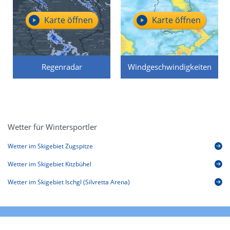
Karte öffnen
Karte öffnen
Regenradar
Windgeschwindigkeiten
Wetter für Wintersportler
Wetter im Skigebiet Zugspitze
Wetter im Skigebiet Kitzbühel
Wetter im Skigebiet Ischgl (Silvretta Arena)