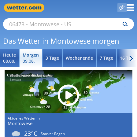
Das Wetter in Montowese morgen
Heute
Morgen
3 Tage
Wochenende
7 Tage
16 Tage
08.08.
09.08.
USA-Wetter an der Ostküste
Aktuelles Wetter in
Montowese
23°C
Starker Regen