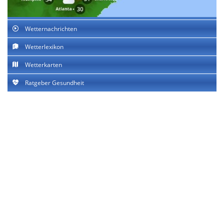
Wetternachrichten
Wetterlexikon
Wetterkarten
Ratgeber Gesundheit