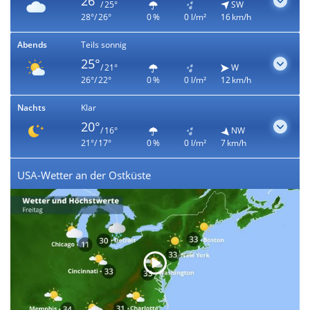
26°
/ 25°
SW
28°/ 26°
0 %
0 l/m²
16 km/h
Abends
Teils sonnig
25°
/ 21°
W
26°/ 22°
0 %
0 l/m²
12 km/h
Nachts
Klar
20°
/ 16°
NW
21°/ 17°
0 %
0 l/m²
7 km/h
USA-Wetter an der Ostküste