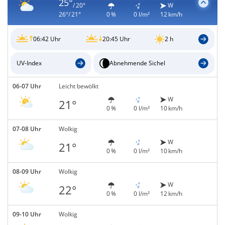
25°
/ 20°
W
26°/ 21°
0 %
0 l/m²
12 km/h
06:42 Uhr
20:45 Uhr
2 h
UV-Index
Abnehmende Sichel
06-07 Uhr
Leicht bewölkt
W
21°
0 %
0 l/m²
10 km/h
07-08 Uhr
Wolkig
W
21°
0 %
0 l/m²
10 km/h
08-09 Uhr
Wolkig
W
22°
0 %
0 l/m²
12 km/h
09-10 Uhr
Wolkig