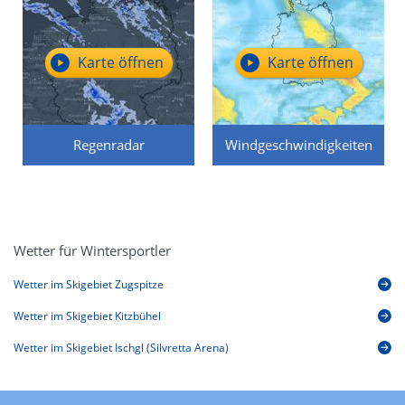
Karte öffnen
Karte öffnen
Regenradar
Windgeschwindigkeiten
Wetter für Wintersportler
Wetter im Skigebiet Zugspitze
Wetter im Skigebiet Kitzbühel
Wetter im Skigebiet Ischgl (Silvretta Arena)