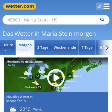
Das Wetter in Maria Stein morgen
Heute
Morgen
3 Tage
Wochenende
7 Tage
16 Tage
07.08.
08.08.
USA-Wetter an der Ostküste
Aktuelles Wetter in
Maria Stein
22°C
Wolkig